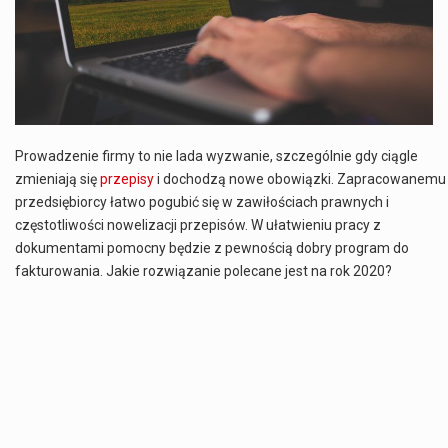
Estetyka i styl: Elegancja vs Minimalizm Główną różnicą, którą widać na pierwszy rzut oka, jest sposób pracy materiału. Rolety rzymskie to produkt typu "2 w 1"…
Co charakteryzuje wojnę na Ukrainie w 2026 roku? W 2026 roku wojna na Ukrainie trwa już pięć lat, a jej przebieg charakteryzuje się intensywnymi działaniami…
Czym jest Organizacja Traktatu Północnoatlantyckiego? Organizacja Traktatu Północnoatlantyckiego, powszechnie znana jako NATO, to międzynarodowy sojusz polityczno-wojskowy, który powstał 4 kwietnia 1949 roku. Został założony przez…
Prowadzenie firmy to nie lada wyzwanie, szczególnie gdy ciągle
zmieniają się
przepisy
i dochodzą nowe obowiązki. Zapracowanemu
przedsiębiorcy łatwo pogubić się w zawiłościach prawnych i
częstotliwości nowelizacji przepisów. W ułatwieniu pracy z
dokumentami pomocny będzie z pewnością dobry program do
fakturowania. Jakie rozwiązanie polecane jest na rok 2020?