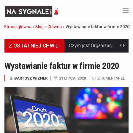
Strona główna
»
Blog
»
Główna
»
Wystawianie faktur w firmie 2020
Z OSTATNIEJ CHWILI
Jaką dynamikę wzrostu PKB przewidują prognozy gospodarcze dla Polski w 2026 roku? Prognozy dotyczące gospodarki Polski na rok 2026 sugerują, że Produkt Krajowy Brutto (PKB)…
Co to jest prognoza pogody na 14 dni? Prognoza pogody na 14 dni to niezwykle cenne narzędzie, które dostarcza szczegółowych informacji o długoterminowych warunkach atmosferycznych…
Wystawianie faktur w firmie 2020
Co to jest serwis Aktualności Polska dzisiaj? Serwis Aktualności Polska dzisiaj to żywy i nowoczesny portal, który dostarcza najświeższe wieści z kraju i zagranicy. Obejmuje…
BARTOSZ WIZNER
21 LIPCA, 2020
2 KOMENTARZE
Co to jest cyberbezpieczeństwo w sieci? Cyberbezpieczeństwo w Internecie stanowi istotny element ochrony systemów informacyjnych. Jego zasadniczym celem jest zabezpieczenie przed różnorodnymi cyberzagrożeniami oraz ryzykiem,…
Czym były starożytne igrzyska olimpijskie w Grecji? Starożytne igrzyska olimpijskie odgrywały kluczową rolę w dziejach Grecji. Co cztery lata, w pięknej Olimpii, odbywały się te…
Co to jest globalne ocieplenie? Globalne ocieplenie to proces, który trwa od dłuższego czasu i prowadzi do podnoszenia się średnich temperatur zarówno na naszej planecie,…
Co to jest NATO? NATO, czyli Organizacja Traktatu Północnoatlantyckiego, to międzynarodowy sojusz wojskowy, który powstał 4 kwietnia 1949 roku. Jego głównym celem jest zapewnienie wolności…