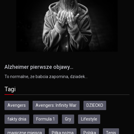
Alzheimer pierwsze objawy...
To normalne, że babcia zapomina, dziadek…
Tagi
Avengers
Avengers: Infinity War
DZIECKO
fakty dnia
Formula 1
Gry
Lifestyle
magiczne miejsca
Piłka nożna
Polska
Tenis