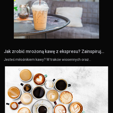
Jak zrobić mrożoną kawę z ekspresu? Zainspiruj...
Jesteś miłośnikiem kawy? W trakcie wiosennych oraz…