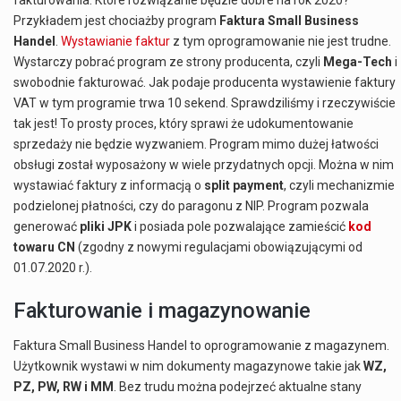
Przykładem jest chociażby program
Faktura Small Business
Handel
.
Wystawianie faktur
z tym oprogramowanie nie jest trudne.
Wystarczy pobrać program ze strony producenta, czyli
Mega-Tech
i
swobodnie fakturować. Jak podaje producenta wystawienie faktury
VAT w tym programie trwa 10 sekend. Sprawdziliśmy i rzeczywiście
tak jest! To prosty proces, który sprawi że udokumentowanie
sprzedaży nie będzie wyzwaniem. Program mimo dużej łatwości
obsługi został wyposażony w wiele przydatnych opcji. Można w nim
wystawiać faktury z informacją o
split payment
, czyli mechanizmie
podzielonej płatności, czy do paragonu z NIP. Program pozwala
generować
pliki JPK
i posiada pole pozwalające zamieścić
kod
towaru CN
(zgodny z nowymi regulacjami obowiązującymi od
01.07.2020 r.).
Fakturowanie i magazynowanie
Faktura Small Business Handel to oprogramowanie z magazynem.
Użytkownik wystawi w nim dokumenty magazynowe takie jak
WZ,
PZ, PW, RW i MM
. Bez trudu można podejrzeć aktualne stany