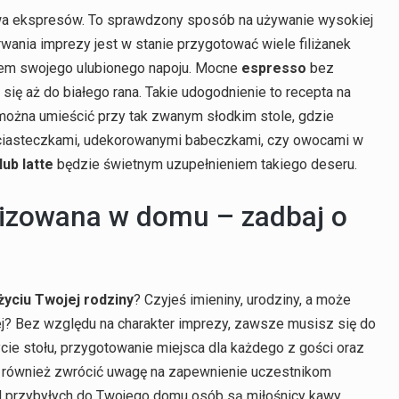
żawa ekspresów. To sprawdzony sposób na używanie wysokiej
trwania imprezy jest w stanie przygotować wiele filiżanek
iem swojego ulubionego napoju. Mocne
espresso
bez
się aż do białego rana. Takie udogodnienie to recepta na
ożna umieścić przy tak zwanym słodkim stole, gdzie
i, ciasteczkami, udekorowanymi babeczkami, czy owocami w
ub latte
będzie świetnym uzupełnieniem takiego deseru.
nizowana w domu – zadbaj o
yciu Twojej rodziny
? Czyjeś imieniny, urodziny, a może
ej? Bez względu na charakter imprezy, zawsze musisz się do
cie stołu, przygotowanie miejsca dla każdego z gości oraz
o również zwrócić uwagę na zapewnienie uczestnikom
ód przybyłych do Twojego domu osób są miłośnicy kawy,