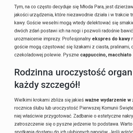
Tym, na co często decyduje się Młoda Para, jest dzier
jakości urządzenia, które niezawodnie działa i w trakcie 
kawy. Goście weselni mogą wtedy delektować się smak
dwóch zdań postawi ich na nogi i pozwoli radośnie bawić 
urozmaicenie imprezy. Profesjonalny
ekspres do kawy
m
goście mogą częstować się lizakami z ciasta, pralinam
czekoladowej polewie. Pyszne
cappuccino, macchiato l
Rodzinna uroczystość orga
każdy szczegół!
Wielkimi krokami zbliża się jakieś
ważne wydarzenie w ż
rocznica ślubu lub uroczystość Pierwszej Komunii Święt
niej właściwie przygotować. Zadbanie o estetyczne nakry
zatroszczenie się o pyszne jedzenie to podstawa. Wart
spotkania dostępu do ich ulubionych napojów. Jeśli wśr