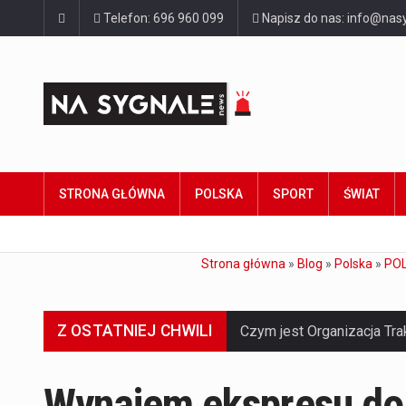
Telefon: 696 960 099
Napisz do nas: info@nasy
STRONA GŁÓWNA
POLSKA
SPORT
ŚWIAT
Strona główna
»
Blog
»
Polska
»
POL
Z OSTATNIEJ CHWILI
Wynajem ekspresu do 