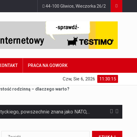
44-100 Gliwice, Wieczorka 26/2
KONTAKT
PRACA NA GOWORK
Czw, Sie 6, 2026
11:30:16
ystość rodzinną – dlaczego warto?
Czym jest Organizacja Traktatu Północnoatlantyckiego? Organizacja Traktatu Północnoatlantyckiego, powszechnie znana jako NATO, to międzynarodowy sojusz polityczno-wojskowy, który powstał 4 kwietnia 1949 roku. Został założony przez…
Jaką dynamikę wzrostu PKB przewidują prognozy gospodarcze dla Polski w 2026 roku? Prognozy dotyczące gospodarki Polski na rok 2026 sugerują, że Produkt Krajowy Brutto (PKB)…