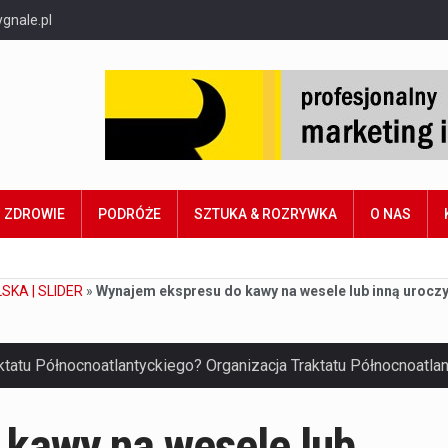
gnale.pl
ZDROWIE
PODRÓŻE
SZTUKA & ROZRYWKA
O NAS
SKA | SLIDER
»
Wynajem ekspresu do kawy na wesele lub inną urocz
kawy na wesele lub