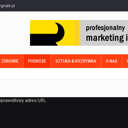
gnale.pl
ZDROWIE
PODRÓŻE
SZTUKA & ROZRYWKA
O NAS
eprawidłowy adres URL.