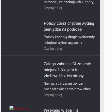
Polacy kochają długie wekeendy
i chętnie wybierają się na
zasłużony wypoczynek,
Czytaj dalej...
szczególnie jeśli układ
kalendarza jest wyjątkowo
Załoga zabrania Ci zmienić
korzystny, tak jak w tym roku.
miejsce? Nie jest to
Czy ten boom będzie nadal
złośliwość z ich strony
trwał?
Nie raz zdarza się tak, że
pasażerowie samolotów chcą
zmienić tuż przed startem
Czytaj dalej...
swoje miejsce. Nie pytając o
zgodę, po prostu zajmują inne.
Weekend w spa – z
A może to mieć niebezpieczne
samochodem wszystko jest
skutki. Czemu? Odpowiedź w
prostsze!
dalszej części tekstu.
Marzy ci się rzucenie
wszystkiego i wyjazd na krótki
wypoczynek? Weekend poza
Czytaj dalej...
miastem w hotelu ze spa