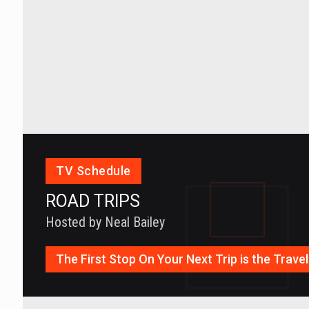
TV Schedule
ROAD TRIPS
Hosted by Neal Bailey
The First Stop On Your Next Trip is the Trav