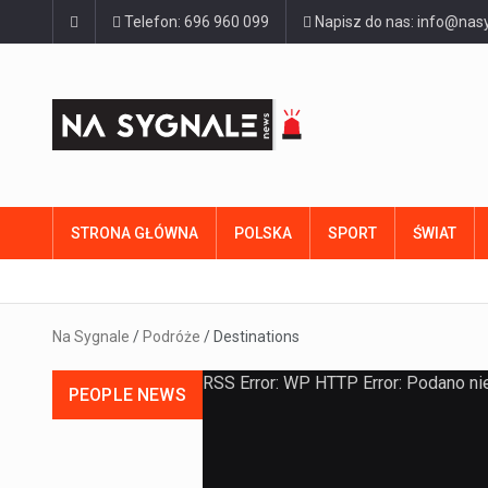
Telefon: 696 960 099
Napisz do nas: info@nasy
STRONA GŁÓWNA
POLSKA
SPORT
ŚWIAT
Na Sygnale
/
Podróże
/
Destinations
RSS Error: WP HTTP Error: Podano ni
PEOPLE NEWS