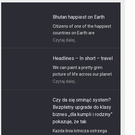
Headlines – In short – travel
We can paint a pretty grim
picture of life across our planet.
But in fact, doing the opposite
Czytaj dalej...
can produce surprisingly
curative results. Spin the globe…
Czy da się ominąć system?
Bezpłatny upgrade do klasy
biznes „dla kumpli i rodziny”
pokazuje, że tak
Każda linia lotnicza ostrzega
personel, że czekają ich kłopoty,
jeśli będą nieoficjalnie podnosić
Czytaj dalej...
komfort lotu dla swoich
przyjaciół i członków rodziny.
Polacy coraz chętniej wydają
pieniądze na podróże