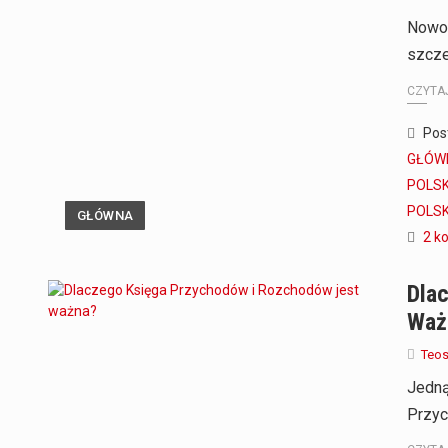
Nowoc
szcze
CZYTAJ
Pos
GŁÓWN
POLSK
POLSK
GŁÓWNA
2 k
Dla
Waż
Teo
Jedną
Przyc