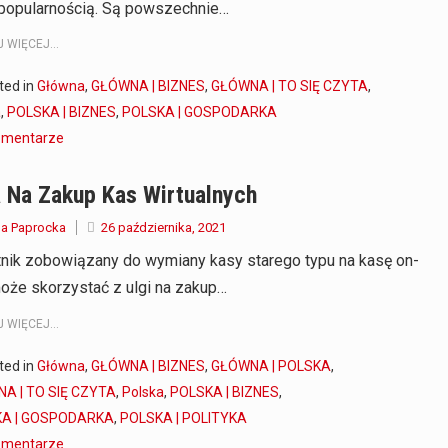
popularnością. Są powszechnie…
 WIĘCEJ...
ted in
Główna
,
GŁÓWNA | BIZNES
,
GŁÓWNA | TO SIĘ CZYTA
,
a
,
POLSKA | BIZNES
,
POLSKA | GOSPODARKA
omentarze
 Na Zakup Kas Wirtualnych
a Paprocka
26 października, 2021
nik zobowiązany do wymiany kasy starego typu na kasę on-
może skorzystać z ulgi na zakup…
 WIĘCEJ...
ted in
Główna
,
GŁÓWNA | BIZNES
,
GŁÓWNA | POLSKA
,
A | TO SIĘ CZYTA
,
Polska
,
POLSKA | BIZNES
,
A | GOSPODARKA
,
POLSKA | POLITYKA
omentarze