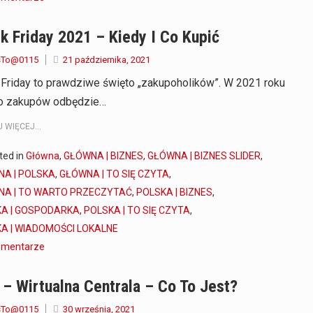
k Friday 2021 – Kiedy I Co Kupić
sTo@0115
21 października, 2021
 Friday to prawdziwe święto „zakupoholików”. W 2021 roku
o zakupów odbędzie…
 WIĘCEJ...
ted in
Główna
,
GŁÓWNA | BIZNES
,
GŁÓWNA | BIZNES SLIDER
,
A | POLSKA
,
GŁÓWNA | TO SIĘ CZYTA
,
A | TO WARTO PRZECZYTAĆ
,
POLSKA | BIZNES
,
A | GOSPODARKA
,
POLSKA | TO SIĘ CZYTA
,
A | WIADOMOŚCI LOKALNE
omentarze
– Wirtualna Centrala – Co To Jest?
sTo@0115
30 września, 2021