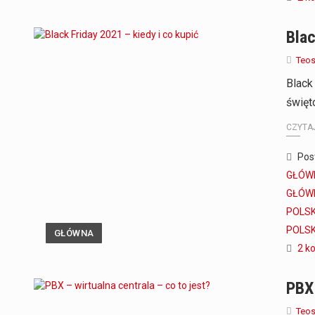
Blac
Teo
Black
święt
CZYTAJ
Pos
GŁÓWN
GŁÓWN
POLSK
POLSK
GŁÓWNA
2 k
PBX 
Teo