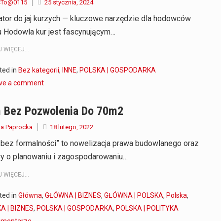
sTo@0115
25 stycznia, 2024
ator do jaj kurzych — kluczowe narzędzie dla hodowców
u Hodowla kur jest fascynującym…
 WIĘCEJ...
ted in
Bez kategorii
,
INNE
,
POLSKA | GOSPODARKA
ve a comment
 Bez Pozwolenia Do 70m2
a Paprocka
18 lutego, 2022
bez formalności” to nowelizacja prawa budowlanego oraz
y o planowaniu i zagospodarowaniu…
 WIĘCEJ...
ted in
Główna
,
GŁÓWNA | BIZNES
,
GŁÓWNA | POLSKA
,
Polska
,
A | BIZNES
,
POLSKA | GOSPODARKA
,
POLSKA | POLITYKA
omentarze