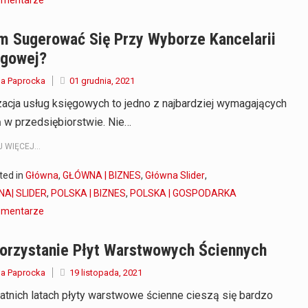
m Sugerować Się Przy Wyborze Kancelarii
ęgowej?
a Paprocka
01 grudnia, 2021
zacja usług księgowych to jedno z najbardziej wymagających
 w przedsiębiorstwie. Nie…
 WIĘCEJ...
ted in
Główna
,
GŁÓWNA | BIZNES
,
Główna Slider
,
A| SLIDER
,
POLSKA | BIZNES
,
POLSKA | GOSPODARKA
omentarze
orzystanie Płyt Warstwowych Ściennych
a Paprocka
19 listopada, 2021
atnich latach płyty warstwowe ścienne cieszą się bardzo