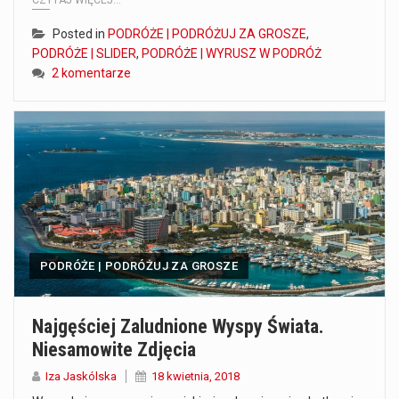
CZYTAJ WIĘCEJ...
Posted in
PODRÓŻE | PODRÓŻUJ ZA GROSZE
,
PODRÓŻE | SLIDER
,
PODRÓŻE | WYRUSZ W PODRÓŻ
2 komentarze
PODRÓŻE | PODRÓŻUJ ZA GROSZE
Najgęściej Zaludnione Wyspy Świata.
Niesamowite Zdjęcia
Iza Jaskólska
18 kwietnia, 2018