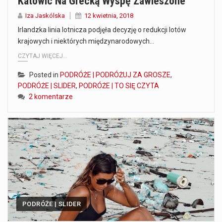
Katowic Na Grecką Wyspę Zawieszone
Iza Jaskólska
12 kwietnia, 2018
Irlandzka linia lotnicza podjęła decyzję o redukcji lotów
krajowych i niektórych międzynarodowych…
CZYTAJ WIĘCEJ...
Posted in
PODRÓŻE | PODRÓŻUJ ZA GROSZE
,
PODRÓŻE | SLIDER
,
PODRÓŻE | TO SIĘ CZYTA
2 komentarze
PODRÓŻE | SLIDER