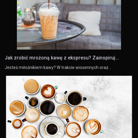
Jak zrobić mrożoną kawę z ekspresu? Zainspiruj...
Jesteś miłośnikiem kawy? W trakcie wiosennych oraz…