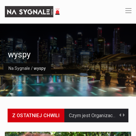
wyspy
Na Sygnale
/
wyspy
Z OSTATNIEJ CHWILI
Jaką dynamikę wzrostu PKB przewidują prognozy gospodarcze dla Polski w 2026 roku? Prognozy dotyczące gospodarki Polski na rok 2026 sugerują, że Produkt Krajowy Brutto (PKB)…
Co to jest prognoza pogody na 14 dni? Prognoza pogody na 14 dni to niezwykle cenne narzędzie, które dostarcza szczegółowych informacji o długoterminowych warunkach atmosferycznych…