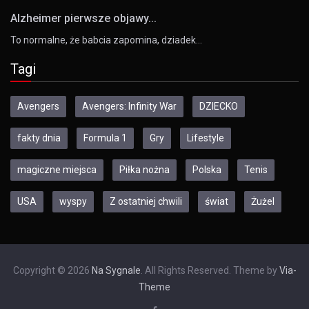
Alzheimer pierwsze objawy...
To normalne, że babcia zapomina, dziadek…
Tagi
Avengers
Avengers: Infinity War
DZIECKO
fakty dnia
Formula 1
Gry
Lifestyle
magiczne miejsca
Piłka nożna
Polska
Tenis
USA
wyspy
Z ostatniej chwili
świat
Żużel
Copyright © 2026
Na Sygnale
. All Rights Reserved. Theme by
Via-
Theme