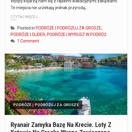
Wyspy kojarzą nam się z rajskimi wakacyjnymi zakątkami.
Te miejsca nie urzekają jednak przyrodą,…
CZYTAJ WIĘCEJ...
Posted in
PODRÓŻE | PODRÓŻUJ ZA GROSZE
,
PODRÓŻE | SLIDER
,
PODRÓŻE | WYRUSZ W PODRÓŻ
1 Comment
PODRÓŻE | PODRÓŻUJ ZA GROSZE
Ryanair Zamyka Bazę Na Krecie. Loty Z