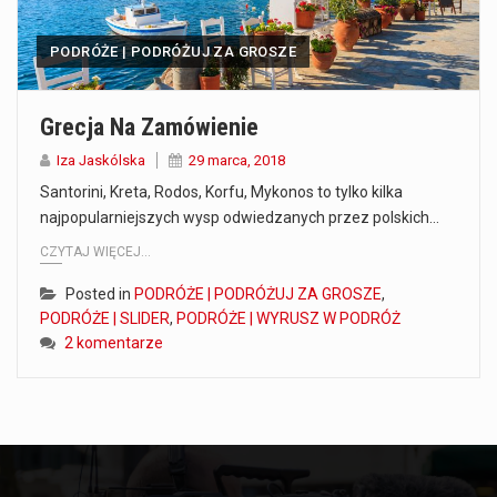
PODRÓŻE | PODRÓŻUJ ZA GROSZE
Grecja Na Zamówienie
Iza Jaskólska
29 marca, 2018
Santorini, Kreta, Rodos, Korfu, Mykonos to tylko kilka
najpopularniejszych wysp odwiedzanych przez polskich…
CZYTAJ WIĘCEJ...
Posted in
PODRÓŻE | PODRÓŻUJ ZA GROSZE
,
PODRÓŻE | SLIDER
,
PODRÓŻE | WYRUSZ W PODRÓŻ
2 komentarze