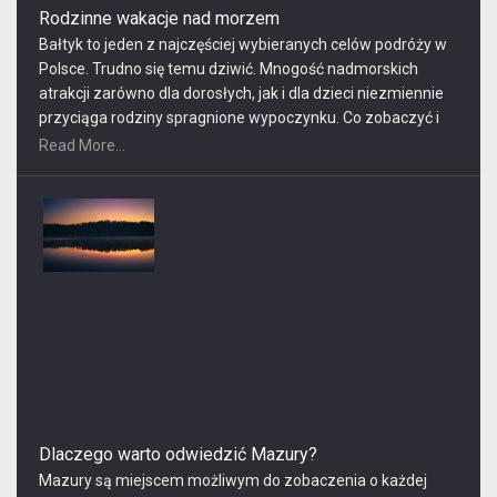
Rodzinne wakacje nad morzem
Bałtyk to jeden z najczęściej wybieranych celów podróży w
Polsce. Trudno się temu dziwić. Mnogość nadmorskich
atrakcji zarówno dla dorosłych, jak i dla dzieci niezmiennie
przyciąga rodziny spragnione wypoczynku. Co zobaczyć i
robić nad morzem? Jaki nocleg wybrać? Odpowiemy na te
Read More...
ważne dla każdego urlopowicza pytania.
Dlaczego warto odwiedzić Mazury?
Mazury są miejscem możliwym do zobaczenia o każdej