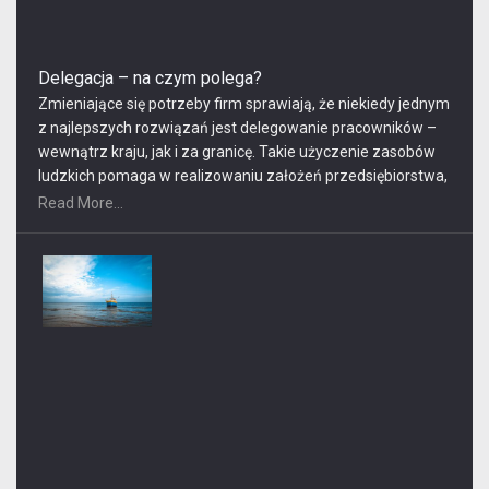
wytycznych, […]
Delegacja – na czym polega?
Zmieniające się potrzeby firm sprawiają, że niekiedy jednym
z najlepszych rozwiązań jest delegowanie pracowników –
wewnątrz kraju, jak i za granicę. Takie użyczenie zasobów
ludzkich pomaga w realizowaniu założeń przedsiębiorstwa,
bez konieczności ponoszenia dodatkowych nakładów
Read More...
finansowych i czasowych, nieuniknionych przy zatrudnieniu
nowych pracowników. Na czym polega delegacja? Co warto
o niej wiedzieć? Sprawdźmy!