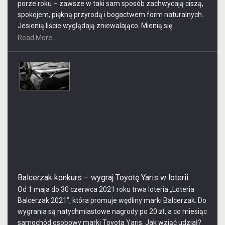
porze roku – zawsze w taki sam sposób zachwycają ciszą,
spokojem, piękną przyrodą i bogactwem form naturalnych.
Jesienią liście wyglądają zniewalająco. Mienią się
wszystkimi kolorami, które odbijają się w taflach jeziora.
Read More...
Zimą otoczą nas ciche przestrzenie. Latem można
skorzystać z kąpieli w jeziorze, a wiosną udać się na spacer
do lasu, aby obserwować budzącą się do życia przyrodą.
Mazury są także doskonałym miejscem na zorganizowanie
rodzinnej wycieczki z dziećmi. Znajdziemy tutaj dużą ilość
atrakcji niezależnie od tego, czy przyjedziemy w lecie, czy w
zimie. Na uwagę zasługują także profesjonalne hotele,
które oferują […]
Balcerzak konkurs – wygraj Toyotę Yaris w loterii
Od 1 maja do 30 czerwca 2021 roku trwa loteria „Loteria
Balcerzak 2021”, która promuje wędliny marki Balcerzak. Do
wygrania są natychmiastowe nagrody po 20 zł, a co miesiąc
samochód osobowy marki Toyota Yaris. Jak wziąć udział?