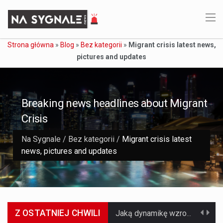
Strona główna
»
Blog
»
Bez kategorii
»
Migrant crisis latest news,
pictures and updates
Breaking news headlines about Migrant
Crisis
Na Sygnale
/
Bez kategorii
/
Migrant crisis latest
news, pictures and updates
Z OSTATNIEJ CHWILI
Jaką dynamikę wzrostu PKB przewidują prognozy gospodarcze dla Polski w 2026 roku? Prognozy dotyczące gospodarki Polski na rok 2026 sugerują, że Produkt Krajowy Brutto (PKB)…