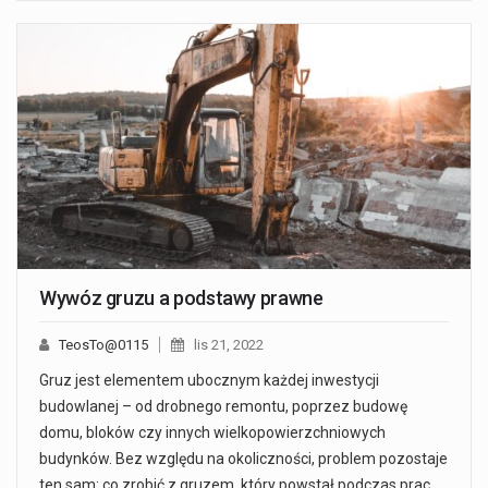
Wywóz gruzu a podstawy prawne
TeosTo@0115
lis 21, 2022
Gruz jest elementem ubocznym każdej inwestycji
budowlanej – od drobnego remontu, poprzez budowę
domu, bloków czy innych wielkopowierzchniowych
budynków. Bez względu na okoliczności, problem pozostaje
ten sam: co zrobić z gruzem, który powstał podczas prac