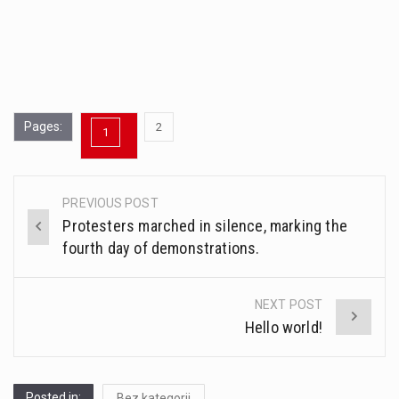
Pages:
,
2
1
Page
Page
PREVIOUS POST
Post
Protesters marched in silence, marking the
navigation
fourth day of demonstrations.
NEXT POST
Hello world!
Posted in:
Bez kategorii