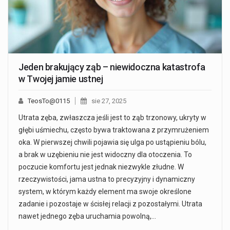
Jeden brakujący ząb – niewidoczna katastrofa
w Twojej jamie ustnej
TeosTo@0115
sie 27, 2025
Utrata zęba, zwłaszcza jeśli jest to ząb trzonowy, ukryty w
głębi uśmiechu, często bywa traktowana z przymrużeniem
oka. W pierwszej chwili pojawia się ulga po ustąpieniu bólu,
a brak w uzębieniu nie jest widoczny dla otoczenia. To
poczucie komfortu jest jednak niezwykle złudne. W
rzeczywistości, jama ustna to precyzyjny i dynamiczny
system, w którym każdy element ma swoje określone
zadanie i pozostaje w ścisłej relacji z pozostałymi. Utrata
nawet jednego zęba uruchamia powolną,…