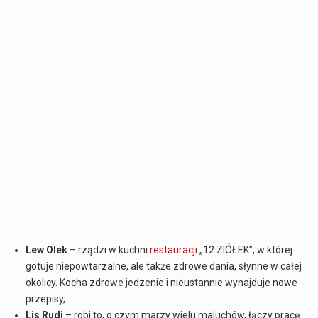
Lew Olek
– rządzi w kuchni
restauracji
„12 ZIÓŁEK”, w której
gotuje niepowtarzalne, ale także zdrowe dania, słynne w całej
okolicy. Kocha zdrowe jedzenie i nieustannie wynajduje nowe
przepisy,
Lis Rudi
– robi to, o czym marzy wielu maluchów, łączy pracę