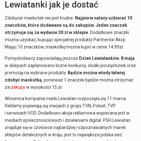
Lewiatanki jak je dostać
Zdobycie maskotek nie jest trudne.
Najpierw należy uzbierać 10
znaczków, które dodawane są do zakupów. Jeden znaczek
otrzymuje się za wydanie 30 zł w sklepie
. Dodatkowe znaczki
można uzyskać, kupując specjalnej produkty Partnerów Akcji.
Mając 10 znaczków, maskotkę można kupić w cenie 14,99zł.
Pomysłodawcy zapowiadają jeszcze
Dzień Lewiatanków. 8 maja
w sklepach zaplanowano liczne konkursy, słodki poczęstunek oraz
promocję na wybrane produkty.
Będzie można wtedy łatwiej
zdobyć maskotkę
, ponieważ 1 znaczek będzie można otrzymać
za
zakupy
w wysokości 15 zł.
Wiosenna kompania marki Lewiatan rozpoczęła się 11 marca.
Reklamy pojawiają się stacjach z grupy TVN, Polsat, TVP
i serwisach VOD. Dodatkowo akcja reklamowa wspierana jest w
mediach społecznościowych i działaniami digital. PSH Lewiatan
znajduje się w czołówce najbardziej rozpoznawalnych marek
sklepów detalicznych w kraju, jest to największa polska sieć