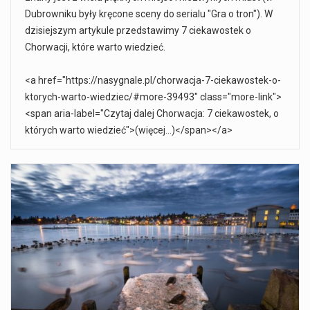
Dubrowniku były kręcone sceny do serialu "Gra o tron"). W
dzisiejszym artykule przedstawimy 7 ciekawostek o
Chorwacji, które warto wiedzieć.
<a href="https://nasygnale.pl/chorwacja-7-ciekawostek-o-
ktorych-warto-wiedziec/#more-39493" class="more-link">
<span aria-label="Czytaj dalej Chorwacja: 7 ciekawostek, o
których warto wiedzieć">(więcej…)</span></a>