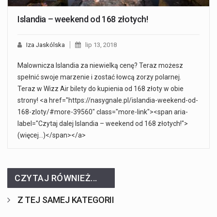
Islandia – weekend od 168 złotych!
Iza Jaskólska
lip 13, 2018
Malownicza Islandia za niewielką cenę? Teraz możesz
spełnić swoje marzenie i zostać łowcą zorzy polarnej.
Teraz w Wizz Air bilety do kupienia od 168 złoty w obie
strony! <a href="https://nasygnale.pl/islandia-weekend-od-
168-zloty/#more-39560" class="more-link"><span aria-
label="Czytaj dalej Islandia – weekend od 168 złotych!">
(więcej…)</span></a>
CZYTAJ RÓWNIEŻ...
Z TEJ SAMEJ KATEGORII