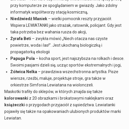
przy komputerze ze spoglądaniem w gwiazdy. Jako zdolny
informatyk współtworzy stację kosmiczną,
Niedźwiedź Maniek
– wielki pomocnik reszty przyjaciół.
Wspiera LEWIATANKI jako strażak, ratownik, policjant. Gdy jest
taka potrzeba bez wahania rusza do akcji,
Żyrafa Beti
– zwykła mówić „Niech otacza nas czyste
powietrze, woda i las!”. Jest ukochaną biologiczką i
propagatorką ekologii
Papuga Pola
– kocha sport, jest najszybsza na rolkach i desce.
Swoimi pasjami dzieli się, ucząc sportów ekstremalnych i jogi,
Żółwica Nelka
– prawdziwa wszechstronna artystka. Pisze
wiersze, rzeźbi, maluje, projektuje stroje, gra także w
orkiestrze Simfonia Lewiatana na wiolonczeli.
Maskotki trafiły do sklepów, w których znajda się także
kolorowanki
z 20 obrazkami i brokatowymi naklejkami oraz
książeczki
o przygodach przyjaciół z sąsiedztwa. Lewiatanki
pojawiły się także na opakowaniach ulubionych produktów marki
Lewiatan.