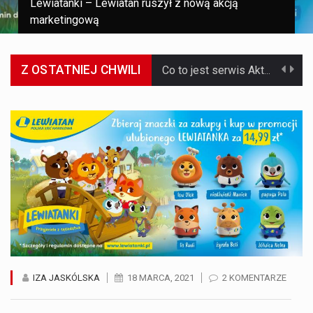
Lewiatanki – Lewiatan ruszył z nową akcją
marketingową
Z OSTATNIEJ CHWILI
Co to jest serwis Aktualności Polska dzisiaj? Serwis Aktualności Polska dzisiaj to żywy i nowoczesny portal, który dostarcza najświeższe wieści z kraju i zagranicy. Obejmuje…
Co to jest cyberbezpieczeństwo w sieci? Cyberbezpieczeństwo w Internecie stanowi istotny element ochrony systemów informacyjnych. Jego zasadniczym celem jest zabezpieczenie przed różnorodnymi cyberzagrożeniami oraz ryzykiem,…
Czym były starożytne igrzyska olimpijskie w Grecji? Starożytne igrzyska olimpijskie odgrywały kluczową rolę w dziejach Grecji. Co cztery lata, w pięknej Olimpii, odbywały się te…
Co to jest globalne ocieplenie? Globalne ocieplenie to proces, który trwa od dłuższego czasu i prowadzi do podnoszenia się średnich temperatur zarówno na naszej planecie,…
Co to jest NATO? NATO, czyli Organizacja Traktatu Północnoatlantyckiego, to międzynarodowy sojusz wojskowy, który powstał 4 kwietnia 1949 roku. Jego głównym celem jest zapewnienie wolności…
Estetyka i styl: Elegancja vs Minimalizm Główną różnicą, którą widać na pierwszy rzut oka, jest sposób pracy materiału. Rolety rzymskie to produkt typu "2 w 1"…
Co charakteryzuje wojnę na Ukrainie w 2026 roku? W 2026 roku wojna na Ukrainie trwa już pięć lat, a jej przebieg charakteryzuje się intensywnymi działaniami…
IZA JASKÓLSKA
18 MARCA, 2021
2 KOMENTARZE
Czym jest Organizacja Traktatu Północnoatlantyckiego? Organizacja Traktatu Północnoatlantyckiego, powszechnie znana jako NATO, to międzynarodowy sojusz polityczno-wojskowy, który powstał 4 kwietnia 1949 roku. Został założony przez…