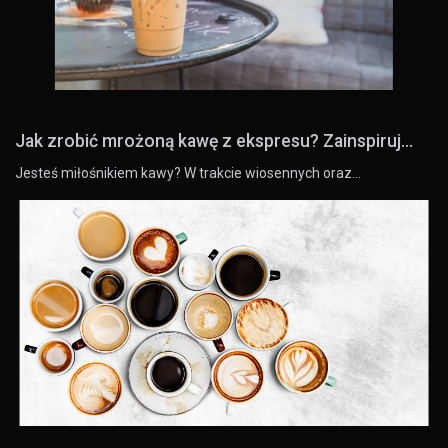
Jak zrobić mrożoną kawę z ekspresu? Zainspiruj...
Jesteś miłośnikiem kawy? W trakcie wiosennych oraz…