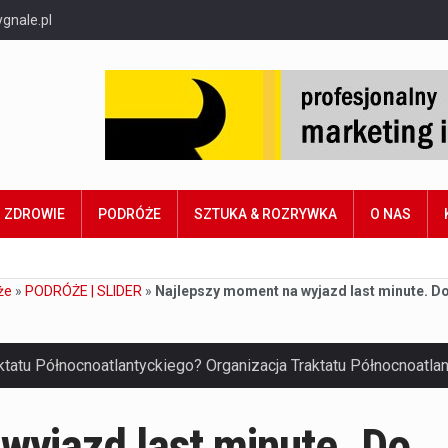
gnale.pl
ZDROWIE
PODRÓŻE
SZTUKA & ROZRYWKA
O NAS
że
»
PODRÓŻE | SLIDER
»
Najlepszy moment na wyjazd last minute. Do 
wyjazd last minute. Do