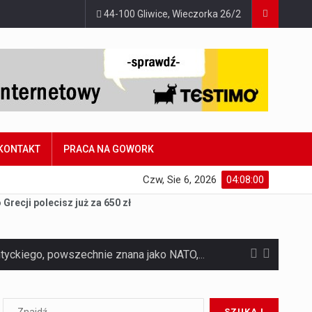
44-100 Gliwice, Wieczorka 26/2
KONTAKT
PRACA NA GOWORK
Czw, Sie 6, 2026
04:08:01
Grecji polecisz już za 650 zł
Czym jest Organizacja Traktatu Północnoatlantyckiego? Organizacja Traktatu Północnoatlantyckiego, powszechnie znana jako NATO, to międzynarodowy sojusz polityczno-wojskowy, który powstał 4 kwietnia 1949 roku. Został założony przez…
Jaką dynamikę wzrostu PKB przewidują prognozy gospodarcze dla Polski w 2026 roku? Prognozy dotyczące gospodarki Polski na rok 2026 sugerują, że Produkt Krajowy Brutto (PKB)…