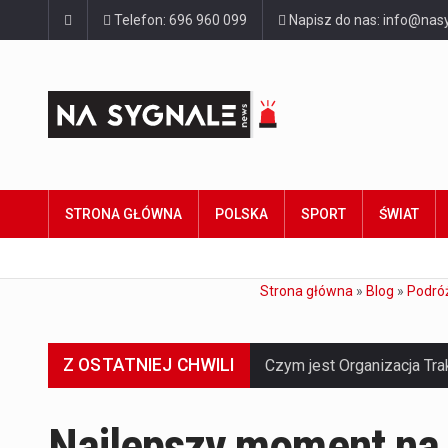
Telefon: 696 960 099
Napisz do nas: info@nasy
STRONA GŁÓWNA
POLSKA
SPORT
ŚWIAT
Strona główna
»
Blog
»
Podró
Z OSTATNIEJ CHWILI
Najlepszy moment na 