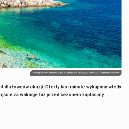
Wczasy na Korfu można kupić w ofercie last minute już od 650 zł (Shutterstock.com)
nt dla łowców okazji. Oferty last minute wykupimy wtedy
zczęście za wakacje tuż przed sezonem zapłacimy