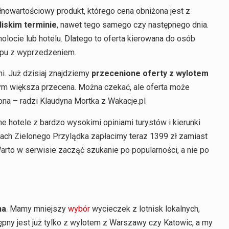
ełnowartościowy produkt, którego cena obniżona jest z
liskim terminie
, nawet tego samego czy następnego dnia.
molocie lub hotelu. Dlatego to oferta kierowana do osób
lopu z wyprzedzeniem.
ni. Już dzisiaj znajdziemy
przecenione oferty z wylotem
u tym większa przecena. Można czekać, ale oferta może
ona – radzi Klaudyna Mortka z Wakacje.pl
e hotele z bardzo wysokimi opiniami turystów i kierunki
pach Zielonego Przylądka zapłacimy teraz 1399 zł zamiast
Warto w serwisie zacząć szukanie po popularności, a nie po
na
. Mamy mniejszy
wybór
wycieczek z lotnisk lokalnych,
pny jest już tylko z wylotem z Warszawy czy Katowic, a my