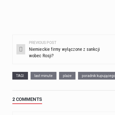
PREVIOUS POST
Post
Niemieckie firmy wyłączone z sankcji
navigation
wobec Rosji?
TAGI:
last minute
plaże
poradnik kupująceg
2 COMMENTS