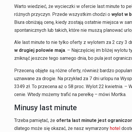
Warto wiedzieć, że wycieczki w ofercie last minute to p
różnych przyczyn. Przede wszystkim chodzi o
wylot w b
Biura obniżają cenę, kiedy zostają ostatnie miejsca w sa
spontanicznych lub takich, które nie muszą planować ur
Ale last minute to nie tylko oferty z wylotem za 2 czy 3 d
w drugiej połowie maja
. – Najczęściej im bliżej wylot
zniknąć jeszcze tego samego dnia, bo pula jest ogranicz
Przeceną objęte są różne oferty, również bardzo popularn
uznawane za drogie. Na przykład za 7 dni urlopu na Wys
3349 zł. To przecena aż o 58 proc. Wylot 22 kwietnia. – 
cenie. Wtedy możemy trafić na perełkę – mówi Mortka.
Minusy last minute
Trzeba pamiętać, że
oferta last minute jest ograniczo
dlatego może się okazać, że nasz wymarzony
hotel
dostę