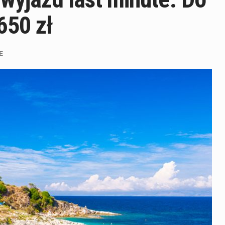
 650 zł
E