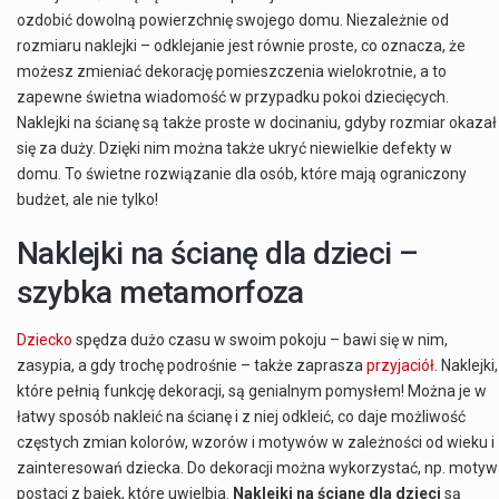
ozdobić dowolną powierzchnię swojego domu. Niezależnie od
rozmiaru naklejki – odklejanie jest równie proste, co oznacza, że
możesz zmieniać dekorację pomieszczenia wielokrotnie, a to
zapewne świetna wiadomość w przypadku pokoi dziecięcych.
Naklejki na ścianę są także proste w docinaniu, gdyby rozmiar okazał
się za duży. Dzięki nim można także ukryć niewielkie defekty w
domu. To świetne rozwiązanie dla osób, które mają ograniczony
budżet, ale nie tylko!
Naklejki na ścianę dla dzieci –
szybka metamorfoza
Dziecko
spędza dużo czasu w swoim pokoju – bawi się w nim,
zasypia, a gdy trochę podrośnie – także zaprasza
przyjaciół
. Naklejki,
które pełnią funkcję dekoracji, są genialnym pomysłem! Można je w
łatwy sposób nakleić na ścianę i z niej odkleić, co daje możliwość
częstych zmian kolorów, wzorów i motywów w zależności od wieku i
zainteresowań dziecka. Do dekoracji można wykorzystać, np. motyw
postaci z bajek, które uwielbia.
Naklejki na ścianę dla dzieci
są