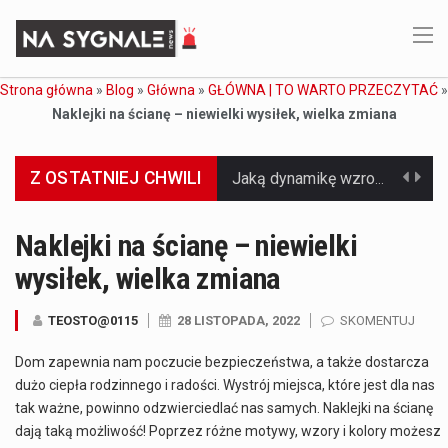
Strona główna
»
Blog
»
Główna
»
GŁÓWNA | TO WARTO PRZECZYTAĆ
»
Naklejki na ścianę – niewielki wysiłek, wielka zmiana
Jaką dynamikę wzrostu PKB przewidują prognozy gospodarcze dla Polski w 2026 roku? Prognozy dotyczące gospodarki Polski na rok 2026 sugerują, że Produkt Krajowy Brutto (PKB)…
Z OSTATNIEJ CHWILI
Co to jest prognoza pogody na 14 dni? Prognoza pogody na 14 dni to niezwykle cenne narzędzie, które dostarcza szczegółowych informacji o długoterminowych warunkach atmosferycznych…
Co to jest serwis Aktualności Polska dzisiaj? Serwis Aktualności Polska dzisiaj to żywy i nowoczesny portal, który dostarcza najświeższe wieści z kraju i zagranicy. Obejmuje…
Naklejki na ścianę – niewielki
wysiłek, wielka zmiana
Co to jest cyberbezpieczeństwo w sieci? Cyberbezpieczeństwo w Internecie stanowi istotny element ochrony systemów informacyjnych. Jego zasadniczym celem jest zabezpieczenie przed różnorodnymi cyberzagrożeniami oraz ryzykiem,…
Czym były starożytne igrzyska olimpijskie w Grecji? Starożytne igrzyska olimpijskie odgrywały kluczową rolę w dziejach Grecji. Co cztery lata, w pięknej Olimpii, odbywały się te…
TEOSTO@0115
28 LISTOPADA, 2022
SKOMENTUJ
Dom zapewnia nam poczucie bezpieczeństwa, a także dostarcza
Co to jest globalne ocieplenie? Globalne ocieplenie to proces, który trwa od dłuższego czasu i prowadzi do podnoszenia się średnich temperatur zarówno na naszej planecie,…
dużo ciepła rodzinnego i radości. Wystrój miejsca, które jest dla nas
tak ważne, powinno odzwierciedlać nas samych. Naklejki na ścianę
Co to jest NATO? NATO, czyli Organizacja Traktatu Północnoatlantyckiego, to międzynarodowy sojusz wojskowy, który powstał 4 kwietnia 1949 roku. Jego głównym celem jest zapewnienie wolności…
dają taką możliwość! Poprzez różne motywy, wzory i kolory możesz