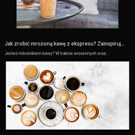
Jak zrobić mrożoną kawę z ekspresu? Zainspiruj...
Jesteś miłośnikiem kawy? W trakcie wiosennych oraz…