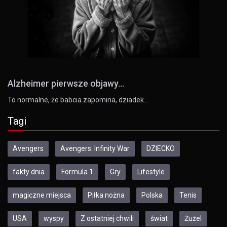
Alzheimer pierwsze objawy...
To normalne, że babcia zapomina, dziadek…
Tagi
Avengers
Avengers: Infinity War
DZIECKO
fakty dnia
Formula 1
Gry
Lifestyle
magiczne miejsca
Piłka nożna
Polska
Tenis
USA
wyspy
Z ostatniej chwili
świat
Żużel