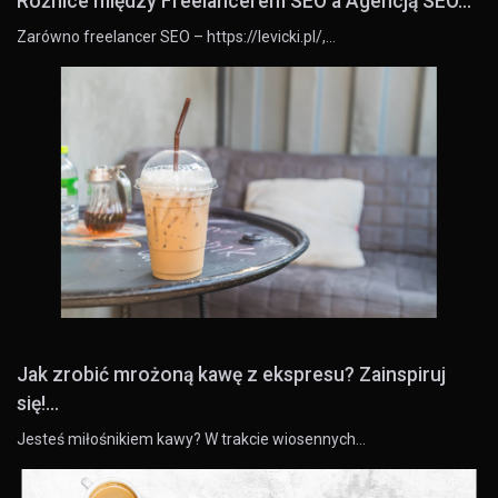
Różnice między Freelancerem SEO a Agencją SEO...
Zarówno freelancer SEO – https://levicki.pl/,…
Jak zrobić mrożoną kawę z ekspresu? Zainspiruj
się!...
Jesteś miłośnikiem kawy? W trakcie wiosennych…