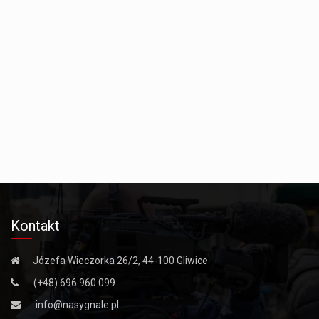
Kontakt
Józefa Wieczorka 26/2, 44-100 Gliwice
(+48) 696 960 099
info@nasygnale.pl