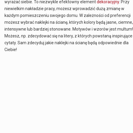
wyrażać siebie. To niezwykle efektowny element
dekoracyjny
. Przy
Estetyka i styl: Elegancja vs Minimalizm Główną różnicą, którą widać na pierwszy rzut oka, jest sposób pracy materiału. Rolety rzymskie to produkt typu "2 w 1"…
niewielkim nakładzie pracy, możesz wprowadzić dużą zmianę w
każdym pomieszczeniu swojego domu. W zależności od preferencji
Co charakteryzuje wojnę na Ukrainie w 2026 roku? W 2026 roku wojna na Ukrainie trwa już pięć lat, a jej przebieg charakteryzuje się intensywnymi działaniami…
możesz wybrać naklejki na ścianę, których kolory będą jasne, ciemne,
intensywne lub bardziej stonowane. Motywów i wzorów jest multum!
Czym jest Organizacja Traktatu Północnoatlantyckiego? Organizacja Traktatu Północnoatlantyckiego, powszechnie znana jako NATO, to międzynarodowy sojusz polityczno-wojskowy, który powstał 4 kwietnia 1949 roku. Został założony przez…
Możesz, np. zdecydować się na litery, z których powstaną inspirujące
cytaty. Sam zdecyduj jakie naklejki na ścianę będą odpowiednie dla
Ciebie!