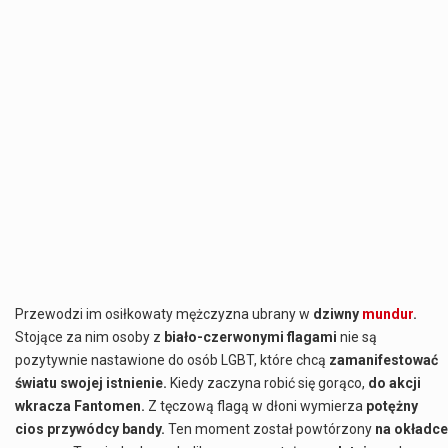
Przewodzi im osiłkowaty mężczyzna ubrany w
dziwny
mundur
.
Stojące za nim osoby z
biało-czerwonymi flagami
nie są
pozytywnie nastawione do osób LGBT, które chcą
zamanifestować
światu swojej istnienie.
Kiedy zaczyna robić się gorąco,
do akcji
wkracza Fantomen.
Z tęczową flagą w dłoni wymierza
potężny
cios przywódcy bandy.
Ten moment został powtórzony
na okładce