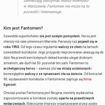
zamierzają zatrzymać Marsz Równości
w Warszawie. Fantomen nie może na to
pozwolić i interweniuje.
Kim jest Fantomen?
Szwedzki superbohater
nie jest nowym pomysłem.
Heros jest
starszy niż całe uniwersum Marvela. Pierwszy raz
pojawił się w
roku 1950.
Od tego czasu regularnie
walczy ze złem
na łamach
szwedzkich komiksów. Jego przygody nieprzerwanie ukazują się do
dziś. Na przestrzeni kolejnych dekad komiks ulegał drobnym
zmianom, ale duch lat 50. pozostał ten sam. Fantomen to
archetypiczny heros
– zawsze stoi
na straży uciśnionych
i
bezwzględnie
walczy z ze sprawcami zła na świecie.
Od końca lat
90. wydawaniem komiksów o Fantomenie zajmuje się
firma
Egmont.
Chociaż postać Fantomena jest fikcyjna, niestety wydarzenia
zaprezentowane w komiksie zostały
oparte na prawdziwych
wydarzeniach.
Rokrocznie imprezy organizowane przez osoby