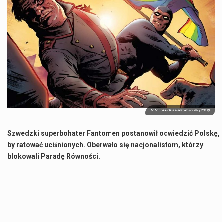
Co charakteryzuje wojnę na Ukrainie w 2026 roku? W 2026 roku wojna na Ukrainie trwa już pięć lat, a jej przebieg charakteryzuje się intensywnymi działaniami…
Czym jest Organizacja Traktatu Północnoatlantyckiego? Organizacja Traktatu Północnoatlantyckiego, powszechnie znana jako NATO, to międzynarodowy sojusz polityczno-wojskowy, który powstał 4 kwietnia 1949 roku. Został założony przez…
Jaką dynamikę wzrostu PKB przewidują prognozy gospodarcze dla Polski w 2026 roku? Prognozy dotyczące gospodarki Polski na rok 2026 sugerują, że Produkt Krajowy Brutto (PKB)…
Co to jest prognoza pogody na 14 dni? Prognoza pogody na 14 dni to niezwykle cenne narzędzie, które dostarcza szczegółowych informacji o długoterminowych warunkach atmosferycznych…
foto: okładka Fantomen #9 (2018)
Szwedzki superbohater Fantomen postanowił odwiedzić Polskę,
by ratować uciśnionych. Oberwało się nacjonalistom, którzy
blokowali Paradę Równości.