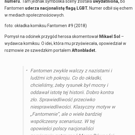
numeru.
Tam jednak symbolika sceny została
uwydatniona,
bo
Fantomen
uderza nacjonalistę flagą LGBT.
Numer odbił się echem
w mediach społecznościowych.
foto: okładka komiksu Fantomen #9 (2018)
Pomysł na odcinek przygód herosa skomentował
Mikael Sol
–
wydawca komiksu. O idei, która mu przyświecała, opowiedział w
rozmowie ze szwedzkim portalem
Aftonbladet.
Fantomen zwykle walczy z nazistami i
ludźmi ich pokroju. Co do okładki,
chcieliśmy, żeby rysunek był mocny i
oddawał istotę tej historii. Dobro kontra
zło. Sprawiedliwość przeciwko
niesprawiedliwości. Klasyczny motyw w
„Fantomenie”, ale o wiele bardziej
współczesny scenariusz. W tej
opowieści polscy nacjonaliści