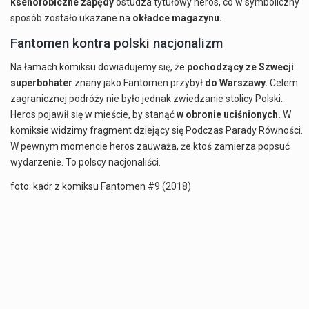
ksenofobiczne zapędy
ostudza tytułowy heros, co w symboliczny
sposób zostało ukazane na
okładce magazynu.
Fantomen kontra polski nacjonalizm
Na łamach komiksu dowiadujemy się, że
pochodzący ze Szwecji
superbohater
znany jako Fantomen przybył
do Warszawy.
Celem
zagranicznej podróży nie było jednak zwiedzanie stolicy Polski.
Heros pojawił się w mieście, by stanąć
w obronie uciśnionych.
W
komiksie widzimy fragment dziejący się Podczas Parady Równości.
W pewnym momencie heros zauważa, że ktoś zamierza popsuć
wydarzenie. To polscy nacjonaliści.
foto: kadr z komiksu Fantomen #9 (2018)