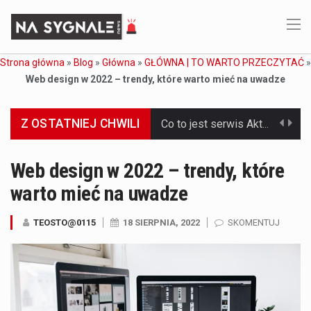
Strona główna
»
Blog
»
Główna
»
GŁÓWNA | TO WARTO PRZECZYTAĆ
»
Web design w 2022 – trendy, które warto mieć na uwadze
Z OSTATNIEJ CHWILI
Co to jest serwis Aktualności Polska dzisiaj? Serwis Aktualności Polska dzisiaj to żywy i nowoczesny portal, który dostarcza najświeższe wieści z kraju i zagranicy. Obejmuje…
Co to jest cyberbezpieczeństwo w sieci? Cyberbezpieczeństwo w Internecie stanowi istotny element ochrony systemów informacyjnych. Jego zasadniczym celem jest zabezpieczenie przed różnorodnymi cyberzagrożeniami oraz ryzykiem,…
Web design w 2022 – trendy, które
warto mieć na uwadze
Czym były starożytne igrzyska olimpijskie w Grecji? Starożytne igrzyska olimpijskie odgrywały kluczową rolę w dziejach Grecji. Co cztery lata, w pięknej Olimpii, odbywały się te…
Co to jest globalne ocieplenie? Globalne ocieplenie to proces, który trwa od dłuższego czasu i prowadzi do podnoszenia się średnich temperatur zarówno na naszej planecie,…
TEOSTO@0115
18 SIERPNIA, 2022
SKOMENTUJ
Co to jest NATO? NATO, czyli Organizacja Traktatu Północnoatlantyckiego, to międzynarodowy sojusz wojskowy, który powstał 4 kwietnia 1949 roku. Jego głównym celem jest zapewnienie wolności…
Estetyka i styl: Elegancja vs Minimalizm Główną różnicą, którą widać na pierwszy rzut oka, jest sposób pracy materiału. Rolety rzymskie to produkt typu "2 w 1"…