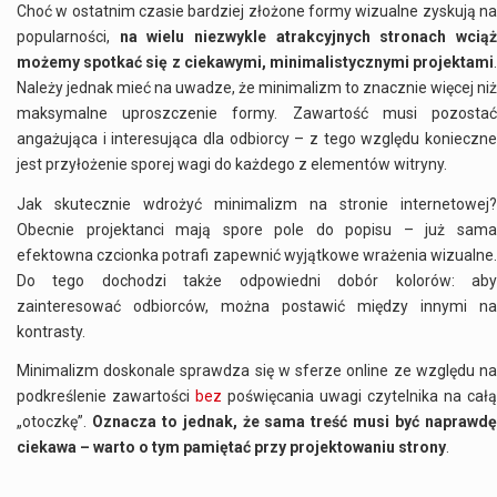
Choć w ostatnim czasie bardziej złożone formy wizualne zyskują na
popularności,
na wielu niezwykle atrakcyjnych stronach wcią
możemy spotkać się z ciekawymi, minimalistycznymi projektami
.
Należy jednak mieć na uwadze, że minimalizm to znacznie więcej niż
maksymalne uproszczenie formy. Zawartość musi pozostać
angażująca i interesująca dla odbiorcy – z tego względu konieczne
jest przyłożenie sporej wagi do każdego z elementów witryny.
Jak skutecznie wdrożyć minimalizm na
stronie internetowej
?
Obecnie projektanci mają spore pole do popisu – już sama
efektowna czcionka potrafi zapewnić wyjątkowe wrażenia wizualne.
Do tego dochodzi także odpowiedni dobór kolorów: aby
zainteresować odbiorców, można postawić między innymi na
kontrasty.
Minimalizm doskonale sprawdza się w sferze online ze względu na
podkreślenie zawartości
bez
poświęcania uwagi czytelnika na całą
„otoczkę”.
Oznacza to jednak, że sama treść musi być naprawd
ciekawa – warto o tym pamiętać przy projektowaniu strony
.