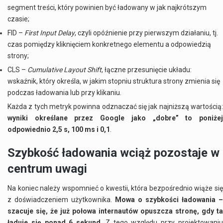
segment treści, który powinien być ładowany w jak najkrótszym
czasie;
FID –
First Input Delay
, czyli opóźnienie przy pierwszym działaniu, tj.
czas pomiędzy kliknięciem konkretnego elementu a odpowiedzią
strony;
CLS –
Cumulative Layout Shift
, łączne przesunięcie układu:
wskaźnik, który określa, w jakim stopniu struktura strony zmienia się
podczas ładowania lub przy klikaniu.
Każda z tych metryk powinna odznaczać się jak najniższą wartością:
wyniki określane przez Google jako „dobre” to poniżej
odpowiednio 2,5 s, 100 ms i 0,1
.
Szybkość ładowania wciąż pozostaje w
centrum uwagi
Na koniec należy wspomnieć o kwestii, która bezpośrednio wiąże się
z doświadczeniem użytkownika.
Mowa o szybkości ładowania –
szacuje się, że już połowa internautów opuszcza stronę, gdy ta
ładuje się ponad 6 sekund
. Z tego względu przy projektowani