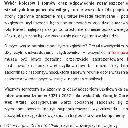
Wybór kolorów i fontów oraz odpowiednie rozmieszczenie
wizualnych komponentów witryny to nie wszystko
. Dla projekt
strony ogromne znaczenie mają także kwestie techniczne – pod
względem użyteczności będą one odgrywać w zasadzie kluczową
rolę. Nawet najlepszy design po prostu nie odniesie oczekiwanego
efektu, gdy strona będzie zwyczajnie nieprzyjemna w obsłudze.
O czym warto pamiętać pod tym względem?
Przede wszystkim 
UX, czyli
doświadczeniu
użytkownika
– wszystkie
informacj
muszą być łatwo dostępne, przejrzyście zaprezentowane i
dostosowane do oczekiwań użytkowników. Nie można przy tym
zapominać o
responsywności
, która zapewni równie dobre wrażeni
osobom odwiedzającym witrynę z urządzeń mobilnych.
Ważnym tematem związanym z doświadczeniem użytkownika są
także
wprowadzone w 2021 i 2022 roku wskaźniki Google Cor
Web Vitals
. Zdecydowanie warto dokładniej zapoznać się 
wymogami nowych metryk najpopularniejszej wyszukiwarki – na
początek należy jednak wyjaśnić ich trzy podstawowe komponenty:
LCP –
Largest Contentful Paint
, czyli najważniejszy i największy