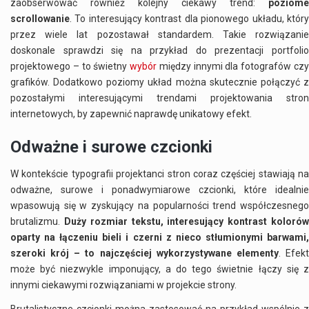
zaobserwować również kolejny ciekawy trend:
poziome
scrollowanie
. To interesujący kontrast dla pionowego układu, który
przez wiele lat pozostawał standardem. Takie rozwiązanie
doskonale sprawdzi się na przykład do prezentacji portfolio
projektowego – to świetny
wybór
między innymi dla fotografów cz
grafików. Dodatkowo poziomy układ można skutecznie połączyć z
pozostałymi interesującymi trendami projektowania stron
internetowych, by zapewnić naprawdę unikatowy efekt.
Odważne i surowe czcionki
W kontekście typografii projektanci stron coraz częściej stawiają na
odważne, surowe i ponadwymiarowe czcionki, które idealnie
wpasowują się w zyskujący na popularności trend współczesnego
brutalizmu.
Duży rozmiar tekstu, interesujący kontrast koloró
oparty na łączeniu bieli i czerni z nieco stłumionymi barwami,
szeroki krój – to najczęściej wykorzystywane elementy
. Efek
może być niezwykle imponujący, a do tego świetnie łączy się z
innymi ciekawymi rozwiązaniami w projekcie strony.