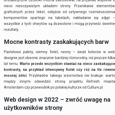
Brutalistyczne czcionki można zastosować na przykład wspólnie z
nieco nieoczywistym układem strony. Przenikanie elementów
graficznych przez tekst, odejście od sztywnego rozmieszczenia
komponentów opartego na tabelach, nakładanie się zdjęć –
wszystkie z tych chwytów są dozwolone i mogą przynieść świetne
rezultaty.
Mocne kontrasty zaskakujących barw
Pastelowe palety, ciemny fiolet, neony – świat kolorów w web
designie jest obecnie znacznie bardziej różnorodny, niż jeszcze kilka
lat temu.
Warto przede wszystkim stawiać na nieco zaskakujące
kontrasty, na przykład intensywny fiolet czy róż na tle równie
mocnej żółci
. Przykładów takiego wzornictwa nie brakuje: wart
między innymi odwiedzić stronę projektu Refresh miasta
Amsterdam czy przewodnik po polskiej kulturze od Culture.pl.
Web design w 2022 – zwróć uwagę na
użytkowników strony