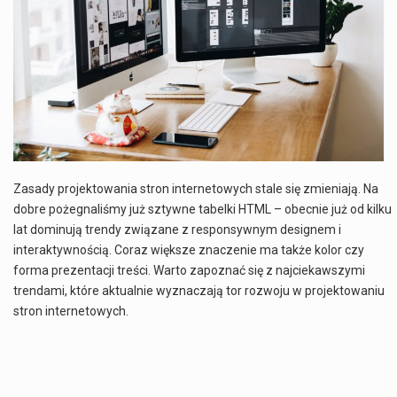
Co charakteryzuje wojnę na Ukrainie w 2026 roku? W 2026 roku wojna na Ukrainie trwa już pięć lat, a jej przebieg charakteryzuje się intensywnymi działaniami…
Czym jest Organizacja Traktatu Północnoatlantyckiego? Organizacja Traktatu Północnoatlantyckiego, powszechnie znana jako NATO, to międzynarodowy sojusz polityczno-wojskowy, który powstał 4 kwietnia 1949 roku. Został założony przez…
Jaką dynamikę wzrostu PKB przewidują prognozy gospodarcze dla Polski w 2026 roku? Prognozy dotyczące gospodarki Polski na rok 2026 sugerują, że Produkt Krajowy Brutto (PKB)…
Co to jest prognoza pogody na 14 dni? Prognoza pogody na 14 dni to niezwykle cenne narzędzie, które dostarcza szczegółowych informacji o długoterminowych warunkach atmosferycznych…
Zasady projektowania stron internetowych stale się zmieniają. Na
dobre pożegnaliśmy już sztywne tabelki HTML – obecnie już od kilku
lat dominują trendy związane z responsywnym designem i
interaktywnością. Coraz większe znaczenie ma także kolor czy
forma prezentacji treści. Warto zapoznać się z najciekawszymi
trendami, które aktualnie wyznaczają tor rozwoju w projektowaniu
stron internetowych.