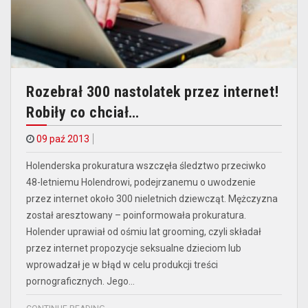
Rozebrał 300 nastolatek przez internet!
Robiły co chciał…
09 paź 2013
Holenderska prokuratura wszczęła śledztwo przeciwko
48-letniemu Holendrowi, podejrzanemu o uwodzenie
przez internet około 300 nieletnich dziewcząt. Mężczyzna
został aresztowany – poinformowała prokuratura.
Holender uprawiał od ośmiu lat grooming, czyli składał
przez internet propozycje seksualne dzieciom lub
wprowadzał je w błąd w celu produkcji treści
pornograficznych. Jego…