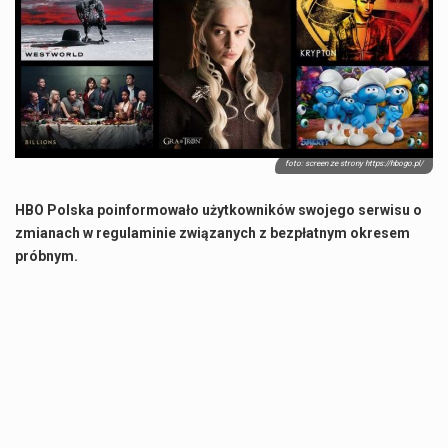
Co charakteryzuje wojnę na Ukrainie w 2026 roku? W 2026 roku wojna na Ukrainie trwa już pięć lat, a jej przebieg charakteryzuje się intensywnymi działaniami…
Czym jest Organizacja Traktatu Północnoatlantyckiego? Organizacja Traktatu Północnoatlantyckiego, powszechnie znana jako NATO, to międzynarodowy sojusz polityczno-wojskowy, który powstał 4 kwietnia 1949 roku. Został założony przez…
Jaką dynamikę wzrostu PKB przewidują prognozy gospodarcze dla Polski w 2026 roku? Prognozy dotyczące gospodarki Polski na rok 2026 sugerują, że Produkt Krajowy Brutto (PKB)…
foto: screen ze strony https://hbogo.pl/
Co to jest prognoza pogody na 14 dni? Prognoza pogody na 14 dni to niezwykle cenne narzędzie, które dostarcza szczegółowych informacji o długoterminowych warunkach atmosferycznych…
HBO Polska poinformowało użytkowników swojego serwisu o
zmianach w regulaminie związanych z bezpłatnym okresem
próbnym.