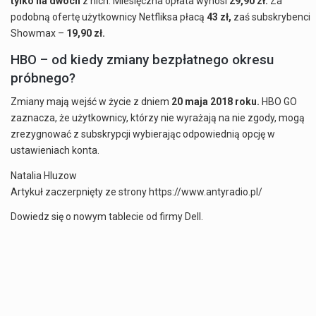
tylko na dwóch
z nich. Miesięczna opłata wynosi
29,90 zł.
Za
podobną ofertę użytkownicy Netfliksa płacą
43 zł,
zaś subskrybenci
Showmax –
19,90 zł.
HBO – od kiedy zmiany bezpłatnego okresu
próbnego?
Zmiany mają wejść w życie z dniem
20 maja 2018 roku.
HBO GO
zaznacza, że użytkownicy, którzy nie wyrażają na nie zgody, mogą
zrezygnować z subskrypcji wybierając odpowiednią opcję w
ustawieniach konta.
Natalia Hluzow
Artykuł zaczerpnięty ze strony https://www.antyradio.pl/
Dowiedz się o nowym tablecie od firmy Dell.