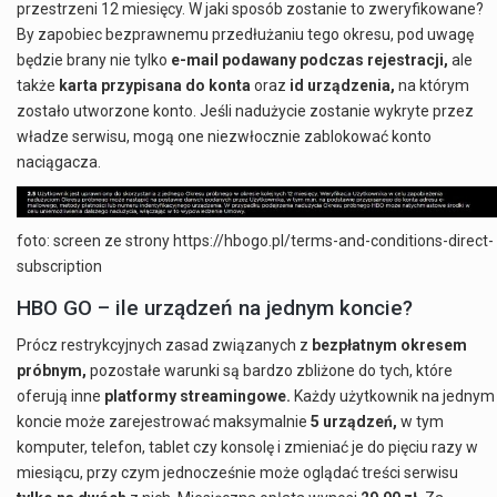
przestrzeni 12 miesięcy. W jaki sposób zostanie to zweryfikowane?
By zapobiec bezprawnemu przedłużaniu tego okresu, pod uwagę
będzie brany nie tylko
e-mail podawany podczas rejestracji,
ale
także
karta przypisana do konta
oraz
id urządzenia,
na którym
zostało utworzone konto. Jeśli nadużycie zostanie wykryte przez
władze serwisu, mogą one niezwłocznie zablokować konto
naciągacza.
foto: screen ze strony https://hbogo.pl/terms-and-conditions-direct-
subscription
HBO GO – ile urządzeń na jednym koncie?
Prócz restrykcyjnych zasad związanych z
bezpłatnym okresem
próbnym,
pozostałe warunki są bardzo zbliżone do tych, które
oferują inne
platformy streamingowe.
Każdy użytkownik na jednym
koncie może zarejestrować maksymalnie
5 urządzeń,
w tym
komputer, telefon, tablet czy konsolę i zmieniać je do pięciu razy w
miesiącu, przy czym jednocześnie może oglądać treści serwisu