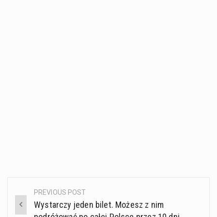
PREVIOUS POST
Post
Wystarczy jeden bilet. Możesz z nim
navigation
podróżować po całej Polsce przez 10 dni