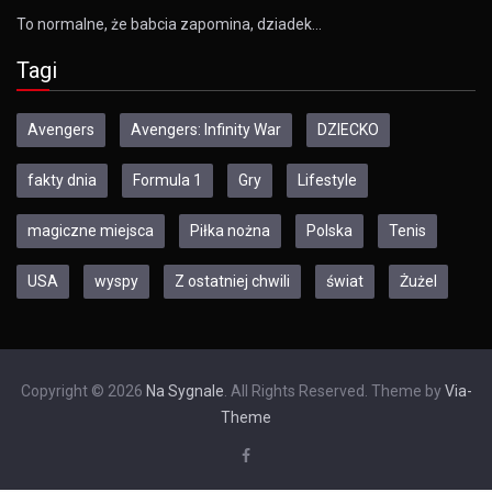
To normalne, że babcia zapomina, dziadek…
Tagi
Avengers
Avengers: Infinity War
DZIECKO
fakty dnia
Formula 1
Gry
Lifestyle
magiczne miejsca
Piłka nożna
Polska
Tenis
USA
wyspy
Z ostatniej chwili
świat
Żużel
Copyright © 2026
Na Sygnale
. All Rights Reserved. Theme by
Via-
Theme