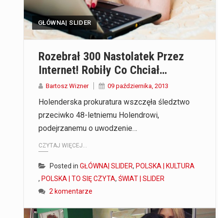
GŁÓWNA| SLIDER
Rozebrał 300 Nastolatek Przez
Internet! Robiły Co Chciał…
Bartosz Wizner
09 października, 2013
Holenderska prokuratura wszczęła śledztwo
przeciwko 48-letniemu Holendrowi,
podejrzanemu o uwodzenie…
CZYTAJ WIĘCEJ...
Posted in
GŁÓWNA| SLIDER
,
POLSKA | KULTURA
,
POLSKA | TO SIĘ CZYTA
,
ŚWIAT | SLIDER
2 komentarze