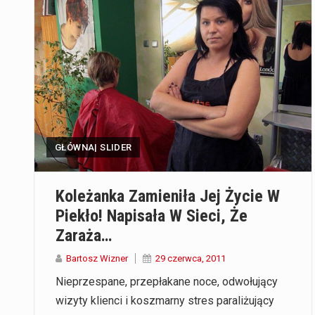
GŁÓWNA| SLIDER
Koleżanka Zamieniła Jej Życie W
Piekło! Napisała W Sieci, Że
Zaraża…
Bartosz Wizner
29 czerwca, 2011
Nieprzespane, przepłakane noce, odwołujący
wizyty klienci i koszmarny stres paraliżujący