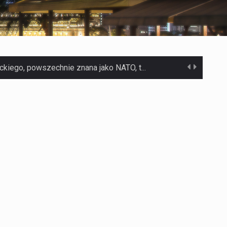
Jaką dynamikę wzrostu PKB przewidują prognozy gospodarcze dla Polski w 2026 roku? Prognozy dotyczące gospodarki Polski na rok 2026 sugerują, że Produkt Krajowy Brutto (PKB)…
Co to jest prognoza pogody na 14 dni? Prognoza pogody na 14 dni to niezwykle cenne narzędzie, które dostarcza szczegółowych informacji o długoterminowych warunkach atmosferycznych…
Co to jest serwis Aktualności Polska dzisiaj? Serwis Aktualności Polska dzisiaj to żywy i nowoczesny portal, który dostarcza najświeższe wieści z kraju i zagranicy. Obejmuje…
Co to jest cyberbezpieczeństwo w sieci? Cyberbezpieczeństwo w Internecie stanowi istotny element ochrony systemów informacyjnych. Jego zasadniczym celem jest zabezpieczenie przed różnorodnymi cyberzagrożeniami oraz ryzykiem,…
Czym były starożytne igrzyska olimpijskie w Grecji? Starożytne igrzyska olimpijskie odgrywały kluczową rolę w dziejach Grecji. Co cztery lata, w pięknej Olimpii, odbywały się te…
Co to jest globalne ocieplenie? Globalne ocieplenie to proces, który trwa od dłuższego czasu i prowadzi do podnoszenia się średnich temperatur zarówno na naszej planecie,…
Co to jest NATO? NATO, czyli Organizacja Traktatu Północnoatlantyckiego, to międzynarodowy sojusz wojskowy, który powstał 4 kwietnia 1949 roku. Jego głównym celem jest zapewnienie wolności…