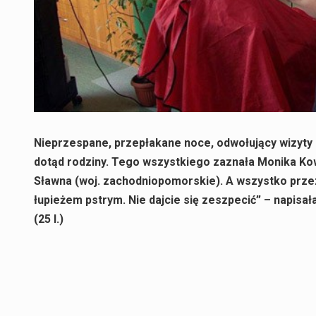
Nieprzespane, przepłakane noce, odwołujący wizyty k
dotąd rodziny. Tego wszystkiego zaznała Monika Kowa
Sławna (woj. zachodniopomorskie). A wszystko przez
łupieżem pstrym. Nie dajcie się zeszpecić” – napis
(25 l.)