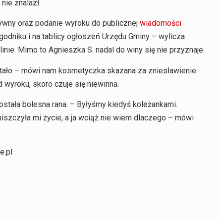
nie znalazł.
ywny oraz podanie wyroku do publicznej
wiadomości
godniku i na tablicy ogłoszeń Urzędu Gminy – wylicza
ie. Mimo to Agnieszka S. nadal do winy się nie przyznaje.
 stało – mówi nam kosmetyczka skazana za zniesławienie.
d wyroku, skoro czuje się niewinna.
ostała bolesna rana. – Byłyśmy kiedyś koleżankami.
iszczyła mi życie, a ja wciąż nie wiem dlaczego – mówi
e.pl