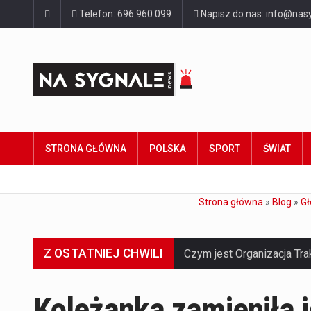
Telefon: 696 960 099
Napisz do nas: info@nasy
STRONA GŁÓWNA
POLSKA
SPORT
ŚWIAT
Strona główna
»
Blog
»
G
Z OSTATNIEJ CHWILI
Koleżanka zamieniła je