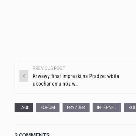
PREVIOUS POST
Post
Krwawy finał imprezki na Pradze: wbiła
navigation
ukochanemu nóż w…
TAGI:
FORUM
FRYZJER
INTERNET
KO
3 COMMENTS