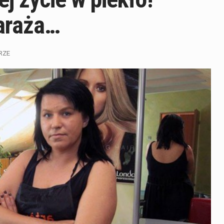
zaraża…
RZE