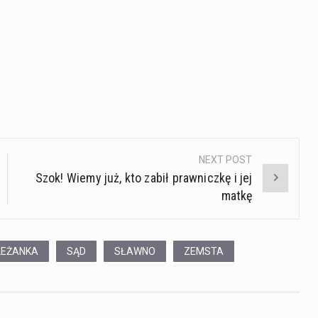
NEXT POST
Szok! Wiemy już, kto zabił prawniczkę i jej
matkę
LEŻANKA
SĄD
SŁAWNO
ZEMSTA