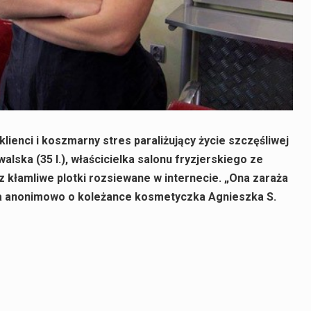
lienci i koszmarny stres paraliżujący życie szczęśliwej
lska (35 l.), właścicielka salonu fryzjerskiego ze
 kłamliwe plotki rozsiewane w internecie. „Ona zaraża
ała anonimowo o koleżance kosmetyczka Agnieszka S.