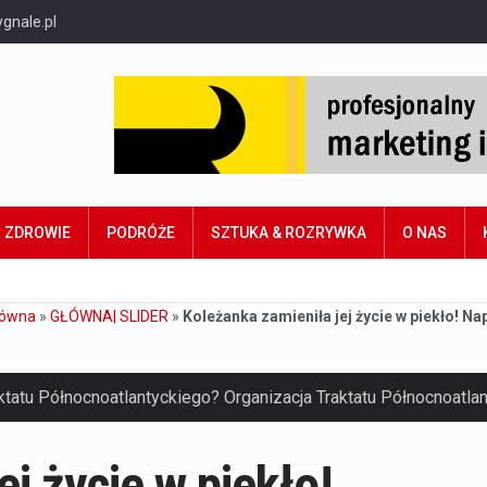
gnale.pl
ZDROWIE
PODRÓŻE
SZTUKA & ROZRYWKA
O NAS
łówna
»
GŁÓWNA| SLIDER
»
Koleżanka zamieniła jej życie w piekło! Nap
j życie w piekło!