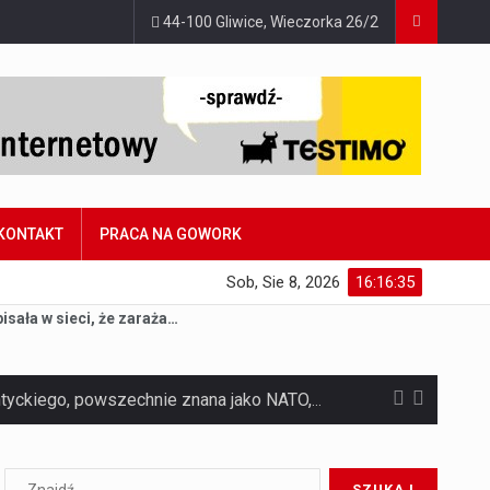
44-100 Gliwice, Wieczorka 26/2
KONTAKT
PRACA NA GOWORK
Sob, Sie 8, 2026
16:16:36
isała w sieci, że zaraża…
Czym jest Organizacja Traktatu Północnoatlantyckiego? Organizacja Traktatu Północnoatlantyckiego, powszechnie znana jako NATO, to międzynarodowy sojusz polityczno-wojskowy, który powstał 4 kwietnia 1949 roku. Został założony przez…
Jaką dynamikę wzrostu PKB przewidują prognozy gospodarcze dla Polski w 2026 roku? Prognozy dotyczące gospodarki Polski na rok 2026 sugerują, że Produkt Krajowy Brutto (PKB)…