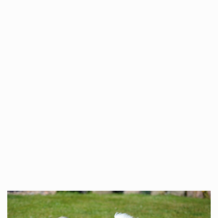
Co to jest NATO? NATO, czyli Organizacja Traktatu Północnoatlantyckiego, to międzynarodowy sojusz wojskowy, który powstał 4 kwietnia 1949 roku. Jego głównym celem jest zapewnienie wolności…
Estetyka i styl: Elegancja vs Minimalizm Główną różnicą, którą widać na pierwszy rzut oka, jest sposób pracy materiału. Rolety rzymskie to produkt typu "2 w 1"…
Co charakteryzuje wojnę na Ukrainie w 2026 roku? W 2026 roku wojna na Ukrainie trwa już pięć lat, a jej przebieg charakteryzuje się intensywnymi działaniami…
Czym jest Organizacja Traktatu Północnoatlantyckiego? Organizacja Traktatu Północnoatlantyckiego, powszechnie znana jako NATO, to międzynarodowy sojusz polityczno-wojskowy, który powstał 4 kwietnia 1949 roku. Został założony przez…