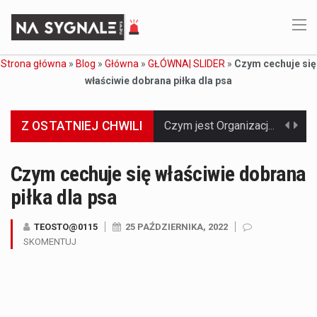
Strona główna
»
Blog
»
Główna
»
GŁÓWNA| SLIDER
»
Czym cechuje się
właściwie dobrana piłka dla psa
Z OSTATNIEJ CHWILI
Jaką dynamikę wzrostu PKB przewidują prognozy gospodarcze dla Polski w 2026 roku? Prognozy dotyczące gospodarki Polski na rok 2026 sugerują, że Produkt Krajowy Brutto (PKB)…
Co to jest prognoza pogody na 14 dni? Prognoza pogody na 14 dni to niezwykle cenne narzędzie, które dostarcza szczegółowych informacji o długoterminowych warunkach atmosferycznych…
Czym cechuje się właściwie dobrana
piłka dla psa
Co to jest serwis Aktualności Polska dzisiaj? Serwis Aktualności Polska dzisiaj to żywy i nowoczesny portal, który dostarcza najświeższe wieści z kraju i zagranicy. Obejmuje…
Co to jest cyberbezpieczeństwo w sieci? Cyberbezpieczeństwo w Internecie stanowi istotny element ochrony systemów informacyjnych. Jego zasadniczym celem jest zabezpieczenie przed różnorodnymi cyberzagrożeniami oraz ryzykiem,…
TEOSTO@0115
25 PAŹDZIERNIKA, 2022
SKOMENTUJ
Czym były starożytne igrzyska olimpijskie w Grecji? Starożytne igrzyska olimpijskie odgrywały kluczową rolę w dziejach Grecji. Co cztery lata, w pięknej Olimpii, odbywały się te…
Co to jest globalne ocieplenie? Globalne ocieplenie to proces, który trwa od dłuższego czasu i prowadzi do podnoszenia się średnich temperatur zarówno na naszej planecie,…