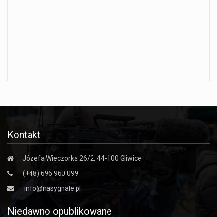
Kontakt
Józefa Wieczorka 26/2, 44-100 Gliwice
(+48) 696 960 099
info@nasygnale.pl
Niedawno opublikowane