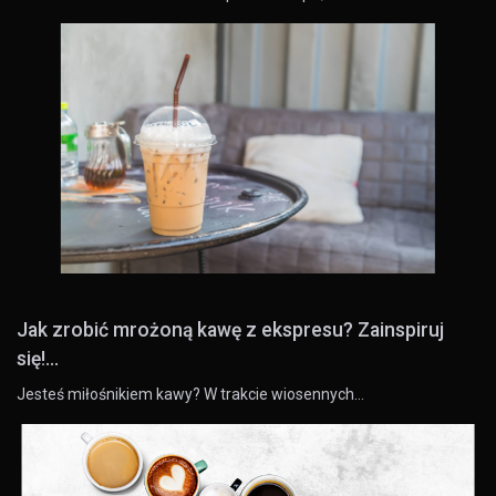
Jak zrobić mrożoną kawę z ekspresu? Zainspiruj
się!...
Jesteś miłośnikiem kawy? W trakcie wiosennych…