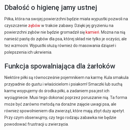
Dbałość o higienę jamy ustnej
Piłka, która na swojej powierzchni będzie miała wypustki pozwoli na
czyszczenie
zębów
w trakcie zabawy. Dzięki jej gryzieniu na
powierzchni zębów nie będzie gromadził się
kamień
. Można na nią
nanieść pastę do zębów dla psa, której skład nie tylko je oczyści, ale
też wzmocni. Wypustki służą również do masowania dziąseł i
polepszenia ich ukrwienia.
Funkcja spowalniająca dla żarłoków
Niektóre piłki są równocześnie pojemnikiem na karmę. Kula smakula
przypadnie do gustu i właścicielom i psiakom! Smaczki lub suchą
karmę wsypujemy do środka piłki, a zadaniem psa jest ich
wyciągniecie. Musi tego dokonać poprzez poruszanie nią. Ta forma
może być zarówno metodą na doraźne zajęcie uwagi psa, ale
również spowolnieniem dla zwierząt, które mają zbyt duży apetyt.
Przy czym obserwujmy, czy tego rodzaju zabawka nie będzie
powodować frustracji u zwierzęcia.