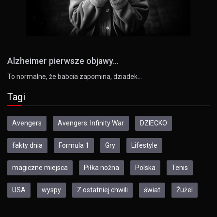
Alzheimer pierwsze objawy...
To normalne, że babcia zapomina, dziadek…
Tagi
Avengers
Avengers: Infinity War
DZIECKO
fakty dnia
Formula 1
Gry
Lifestyle
magiczne miejsca
Piłka nożna
Polska
Tenis
USA
wyspy
Z ostatniej chwili
świat
Żużel