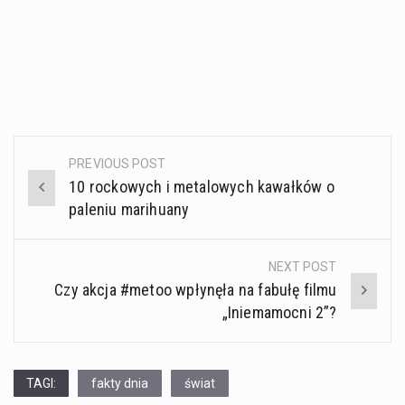
PREVIOUS POST
Post
10 rockowych i metalowych kawałków o
navigation
paleniu marihuany
NEXT POST
Czy akcja #metoo wpłynęła na fabułę filmu
„Iniemamocni 2”?
TAGI:
fakty dnia
świat