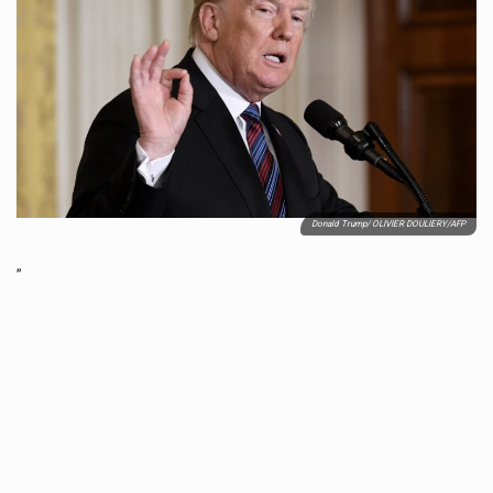
Co charakteryzuje wojnę na Ukrainie w 2026 roku? W 2026 roku wojna na Ukrainie trwa już pięć lat, a jej przebieg charakteryzuje się intensywnymi działaniami…
Czym jest Organizacja Traktatu Północnoatlantyckiego? Organizacja Traktatu Północnoatlantyckiego, powszechnie znana jako NATO, to międzynarodowy sojusz polityczno-wojskowy, który powstał 4 kwietnia 1949 roku. Został założony przez…
Jaką dynamikę wzrostu PKB przewidują prognozy gospodarcze dla Polski w 2026 roku? Prognozy dotyczące gospodarki Polski na rok 2026 sugerują, że Produkt Krajowy Brutto (PKB)…
Co to jest prognoza pogody na 14 dni? Prognoza pogody na 14 dni to niezwykle cenne narzędzie, które dostarcza szczegółowych informacji o długoterminowych warunkach atmosferycznych…
Donald Trump/ OLIVIER DOULIERY/AFP
”