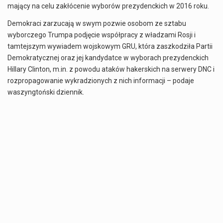
mający na celu zakłócenie wyborów prezydenckich w 2016 roku.
Demokraci zarzucają w swym pozwie osobom ze sztabu
wyborczego Trumpa podjęcie współpracy z władzami Rosji i
tamtejszym wywiadem wojskowym GRU, która zaszkodziła Partii
Demokratycznej oraz jej kandydatce w wyborach prezydenckich
Hillary Clinton, m.in. z powodu ataków hakerskich na serwery DNC i
rozpropagowanie wykradzionych z nich informacji – podaje
waszyngtoński dziennik.