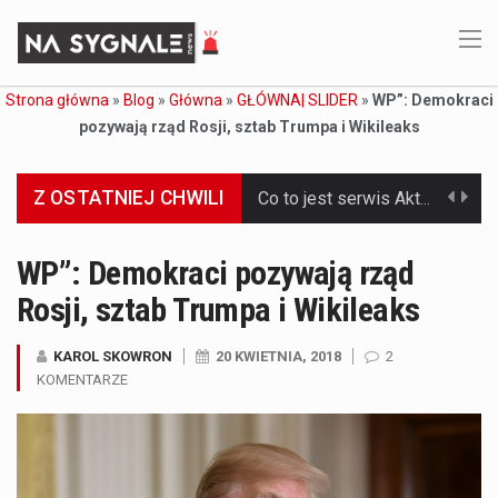
Strona główna
»
Blog
»
Główna
»
GŁÓWNA| SLIDER
»
WP”: Demokraci
pozywają rząd Rosji, sztab Trumpa i Wikileaks
Z OSTATNIEJ CHWILI
Co to jest serwis Aktualności Polska dzisiaj? Serwis Aktualności Polska dzisiaj to żywy i nowoczesny portal, który dostarcza najświeższe wieści z kraju i zagranicy. Obejmuje…
Co to jest cyberbezpieczeństwo w sieci? Cyberbezpieczeństwo w Internecie stanowi istotny element ochrony systemów informacyjnych. Jego zasadniczym celem jest zabezpieczenie przed różnorodnymi cyberzagrożeniami oraz ryzykiem,…
WP”: Demokraci pozywają rząd
Rosji, sztab Trumpa i Wikileaks
Czym były starożytne igrzyska olimpijskie w Grecji? Starożytne igrzyska olimpijskie odgrywały kluczową rolę w dziejach Grecji. Co cztery lata, w pięknej Olimpii, odbywały się te…
Co to jest globalne ocieplenie? Globalne ocieplenie to proces, który trwa od dłuższego czasu i prowadzi do podnoszenia się średnich temperatur zarówno na naszej planecie,…
KAROL SKOWRON
20 KWIETNIA, 2018
2
KOMENTARZE
Co to jest NATO? NATO, czyli Organizacja Traktatu Północnoatlantyckiego, to międzynarodowy sojusz wojskowy, który powstał 4 kwietnia 1949 roku. Jego głównym celem jest zapewnienie wolności…
Estetyka i styl: Elegancja vs Minimalizm Główną różnicą, którą widać na pierwszy rzut oka, jest sposób pracy materiału. Rolety rzymskie to produkt typu "2 w 1"…