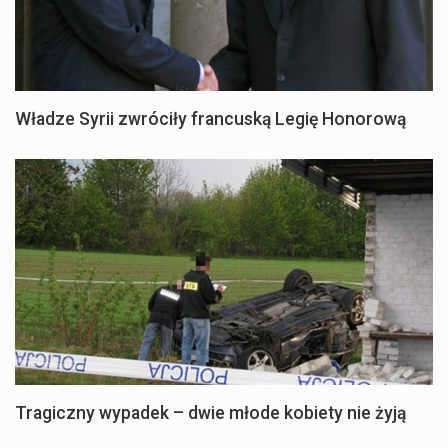
Władze Syrii zwróciły francuską Legię Honorową
Tragiczny wypadek – dwie młode kobiety nie żyją