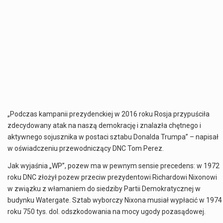
„Podczas kampanii prezydenckiej w 2016 roku Rosja przypuściła
zdecydowany atak na naszą demokrację i znalazła chętnego i
aktywnego sojusznika w postaci sztabu Donalda Trumpa” – napisał
w oświadczeniu przewodniczący DNC Tom Perez.
Jak wyjaśnia „WP”, pozew ma w pewnym sensie precedens: w 1972
roku DNC złożył pozew przeciw prezydentowi Richardowi Nixonowi
w związku z włamaniem do siedziby Partii Demokratycznej w
budynku Watergate. Sztab wyborczy Nixona musiał wypłacić w 1974
roku 750 tys. dol. odszkodowania na mocy ugody pozasądowej.