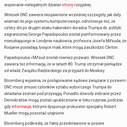
wspieranie nielegalnych działań
strony
rosyjskiej.
Wniosek DNC zawiera nieujawnione wcześniej szczegóły, jak daty
włamań do jego systemu komputerowego; odnotowuje też, że
cztery dni po drugim ataku hakerskim doradca Trumpa ds. polityki
zagranicznej George Papadopoulos został poinformowany przez
mieszkającego w Londynie naukowca, profesora Josefa Mifsuda, że
Rosjanie posiadają tysiące maili, które mogą zaszkodzić Clinton.
Papadopoulos i Mifsud zostali również pozwani. Wniosek DNC
zawiera też informację, że w latach 80. Trump otrzymał pieniądze
od władz Związku Radzieckiego za przyjazd do Moskwy.
Bloomberg wyjaśnia, że postępowanie sądowe związane z pozwem
DNC może zmusić członków sztabu wyborczego Trumpa do
składania zeznań pod przysięgą. Ponadto dowody zebrane przez
Demokratów mogą zostać upublicznione w toku rozpraw, podczas
gdy
informacje
, którymi dysponuje prokurator specjalny Robert
Mueller mogą pozostać utajnione.
Bloomberg podkreśla, że fakty przedstawione w pozwie