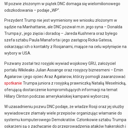
W pozwie złożonym w piątek DNC domaga się wielomilionowego
odszkodowania – podaje „WP”.
Prezydent Trump nie jest wymieniony we wniosku złożonym w
sądzie na Manhattanie, ale DNC pozwał m.in. jego syna – Donalda
Trumpa jr., jego zięcia i doradcę – Jareda Kushnera oraz byłego
szefa sztabu Paula Manaforta i jego zastępcę Ricka Gatesa,
oskarżając ich o kontakty z Rosjanami, mające na celu wpłynięcie na
wybory w USA.
Pozwany został też rosyjski wywiad wojskowy GRU, założyciel
portalu Wikileaks Julian Assange oraz rosyjscy biznesmeni – Emin
Agałarow i jego ojciec Araz Agałarow, którzy pomogli zaaranżować
spotkanie
Trumpa juniora z rosyjską prawniczką Natalią Weselnicką,
oferującą dostarczenie kompromitujących informacji na temat
Hillary Clinton podczas amerykańskiej kampanii wyborczej.
W uzasadnieniu pozwu DNC podaje, że władze Rosji oraz jej służby
wywiadowcze złamały wiele przepisów organizując włamanie do
systemu komputerowego Demokratów. Członkowie sztabu Trumpa
oskarżeni są o zachęcanie do przeprowadzenia ataków hakerskich i