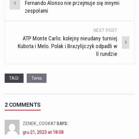
Fernando Alonso nie przejmuje się innymi
navigation
zespołami
NEXT POST
ATP Monte Carlo: kolejny nieudany turniej
Kubota i Melo. Polak i Brazylijczyk odpadli w
II rundzie
TAGI:
Tenis
2 COMMENTS
ZENEK_COOK87
SAYS:
gru 21, 2023 at 18:08