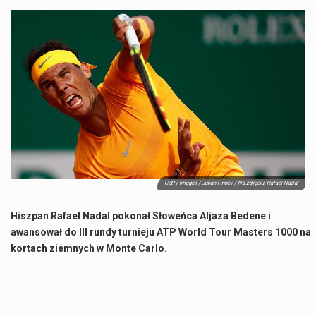
Co charakteryzuje wojnę na Ukrainie w 2026 roku? W 2026 roku wojna na Ukrainie trwa już pięć lat, a jej przebieg charakteryzuje się intensywnymi działaniami…
Czym jest Organizacja Traktatu Północnoatlantyckiego? Organizacja Traktatu Północnoatlantyckiego, powszechnie znana jako NATO, to międzynarodowy sojusz polityczno-wojskowy, który powstał 4 kwietnia 1949 roku. Został założony przez…
Jaką dynamikę wzrostu PKB przewidują prognozy gospodarcze dla Polski w 2026 roku? Prognozy dotyczące gospodarki Polski na rok 2026 sugerują, że Produkt Krajowy Brutto (PKB)…
Co to jest prognoza pogody na 14 dni? Prognoza pogody na 14 dni to niezwykle cenne narzędzie, które dostarcza szczegółowych informacji o długoterminowych warunkach atmosferycznych…
Getty Images / Julian Finney / Na zdjęciu: Rafael Nadal
Hiszpan Rafael Nadal pokonał Słoweńca Aljaza Bedene i
awansował do III rundy turnieju ATP World Tour Masters 1000 na
kortach ziemnych w Monte Carlo.