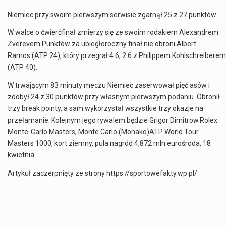
Niemiec przy swoim pierwszym serwisie zgarnął 25 z 27 punktów.
W walce o ćwierćfinał zmierzy się ze swoim rodakiem Alexandrem
Zverevem.Punktów za ubiegłoroczny finał nie obroni Albert
Ramos (ATP 24), który przegrał 4:6, 2:6 z Philippem Kohlschreiberem
(ATP 40).
W trwającym 83 minuty meczu Niemiec zaserwował pięć asów i
zdobył 24 z 30 punktów przy własnym pierwszym podaniu. Obronił
trzy break pointy, a sam wykorzystał wszystkie trzy okazje na
przełamanie. Kolejnym jego rywalem będzie Grigor Dimitrow.Rolex
Monte-Carlo Masters, Monte Carlo (Monako)ATP World Tour
Masters 1000, kort ziemny, pula nagród 4,872 mln eurośroda, 18
kwietnia
Artykuł zaczerpnięty ze strony https://sportowefakty.wp.pl/