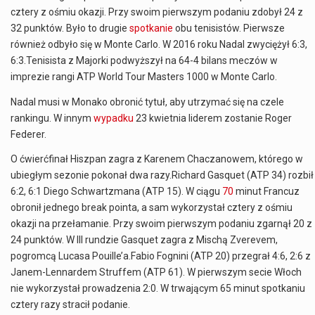
cztery z ośmiu okazji. Przy swoim pierwszym podaniu zdobył 24 z
32 punktów. Było to drugie
spotkanie
obu tenisistów. Pierwsze
również odbyło się w Monte Carlo. W 2016 roku Nadal zwyciężył 6:3,
6:3.Tenisista z Majorki podwyższył na 64-4 bilans meczów w
imprezie rangi ATP World Tour Masters 1000 w Monte Carlo.
Nadal musi w Monako obronić tytuł, aby utrzymać się na czele
rankingu. W innym
wypadku
23 kwietnia liderem zostanie Roger
Federer.
O ćwierćfinał Hiszpan zagra z Karenem Chaczanowem, którego w
ubiegłym sezonie pokonał dwa razy.Richard Gasquet (ATP 34) rozbił
6:2, 6:1 Diego Schwartzmana (ATP 15). W ciągu
70
minut Francuz
obronił jednego break pointa, a sam wykorzystał cztery z ośmiu
okazji na przełamanie. Przy swoim pierwszym podaniu zgarnął 20 z
24 punktów. W III rundzie Gasquet zagra z Mischą Zverevem,
pogromcą Lucasa Pouille’a.Fabio Fognini (ATP 20) przegrał 4:6, 2:6 z
Janem-Lennardem Struffem (ATP 61). W pierwszym secie Włoch
nie wykorzystał prowadzenia 2:0. W trwającym 65 minut spotkaniu
cztery razy stracił podanie.