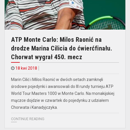
ATP Monte Carlo: Milos Raonić na
drodze Marina Cilicia do ćwierćfinału.
Chorwat wygrał 450. mecz
18 kwi 2018
Marin Cilić i Milos Raonić w dwóch setach zamknęli
środowe pojedynki i awansowali do III rundy turnieju ATP
World Tour Masters 1000 w Monte Carlo. Na monakijskiej
mączce dojdzie w czwartek do pojedynku z udziałem
Chorwata i Kanadyjczyka.
CONTINUE READING