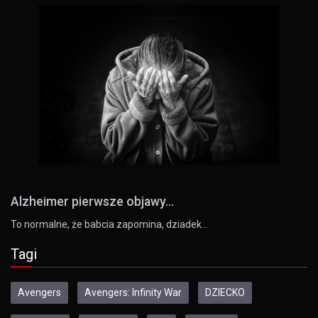
Alzheimer pierwsze objawy...
To normalne, że babcia zapomina, dziadek…
Tagi
Avengers
Avengers: Infinity War
DZIECKO