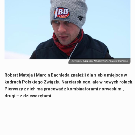
Co charakteryzuje wojnę na Ukrainie w 2026 roku? W 2026 roku wojna na Ukrainie trwa już pięć lat, a jej przebieg charakteryzuje się intensywnymi działaniami…
Czym jest Organizacja Traktatu Północnoatlantyckiego? Organizacja Traktatu Północnoatlantyckiego, powszechnie znana jako NATO, to międzynarodowy sojusz polityczno-wojskowy, który powstał 4 kwietnia 1949 roku. Został założony przez…
Jaką dynamikę wzrostu PKB przewidują prognozy gospodarcze dla Polski w 2026 roku? Prognozy dotyczące gospodarki Polski na rok 2026 sugerują, że Produkt Krajowy Brutto (PKB)…
Co to jest prognoza pogody na 14 dni? Prognoza pogody na 14 dni to niezwykle cenne narzędzie, które dostarcza szczegółowych informacji o długoterminowych warunkach atmosferycznych…
Newspix / TADEUSZ MIECZYNSKI / Marcin Bachleda
Robert Mateja i Marcin Bachleda znaleźli dla siebie miejsce w
kadrach Polskiego Związku Narciarskiego, ale w nowych rolach.
Pierwszy z nich ma pracować z kombinatorami norweskimi,
drugi – z dziewczętami.