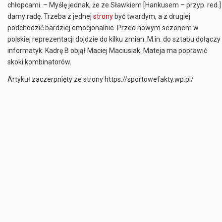
chłopcami. – Myślę jednak, że ze Sławkiem [Hankusem – przyp. red.]
damy radę. Trzeba z jednej
strony
być twardym, a z drugiej
podchodzić bardziej emocjonalnie. Przed nowym sezonem w
polskiej reprezentacji dojdzie do kilku zmian. M.in. do sztabu dołączy
informatyk. Kadrę B objął Maciej Maciusiak. Mateja ma poprawić
skoki kombinatorów.
Artykuł zaczerpnięty ze strony https://sportowefakty.wp.pl/