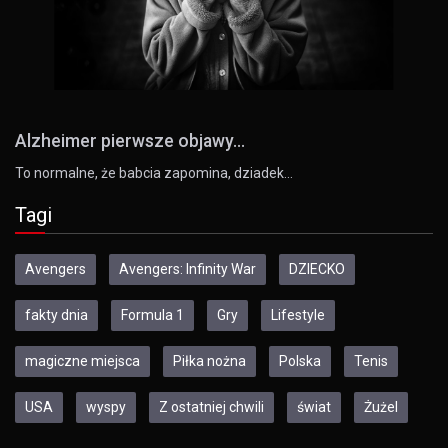
Alzheimer pierwsze objawy...
To normalne, że babcia zapomina, dziadek…
Tagi
Avengers
Avengers: Infinity War
DZIECKO
fakty dnia
Formula 1
Gry
Lifestyle
magiczne miejsca
Piłka nożna
Polska
Tenis
USA
wyspy
Z ostatniej chwili
świat
Żużel