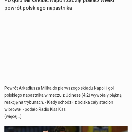
Po golu Milika kibic Napoli zaczął płakać! Wielki
powrót polskiego napastnika
Powrót Arkadiusza Milika do pierwszego składu Napoli i gol
polskiego napastnika w meczu z Udinese (4:2) wywołały piękną
reakcję na trybunach. - Kiedy schodził z boiska cały stadion
wibrował - podało Radio Kiss Kiss.
(więcej…)