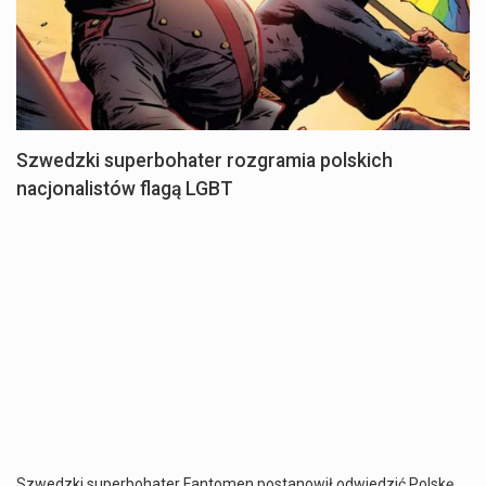
Szwedzki superbohater rozgramia polskich
nacjonalistów flagą LGBT
Szwedzki superbohater Fantomen postanowił odwiedzić Polskę,