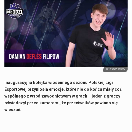
Co to jest NATO? NATO, czyli Organizacja Traktatu Północnoatlantyckiego, to międzynarodowy sojusz wojskowy, który powstał 4 kwietnia 1949 roku. Jego głównym celem jest zapewnienie wolności…
Estetyka i styl: Elegancja vs Minimalizm Główną różnicą, którą widać na pierwszy rzut oka, jest sposób pracy materiału. Rolety rzymskie to produkt typu "2 w 1"…
Co charakteryzuje wojnę na Ukrainie w 2026 roku? W 2026 roku wojna na Ukrainie trwa już pięć lat, a jej przebieg charakteryzuje się intensywnymi działaniami…
Czym jest Organizacja Traktatu Północnoatlantyckiego? Organizacja Traktatu Północnoatlantyckiego, powszechnie znana jako NATO, to międzynarodowy sojusz polityczno-wojskowy, który powstał 4 kwietnia 1949 roku. Został założony przez…
foto: zrzut ekranu
Inauguracyjna kolejka wiosennego sezonu Polskiej Ligi
Esportowej przyniosła emocje, które nie do końca miały coś
wspólnego z współzawodnictwem w grach – jeden z graczy
oświadczył przed kamerami, że przeciwników powinno się
wieszać.