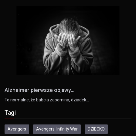
Alzheimer pierwsze objawy...
To normalne, że babcia zapomina, dziadek…
Tagi
Avengers
Avengers: Infinity War
DZIECKO