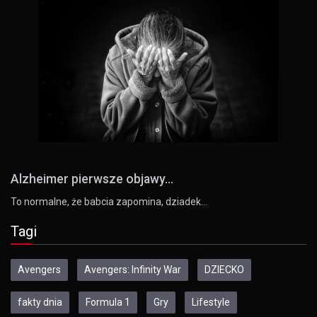
Alzheimer pierwsze objawy...
To normalne, że babcia zapomina, dziadek…
Tagi
Avengers
Avengers: Infinity War
DZIECKO
fakty dnia
Formula 1
Gry
Lifestyle