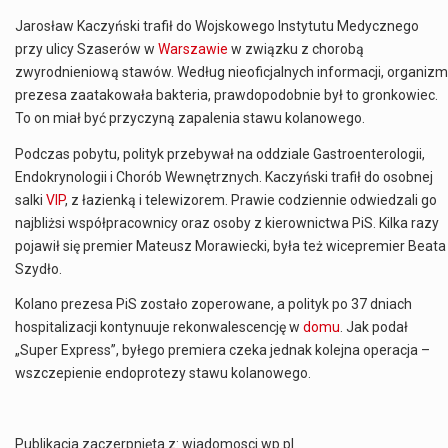
Jarosław Kaczyński trafił do Wojskowego Instytutu Medycznego
przy ulicy Szaserów w
Warszawie
w związku z chorobą
zwyrodnieniową stawów. Według nieoficjalnych informacji, organizm
prezesa zaatakowała bakteria, prawdopodobnie był to gronkowiec.
To on miał być przyczyną zapalenia stawu kolanowego.
Podczas pobytu, polityk przebywał na oddziale Gastroenterologii,
Endokrynologii i Chorób Wewnętrznych. Kaczyński trafił do osobnej
salki
VIP
, z łazienką i telewizorem. Prawie codziennie odwiedzali go
najbliżsi współpracownicy oraz osoby z kierownictwa PiS. Kilka razy
pojawił się premier Mateusz Morawiecki, była też wicepremier Beata
Szydło.
Kolano prezesa PiS zostało zoperowane, a polityk po 37 dniach
hospitalizacji kontynuuje rekonwalescencję w
domu
. Jak podał
„Super Express”, byłego premiera czeka jednak kolejna operacja –
wszczepienie endoprotezy stawu kolanowego.
Publikacja zaczerpnięta z: wiadomosci.wp.pl