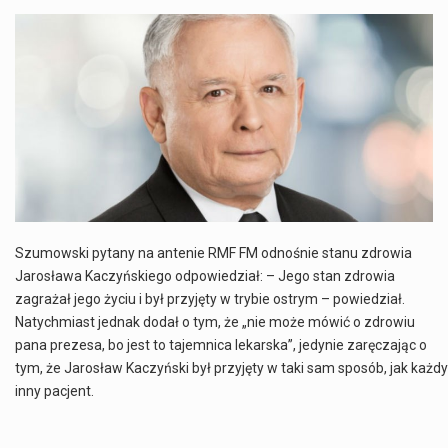
Co to jest NATO? NATO, czyli Organizacja Traktatu Północnoatlantyckiego, to międzynarodowy sojusz wojskowy, który powstał 4 kwietnia 1949 roku. Jego głównym celem jest zapewnienie wolności…
Estetyka i styl: Elegancja vs Minimalizm Główną różnicą, którą widać na pierwszy rzut oka, jest sposób pracy materiału. Rolety rzymskie to produkt typu "2 w 1"…
Co charakteryzuje wojnę na Ukrainie w 2026 roku? W 2026 roku wojna na Ukrainie trwa już pięć lat, a jej przebieg charakteryzuje się intensywnymi działaniami…
Czym jest Organizacja Traktatu Północnoatlantyckiego? Organizacja Traktatu Północnoatlantyckiego, powszechnie znana jako NATO, to międzynarodowy sojusz polityczno-wojskowy, który powstał 4 kwietnia 1949 roku. Został założony przez…
Szumowski pytany na antenie RMF FM odnośnie stanu zdrowia
Jarosława Kaczyńskiego odpowiedział: – Jego stan zdrowia
zagrażał jego życiu i był przyjęty w trybie ostrym – powiedział.
Natychmiast jednak dodał o tym, że „nie może mówić o zdrowiu
pana prezesa, bo jest to tajemnica lekarska”, jedynie zaręczając o
tym, że Jarosław Kaczyński był przyjęty w taki sam sposób, jak każdy
inny pacjent.