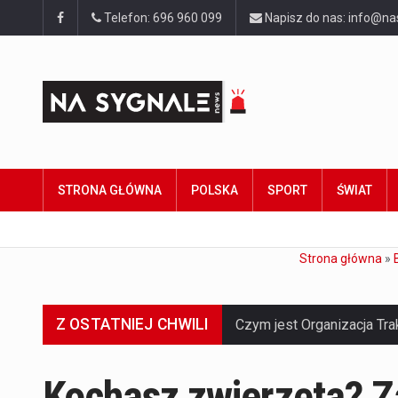
Telefon: 696 960 099
Napisz do nas: info@na
STRONA GŁÓWNA
POLSKA
SPORT
ŚWIAT
Strona główna
»
Z OSTATNIEJ CHWILI
Kochasz zwierzęta? Za