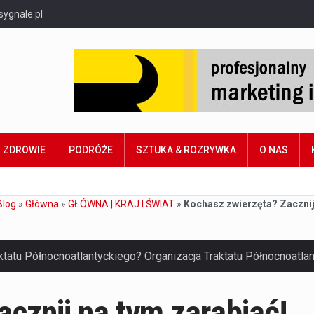
sygnale.pl
ZDROWIE
PODRÓŻE
SZTUKA & ROZRYWKA
O NAS
Blog
»
Główna
»
GŁÓWNA | KRAJ I ŚWIAT
»
Kochasz zwierzęta? Zacznij
cznij na tym zarabiać!