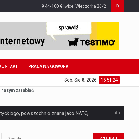
44-100 Gliwice, Wieczorka 26/2
KONTAKT
PRACA NA GOWORK
Sob, Sie 8, 2026
15:51:26
 na tym zarabiać!
Czym jest Organizacja Traktatu Północnoatlantyckiego? Organizacja Traktatu Północnoatlantyckiego, powszechnie znana jako NATO, to międzynarodowy sojusz polityczno-wojskowy, który powstał 4 kwietnia 1949 roku. Został założony przez…
Jaką dynamikę wzrostu PKB przewidują prognozy gospodarcze dla Polski w 2026 roku? Prognozy dotyczące gospodarki Polski na rok 2026 sugerują, że Produkt Krajowy Brutto (PKB)…
Co to jest prognoza pogody na 14 dni? Prognoza pogody na 14 dni to niezwykle cenne narzędzie, które dostarcza szczegółowych informacji o długoterminowych warunkach atmosferycznych…