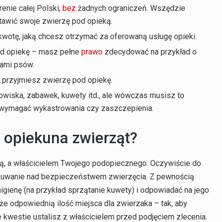
enie całej Polski,
bez
żadnych ograniczeń. Wszędzie
stawić swoje zwierzę pod opieką.
kwotę, jaką chcesz otrzymać za oferowaną usługę opieki.
pod opiekę – masz pełne
prawo
zdecydować na przykład o
sami psów.
o przyjmiesz zwierzę pod opiekę.
gowiska, zabawek, kuwety itd., ale wówczas musisz to
wymagać wykastrowania czy zaszczepienia.
 opiekuna zwierząt?
ą, a właścicielem Twojego podopiecznego. Oczywiście do
uwanie nad bezpieczeństwem zwierzęcia. Z pewnością
higienę (na przykład sprzątanie kuwety) i odpowiadać na jego
że odpowiednią ilość miejsca dla zwierzaka – tak, aby
 kwestie ustalisz z właścicielem przed podjęciem zlecenia.