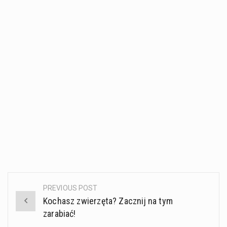
PREVIOUS POST
Post
Kochasz zwierzęta? Zacznij na tym
navigation
zarabiać!