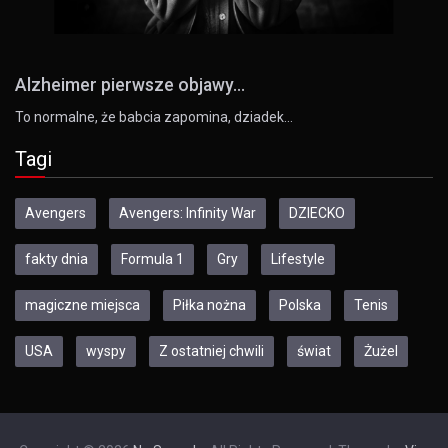
Alzheimer pierwsze objawy...
To normalne, że babcia zapomina, dziadek…
Tagi
Avengers
Avengers: Infinity War
DZIECKO
fakty dnia
Formula 1
Gry
Lifestyle
magiczne miejsca
Piłka nożna
Polska
Tenis
USA
wyspy
Z ostatniej chwili
świat
Żużel