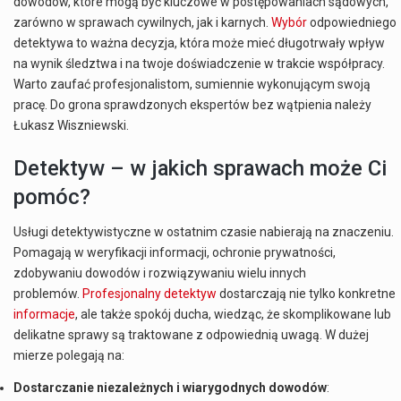
dowodów, które mogą być kluczowe w postępowaniach sądowych,
zarówno w sprawach cywilnych, jak i karnych.
Wybór
odpowiedniego
detektywa to ważna decyzja, która może mieć długotrwały wpływ
na wynik śledztwa i na twoje doświadczenie w trakcie współpracy.
Warto zaufać profesjonalistom, sumiennie wykonującym swoją
pracę. Do grona sprawdzonych ekspertów bez wątpienia należy
Łukasz Wiszniewski.
Detektyw – w jakich sprawach może Ci
pomóc?
Usługi detektywistyczne w ostatnim czasie nabierają na znaczeniu.
Pomagają w weryfikacji informacji, ochronie prywatności,
zdobywaniu dowodów i rozwiązywaniu wielu innych
problemów.
Profesjonalny detektyw
dostarczają nie tylko konkretne
informacje
, ale także spokój ducha, wiedząc, że skomplikowane lub
delikatne sprawy są traktowane z odpowiednią uwagą. W dużej
mierze polegają na:
Dostarczanie niezależnych i wiarygodnych dowodów
: