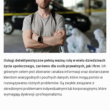
Co to jest NATO? NATO, czyli Organizacja Traktatu Północnoatlantyckiego, to międzynarodowy sojusz wojskowy, który powstał 4 kwietnia 1949 roku. Jego głównym celem jest zapewnienie wolności…
Estetyka i styl: Elegancja vs Minimalizm Główną różnicą, którą widać na pierwszy rzut oka, jest sposób pracy materiału. Rolety rzymskie to produkt typu "2 w 1"…
Co charakteryzuje wojnę na Ukrainie w 2026 roku? W 2026 roku wojna na Ukrainie trwa już pięć lat, a jej przebieg charakteryzuje się intensywnymi działaniami…
Czym jest Organizacja Traktatu Północnoatlantyckiego? Organizacja Traktatu Północnoatlantyckiego, powszechnie znana jako NATO, to międzynarodowy sojusz polityczno-wojskowy, który powstał 4 kwietnia 1949 roku. Został założony przez…
Usługi detektywistyczne pełnią ważną rolę w wielu dziedzinach
życia społecznego, zarówno dla osób prywatnych, jak i firm.
Ich
głównym celem jest zbieranie i analiza informacji oraz dostarczanie
klientom wiarygodnych i poufnych danych, które mogą pomóc w
rozwiązywaniu różnych problemów. Są zwykle związane z
określonymi problemami indywidualnymi lub korporacyjnymi, które
wymagają dyskrecji i profesjonalizmu.