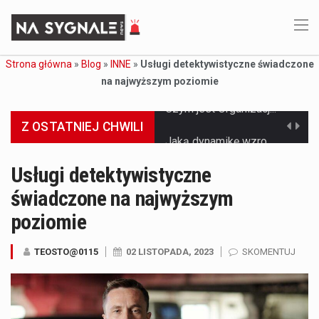
Strona główna
»
Blog
»
INNE
»
Usługi detektywistyczne świadczone
na najwyższym poziomie
Z OSTATNIEJ CHWILI
Jaką dynamikę wzrostu PKB przewidują prognozy gospodarcze dla Polski w 2026 roku? Prognozy dotyczące gospodarki Polski na rok 2026 sugerują, że Produkt Krajowy Brutto (PKB)…
Co to jest prognoza pogody na 14 dni? Prognoza pogody na 14 dni to niezwykle cenne narzędzie, które dostarcza szczegółowych informacji o długoterminowych warunkach atmosferycznych…
Usługi detektywistyczne
świadczone na najwyższym
Co to jest serwis Aktualności Polska dzisiaj? Serwis Aktualności Polska dzisiaj to żywy i nowoczesny portal, który dostarcza najświeższe wieści z kraju i zagranicy. Obejmuje…
poziomie
Co to jest cyberbezpieczeństwo w sieci? Cyberbezpieczeństwo w Internecie stanowi istotny element ochrony systemów informacyjnych. Jego zasadniczym celem jest zabezpieczenie przed różnorodnymi cyberzagrożeniami oraz ryzykiem,…
TEOSTO@0115
02 LISTOPADA, 2023
SKOMENTUJ
Czym były starożytne igrzyska olimpijskie w Grecji? Starożytne igrzyska olimpijskie odgrywały kluczową rolę w dziejach Grecji. Co cztery lata, w pięknej Olimpii, odbywały się te…
Co to jest globalne ocieplenie? Globalne ocieplenie to proces, który trwa od dłuższego czasu i prowadzi do podnoszenia się średnich temperatur zarówno na naszej planecie,…