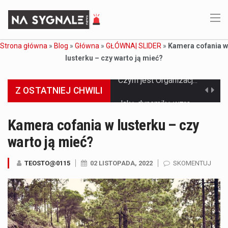
Strona główna
»
Blog
»
Główna
»
GŁÓWNA| SLIDER
»
Kamera cofania w
lusterku – czy warto ją mieć?
Z OSTATNIEJ CHWILI
Jaką dynamikę wzrostu PKB przewidują prognozy gospodarcze dla Polski w 2026 roku? Prognozy dotyczące gospodarki Polski na rok 2026 sugerują, że Produkt Krajowy Brutto (PKB)…
Co to jest prognoza pogody na 14 dni? Prognoza pogody na 14 dni to niezwykle cenne narzędzie, które dostarcza szczegółowych informacji o długoterminowych warunkach atmosferycznych…
Kamera cofania w lusterku – czy
warto ją mieć?
Co to jest serwis Aktualności Polska dzisiaj? Serwis Aktualności Polska dzisiaj to żywy i nowoczesny portal, który dostarcza najświeższe wieści z kraju i zagranicy. Obejmuje…
Co to jest cyberbezpieczeństwo w sieci? Cyberbezpieczeństwo w Internecie stanowi istotny element ochrony systemów informacyjnych. Jego zasadniczym celem jest zabezpieczenie przed różnorodnymi cyberzagrożeniami oraz ryzykiem,…
TEOSTO@0115
02 LISTOPADA, 2022
SKOMENTUJ
Czym były starożytne igrzyska olimpijskie w Grecji? Starożytne igrzyska olimpijskie odgrywały kluczową rolę w dziejach Grecji. Co cztery lata, w pięknej Olimpii, odbywały się te…
Co to jest globalne ocieplenie? Globalne ocieplenie to proces, który trwa od dłuższego czasu i prowadzi do podnoszenia się średnich temperatur zarówno na naszej planecie,…