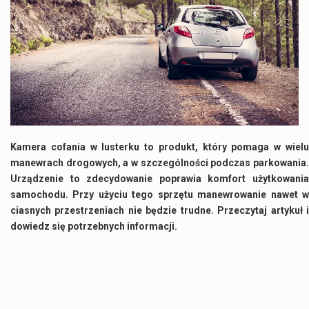
Co to jest NATO? NATO, czyli Organizacja Traktatu Północnoatlantyckiego, to międzynarodowy sojusz wojskowy, który powstał 4 kwietnia 1949 roku. Jego głównym celem jest zapewnienie wolności…
Estetyka i styl: Elegancja vs Minimalizm Główną różnicą, którą widać na pierwszy rzut oka, jest sposób pracy materiału. Rolety rzymskie to produkt typu "2 w 1"…
Co charakteryzuje wojnę na Ukrainie w 2026 roku? W 2026 roku wojna na Ukrainie trwa już pięć lat, a jej przebieg charakteryzuje się intensywnymi działaniami…
Czym jest Organizacja Traktatu Północnoatlantyckiego? Organizacja Traktatu Północnoatlantyckiego, powszechnie znana jako NATO, to międzynarodowy sojusz polityczno-wojskowy, który powstał 4 kwietnia 1949 roku. Został założony przez…
Kamera cofania w lusterku to produkt, który pomaga w wielu
manewrach drogowych, a w szczególności podczas parkowania.
Urządzenie to zdecydowanie poprawia komfort użytkowania
samochodu. Przy użyciu tego sprzętu manewrowanie nawet w
ciasnych przestrzeniach nie będzie trudne. Przeczytaj artykuł i
dowiedz się potrzebnych informacji.