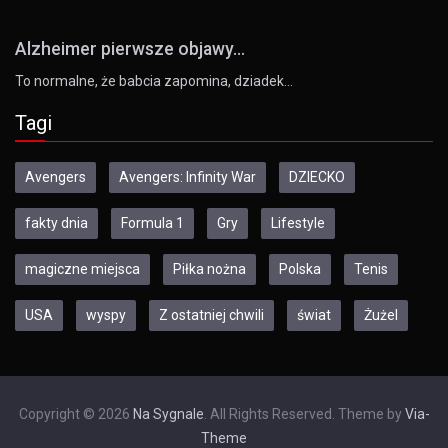
Alzheimer pierwsze objawy...
To normalne, że babcia zapomina, dziadek…
Tagi
Avengers
Avengers: Infinity War
DZIECKO
fakty dnia
Formula 1
Gry
Lifestyle
magiczne miejsca
Piłka nożna
Polska
Tenis
USA
wyspy
Z ostatniej chwili
świat
Żużel
Copyright © 2026
Na Sygnale
. All Rights Reserved. Theme by
Via-
Theme