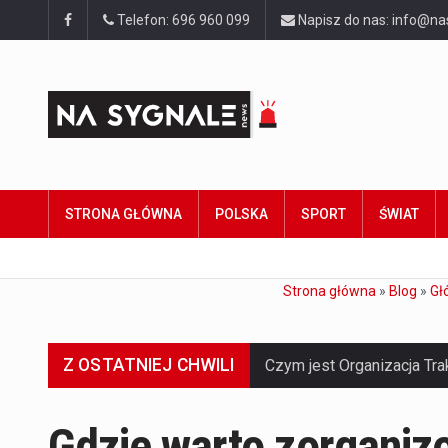
Telefon: 696 960 099
Napisz do nas: info@na
STRONA GŁÓWNA
POLSKA
SPORT
ŚWIAT
Strona główna
»
Blog
»
Gł
Z OSTATNIEJ CHWILI
Gdzie warto zorganiz