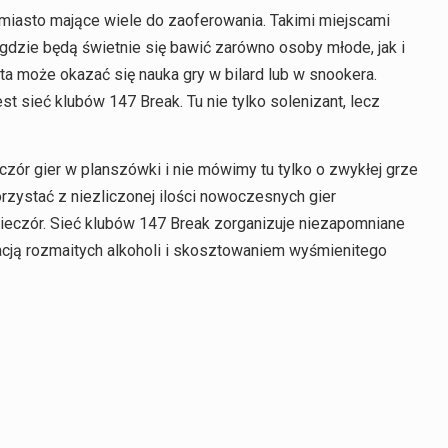
miasto mające wiele do zaoferowania. Takimi miejscami
 gdzie będą świetnie się bawić zarówno osoby młode, jak i
a może okazać się nauka gry w bilard lub w snookera.
est sieć klubów 147 Break. Tu nie tylko solenizant, lecz
ór gier w planszówki i nie mówimy tu tylko o zwykłej grze
orzystać z niezliczonej ilości nowoczesnych gier
eczór. Sieć klubów 147 Break zorganizuje niezapomniane
cją rozmaitych alkoholi i skosztowaniem wyśmienitego