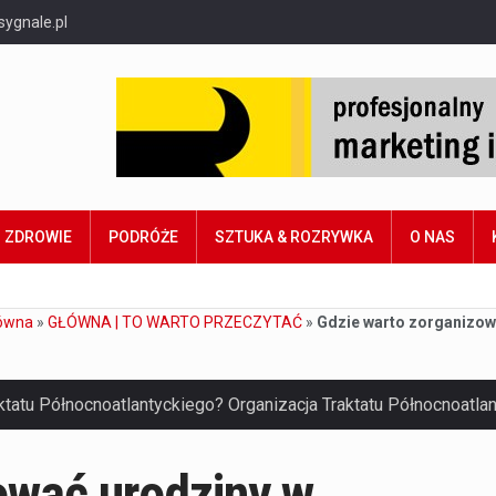
sygnale.pl
ZDROWIE
PODRÓŻE
SZTUKA & ROZRYWKA
O NAS
ówna
»
GŁÓWNA | TO WARTO PRZECZYTAĆ
»
Gdzie warto zorganizow
ować urodziny w