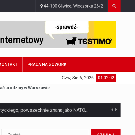
44-100 Gliwice, Wieczorka 26/2
KONTAKT
PRACA NA GOWORK
Czw, Sie 6, 2026
01:02:03
ać urodziny w Warszawie
Czym jest Organizacja Traktatu Północnoatlantyckiego? Organizacja Traktatu Północnoatlantyckiego, powszechnie znana jako NATO, to międzynarodowy sojusz polityczno-wojskowy, który powstał 4 kwietnia 1949 roku. Został założony przez…
Jaką dynamikę wzrostu PKB przewidują prognozy gospodarcze dla Polski w 2026 roku? Prognozy dotyczące gospodarki Polski na rok 2026 sugerują, że Produkt Krajowy Brutto (PKB)…
Co to jest prognoza pogody na 14 dni? Prognoza pogody na 14 dni to niezwykle cenne narzędzie, które dostarcza szczegółowych informacji o długoterminowych warunkach atmosferycznych…