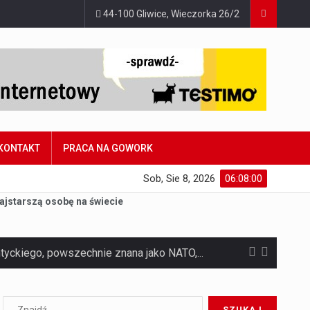
44-100 Gliwice, Wieczorka 26/2
KONTAKT
PRACA NA GOWORK
Sob, Sie 8, 2026
06:08:01
ajstarszą osobę na świecie
Czym jest Organizacja Traktatu Północnoatlantyckiego? Organizacja Traktatu Północnoatlantyckiego, powszechnie znana jako NATO, to międzynarodowy sojusz polityczno-wojskowy, który powstał 4 kwietnia 1949 roku. Został założony przez…
Jaką dynamikę wzrostu PKB przewidują prognozy gospodarcze dla Polski w 2026 roku? Prognozy dotyczące gospodarki Polski na rok 2026 sugerują, że Produkt Krajowy Brutto (PKB)…
Co to jest prognoza pogody na 14 dni? Prognoza pogody na 14 dni to niezwykle cenne narzędzie, które dostarcza szczegółowych informacji o długoterminowych warunkach atmosferycznych…