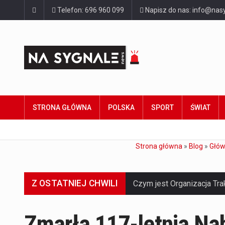
Telefon: 696 960 099
Napisz do nas: info@nasy
STRONA GŁÓWNA
POLSKA
SPORT
ŚWIAT
Strona główna
»
Blog
»
Głó
Z OSTATNIEJ CHWILI
Zmarła 117-letnia Na