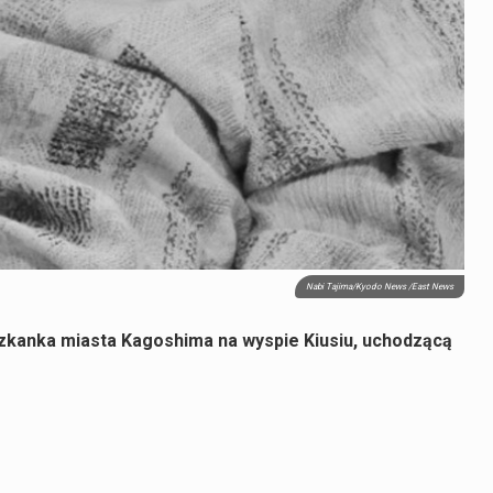
Nabi Tajima/Kyodo News /East News
eszkanka miasta Kagoshima na wyspie Kiusiu, uchodzącą