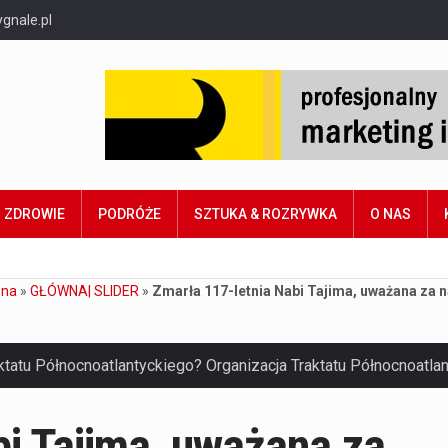
gnale.pl
ZDROWIE
PODRÓŻE
SZTUKA & ROZRYWKA
O NAS
wna
»
GŁÓWNA| SLIDER
»
Zmarła 117-letnia Nabi Tajima, uważana za n
bi Tajima, uważana za