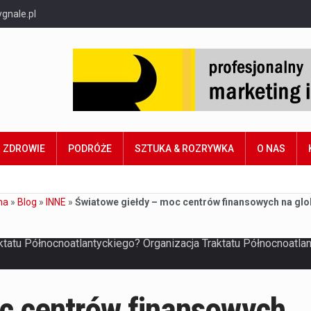
gnale.pl
ZDROWIE
PODRÓŻE
SZTUKA & ROZRYWKA
O NAS
na
»
Blog
»
INNE
»
Światowe giełdy – moc centrów finansowych na glo
c centrów finansowych