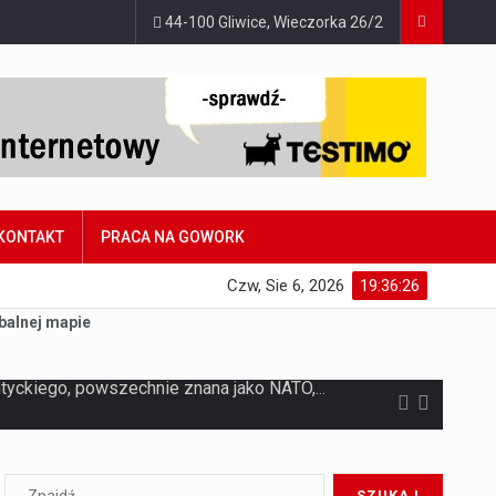
44-100 Gliwice, Wieczorka 26/2
KONTAKT
PRACA NA GOWORK
Czw, Sie 6, 2026
19:36:27
balnej mapie
Jaką dynamikę wzrostu PKB przewidują prognozy gospodarcze dla Polski w 2026 roku? Prognozy dotyczące gospodarki Polski na rok 2026 sugerują, że Produkt Krajowy Brutto (PKB)…
Co to jest prognoza pogody na 14 dni? Prognoza pogody na 14 dni to niezwykle cenne narzędzie, które dostarcza szczegółowych informacji o długoterminowych warunkach atmosferycznych…