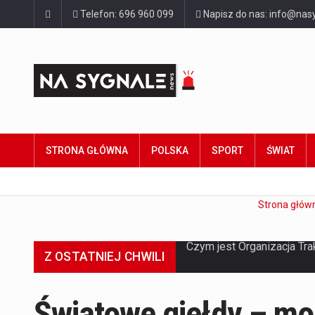
Telefon: 696 960 099
Napisz do nas: info@nasy
STRONA GŁÓWNA
POLSKA
SPORT
ŚWIAT
Strona głów
Z OSTATNIEJ CHWILI
Światowe giełdy – mo