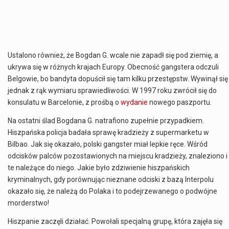
Ustalono również, że Bogdan G. wcale nie zapadł się pod ziemię, a
ukrywa się w różnych krajach Europy. Obecność gangstera odczuli
Belgowie, bo bandyta dopuścił się tam kilku przestępstw. Wywinął się
jednak z rąk wymiaru sprawiedliwości. W 1997 roku zwrócił się do
konsulatu w Barcelonie, z prośbą o
wydanie
nowego paszportu.
Na ostatni ślad Bogdana G. natrafiono zupełnie przypadkiem.
Hiszpańska policja badała sprawę kradzieży z supermarketu w
Bilbao. Jak się okazało, polski gangster miał lepkie ręce. Wśród
odcisków palców pozostawionych na miejscu kradzieży, znaleziono i
te należące do niego. Jakie było zdziwienie hiszpańskich
kryminalnych, gdy porównując nieznane odciski z bazą Interpolu
okazało się, że należą do Polaka i to podejrzewanego o podwójne
morderstwo!
Hiszpanie zaczęli działać. Powołali specjalną grupę, która zajęła się