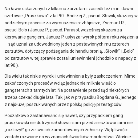
Na ławie oskarżonych z kilkoma zarzutami zasiedli też m.in. dawni
szefowie „Pruszkowa” z lat 90.: Andrzej Z., pseud. Słowik, skazany w
oddzielnym procesie za wymuszenia rozbójnicze, Zygmunt R.,
pseud. Bolo i Janusz P., pseud. Parasol, wcześniej skazani za
kierowanie gangiem. Janusz P. usłyszał wyrok półtora roku więzienia
– sąd uznał za udowodniony jeden z postawionych mu czterech
zarzutów, dotyczący podżegania do handlu bronią, „Słowik” i „Bolo”
od zarzutów w tej sprawie zostali uniewinnieni (chodziło o napady z
lat 90.).
Dla wielu tak niskie wyroki i uniewinnienia były zaskoczeniem. Mimo
zakończonych procesów wciąż jednak nie milknie wieść o
gangsterach z tamtych lat. Na postawienie przed sąd niektórych
trzeba czekać długie lata. Tak, jak w przypadku Bogdana G., jednego
z najdłużej poszukiwanych przez polską policję przestępców.
Początkowo zastanawiano się nawet, czy przypadkiem gang
pruszkowski nie dotrzymał słowa i sam przed aresztowaniami nie
„rozliczył” go ze swoich zamordowanych żołnierzy. Wątpliwości
zostały rozwiane po wyznaniach świadków morderstwa. Właśnie