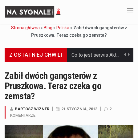
Strona główna
»
Blog
»
Polska
»
Zabił dwóch gangsterów z
Pruszkowa. Teraz czeka go zemsta?
Z OSTATNIEJ CHWILI
Co to jest serwis Aktualności Polska dzisiaj? Serwis Aktualności Polska dzisiaj to żywy i nowoczesny portal, który dostarcza najświeższe wieści z kraju i zagranicy. Obejmuje…
Co to jest cyberbezpieczeństwo w sieci? Cyberbezpieczeństwo w Internecie stanowi istotny element ochrony systemów informacyjnych. Jego zasadniczym celem jest zabezpieczenie przed różnorodnymi cyberzagrożeniami oraz ryzykiem,…
Zabił dwóch gangsterów z
Pruszkowa. Teraz czeka go
Czym były starożytne igrzyska olimpijskie w Grecji? Starożytne igrzyska olimpijskie odgrywały kluczową rolę w dziejach Grecji. Co cztery lata, w pięknej Olimpii, odbywały się te…
zemsta?
Co to jest globalne ocieplenie? Globalne ocieplenie to proces, który trwa od dłuższego czasu i prowadzi do podnoszenia się średnich temperatur zarówno na naszej planecie,…
BARTOSZ WIZNER
21 STYCZNIA, 2013
2
Co to jest NATO? NATO, czyli Organizacja Traktatu Północnoatlantyckiego, to międzynarodowy sojusz wojskowy, który powstał 4 kwietnia 1949 roku. Jego głównym celem jest zapewnienie wolności…
KOMENTARZE
Estetyka i styl: Elegancja vs Minimalizm Główną różnicą, którą widać na pierwszy rzut oka, jest sposób pracy materiału. Rolety rzymskie to produkt typu "2 w 1"…