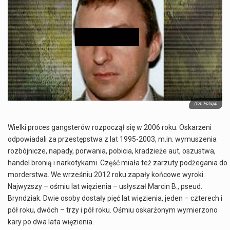
Co charakteryzuje wojnę na Ukrainie w 2026 roku? W 2026 roku wojna na Ukrainie trwa już pięć lat, a jej przebieg charakteryzuje się intensywnymi działaniami…
Czym jest Organizacja Traktatu Północnoatlantyckiego? Organizacja Traktatu Północnoatlantyckiego, powszechnie znana jako NATO, to międzynarodowy sojusz polityczno-wojskowy, który powstał 4 kwietnia 1949 roku. Został założony przez…
Jaką dynamikę wzrostu PKB przewidują prognozy gospodarcze dla Polski w 2026 roku? Prognozy dotyczące gospodarki Polski na rok 2026 sugerują, że Produkt Krajowy Brutto (PKB)…
Co to jest prognoza pogody na 14 dni? Prognoza pogody na 14 dni to niezwykle cenne narzędzie, które dostarcza szczegółowych informacji o długoterminowych warunkach atmosferycznych…
(fot. Policja)
Wielki proces gangsterów rozpoczął się w 2006 roku. Oskarżeni
odpowiadali za przestępstwa z lat 1995-2003, m.in. wymuszenia
rozbójnicze, napady, porwania, pobicia, kradzieże aut, oszustwa,
handel bronią i narkotykami. Część miała też zarzuty podżegania do
morderstwa. We wrześniu 2012 roku zapały końcowe wyroki.
Najwyższy – ośmiu lat więzienia – usłyszał Marcin B., pseud.
Bryndziak. Dwie osoby dostały pięć lat więzienia, jeden – czterech i
pół roku, dwóch – trzy i pół roku. Ośmiu oskarżonym wymierzono
kary po dwa lata więzienia.