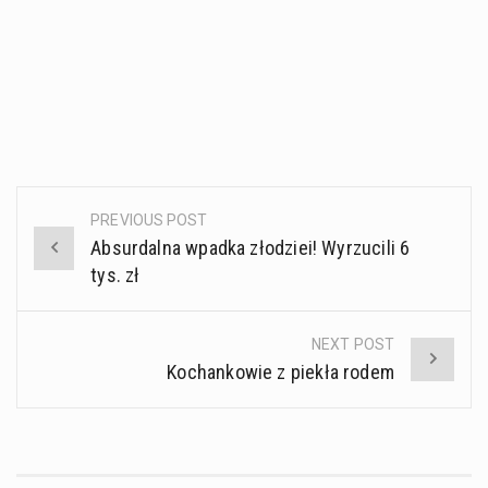
PREVIOUS POST
Post
Absurdalna wpadka złodziei! Wyrzucili 6
navigation
tys. zł
NEXT POST
Kochankowie z piekła rodem