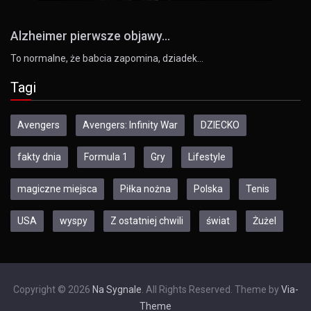
Alzheimer pierwsze objawy...
To normalne, że babcia zapomina, dziadek…
Tagi
Avengers
Avengers: Infinity War
DZIECKO
fakty dnia
Formula 1
Gry
Lifestyle
magiczne miejsca
Piłka nożna
Polska
Tenis
USA
wyspy
Z ostatniej chwili
świat
Żużel
Copyright © 2026
Na Sygnale
. All Rights Reserved. Theme by
Via-
Theme