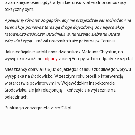
o zamknięcie okien, gdyż w tym kierunku wiał wiatr przenoszący
toksyczny dym.
Apelujemy również do gapiów, aby nie przyjeżdżali samochodami na
teren akcji, ponieważ tarasują drogę dojazdową do miejsca akcji
ratowniczo-gaśniczej, utrudniają ją, narażając siebie na utratę
zdrowia i życia
– mówił rzecznik straży pożarnej w Toruniu.
Jak nieoficjalnie ustalił nasz dziennikarz Mateusz Chłystun, na
wysypisko zwożono
odpady
z całej Europy, w tym odpady ze szpitali.
Mieszkańcy obawiali się już od jakiegoś czasu szkodliwego wpływu
wysypiska na środowisko. W zeszłym roku prosili o interwencję
w starostwie powiatowym i w Wojewódzkim Inspektoracie
Środowiska, ale jak relacjonują – kończyło się wyłącznie na
oględzinach.
Publikacja zaczerpnięta z: rmf24.pl