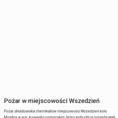
Pożar w miejscowości Wszedzień
Pożar składowiska chemikaliów miejscowości Wszedzień koło
Mogilna w woj. kujawsko-pomorskim, który wybuchł w poniedziałek