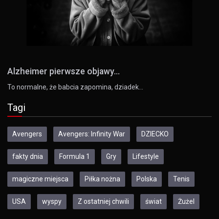
Alzheimer pierwsze objawy...
To normalne, że babcia zapomina, dziadek…
Tagi
Avengers
Avengers: Infinity War
DZIECKO
fakty dnia
Formula 1
Gry
Lifestyle
magiczne miejsca
Piłka nożna
Polska
Tenis
USA
wyspy
Z ostatniej chwili
świat
Żużel