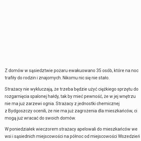
Z domów w sąsiedztwie pożaru ewakuowano 35 osób, które na noc
trafiły do rodzin i znajomych. Nikomu nic się nie stało.
Strażacy nie wykluczają, że trzeba będzie użyć ciężkiego sprzętu do
rozgarnięcia spalonej hałdy, tak by mieć pewność, że w jej wnętrzu
nie ma już zarzewi ognia. Strażacy z jednostki chemicznej
z Bydgoszczy ocenili, że nie ma już zagrożenia dla mieszkańców, ci
mogą już wracać do swoich domów.
W poniedziałek wieczorem strażacy apelowali do mieszkańców we
wsi i sąsiednich miejscowości na północ od miejscowości Wszedzień