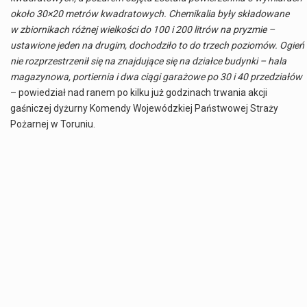
około 30×20 metrów kwadratowych. Chemikalia były składowane
w zbiornikach różnej wielkości do 100 i 200 litrów na pryzmie –
ustawione jeden na drugim, dochodziło to do trzech poziomów. Ogień
nie rozprzestrzenił się na znajdujące się na działce budynki – hala
magazynowa, portiernia i dwa ciągi garażowe po 30 i 40 przedziałów
– powiedział nad ranem po kilku już godzinach trwania akcji
gaśniczej dyżurny Komendy Wojewódzkiej Państwowej Straży
Pożarnej w Toruniu.