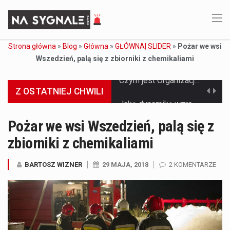
Strona główna
»
Blog
»
Główna
»
GŁÓWNA| SLIDER
»
Pożar we wsi
Wszedzień, palą się z zbiorniki z chemikaliami
Z OSTATNIEJ CHWILI
Jaką dynamikę wzrostu PKB przewidują prognozy gospodarcze dla Polski w 2026 roku? Prognozy dotyczące gospodarki Polski na rok 2026 sugerują, że Produkt Krajowy Brutto (PKB)…
Co to jest prognoza pogody na 14 dni? Prognoza pogody na 14 dni to niezwykle cenne narzędzie, które dostarcza szczegółowych informacji o długoterminowych warunkach atmosferycznych…
Pożar we wsi Wszedzień, palą się z
zbiorniki z chemikaliami
Co to jest serwis Aktualności Polska dzisiaj? Serwis Aktualności Polska dzisiaj to żywy i nowoczesny portal, który dostarcza najświeższe wieści z kraju i zagranicy. Obejmuje…
Co to jest cyberbezpieczeństwo w sieci? Cyberbezpieczeństwo w Internecie stanowi istotny element ochrony systemów informacyjnych. Jego zasadniczym celem jest zabezpieczenie przed różnorodnymi cyberzagrożeniami oraz ryzykiem,…
BARTOSZ WIZNER
29 MAJA, 2018
2 KOMENTARZE
Czym były starożytne igrzyska olimpijskie w Grecji? Starożytne igrzyska olimpijskie odgrywały kluczową rolę w dziejach Grecji. Co cztery lata, w pięknej Olimpii, odbywały się te…
Co to jest globalne ocieplenie? Globalne ocieplenie to proces, który trwa od dłuższego czasu i prowadzi do podnoszenia się średnich temperatur zarówno na naszej planecie,…