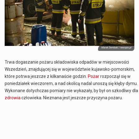
Co to jest NATO? NATO, czyli Organizacja Traktatu Północnoatlantyckiego, to międzynarodowy sojusz wojskowy, który powstał 4 kwietnia 1949 roku. Jego głównym celem jest zapewnienie wolności…
Estetyka i styl: Elegancja vs Minimalizm Główną różnicą, którą widać na pierwszy rzut oka, jest sposób pracy materiału. Rolety rzymskie to produkt typu "2 w 1"…
Co charakteryzuje wojnę na Ukrainie w 2026 roku? W 2026 roku wojna na Ukrainie trwa już pięć lat, a jej przebieg charakteryzuje się intensywnymi działaniami…
Czym jest Organizacja Traktatu Północnoatlantyckiego? Organizacja Traktatu Północnoatlantyckiego, powszechnie znana jako NATO, to międzynarodowy sojusz polityczno-wojskowy, który powstał 4 kwietnia 1949 roku. Został założony przez…
Marek Dembski / newspix.pl
Trwa dogaszanie pożaru składowiska odpadów w miejscowości
Wszedzień, znajdującej się w województwie kujawsko-pomorskim,
które potrwa jeszcze z kilkanaście godzin.
Pożar
rozpoczął się w
poniedziałek wieczorem, a nad okolicą nadal unoszą się kłęby dymu.
Wykonane dotychczas pomiary nie wykazały, by był on szkodliwy dla
zdrowia
człowieka. Nieznana jest jeszcze przyczyna pożaru.