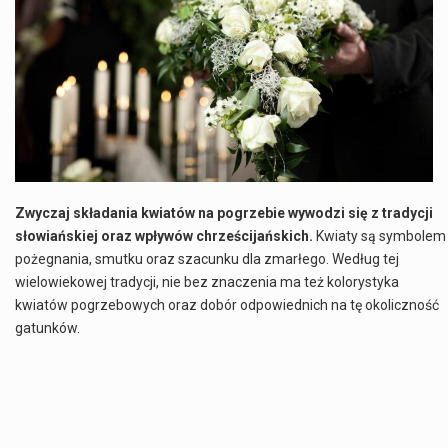
Co to jest NATO? NATO, czyli Organizacja Traktatu Północnoatlantyckiego, to międzynarodowy sojusz wojskowy, który powstał 4 kwietnia 1949 roku. Jego głównym celem jest zapewnienie wolności…
Estetyka i styl: Elegancja vs Minimalizm Główną różnicą, którą widać na pierwszy rzut oka, jest sposób pracy materiału. Rolety rzymskie to produkt typu "2 w 1"…
Co charakteryzuje wojnę na Ukrainie w 2026 roku? W 2026 roku wojna na Ukrainie trwa już pięć lat, a jej przebieg charakteryzuje się intensywnymi działaniami…
Czym jest Organizacja Traktatu Północnoatlantyckiego? Organizacja Traktatu Północnoatlantyckiego, powszechnie znana jako NATO, to międzynarodowy sojusz polityczno-wojskowy, który powstał 4 kwietnia 1949 roku. Został założony przez…
Zwyczaj składania kwiatów na pogrzebie wywodzi się z tradycji
słowiańskiej oraz wpływów chrześcijańskich.
Kwiaty są symbolem
pożegnania, smutku oraz szacunku dla zmarłego. Według tej
wielowiekowej tradycji, nie bez znaczenia ma też kolorystyka
kwiatów pogrzebowych oraz dobór odpowiednich na tę okoliczność
gatunków.