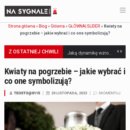
Strona główna
»
Blog
»
Główna
»
GŁÓWNA| SLIDER
»
Kwiaty na
pogrzebie – jakie wybrać i co one symbolizują?
Z OSTATNIEJ CHWILI
Jaką dynamikę wzrostu PKB przewidują prognozy gospodarcze dla Polski w 2026 roku? Prognozy dotyczące gospodarki Polski na rok 2026 sugerują, że Produkt Krajowy Brutto (PKB)…
Co to jest prognoza pogody na 14 dni? Prognoza pogody na 14 dni to niezwykle cenne narzędzie, które dostarcza szczegółowych informacji o długoterminowych warunkach atmosferycznych…
Kwiaty na pogrzebie – jakie wybrać i
co one symbolizują?
Co to jest serwis Aktualności Polska dzisiaj? Serwis Aktualności Polska dzisiaj to żywy i nowoczesny portal, który dostarcza najświeższe wieści z kraju i zagranicy. Obejmuje…
Co to jest cyberbezpieczeństwo w sieci? Cyberbezpieczeństwo w Internecie stanowi istotny element ochrony systemów informacyjnych. Jego zasadniczym celem jest zabezpieczenie przed różnorodnymi cyberzagrożeniami oraz ryzykiem,…
TEOSTO@0115
20 LISTOPADA, 2023
SKOMENTUJ
Czym były starożytne igrzyska olimpijskie w Grecji? Starożytne igrzyska olimpijskie odgrywały kluczową rolę w dziejach Grecji. Co cztery lata, w pięknej Olimpii, odbywały się te…
Co to jest globalne ocieplenie? Globalne ocieplenie to proces, który trwa od dłuższego czasu i prowadzi do podnoszenia się średnich temperatur zarówno na naszej planecie,…