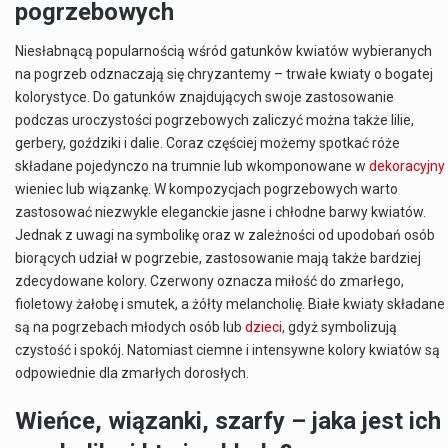
pogrzebowych
Niesłabnącą popularnością wśród gatunków kwiatów wybieranych
na pogrzeb odznaczają się chryzantemy – trwałe kwiaty o bogatej
kolorystyce. Do gatunków znajdujących swoje zastosowanie
podczas uroczystości pogrzebowych zaliczyć można także lilie,
gerbery, goździki i dalie. Coraz częściej możemy spotkać róże
składane pojedynczo na trumnie lub wkomponowane w
dekoracyjny
wieniec lub wiązankę. W kompozycjach pogrzebowych warto
zastosować niezwykle eleganckie jasne i chłodne barwy kwiatów.
Jednak z uwagi na symbolikę oraz w zależności od upodobań osób
biorących udział w pogrzebie, zastosowanie mają także bardziej
zdecydowane kolory. Czerwony oznacza miłość do zmarłego,
fioletowy żałobę i smutek, a żółty melancholię. Białe kwiaty składane
są na pogrzebach młodych osób lub
dzieci
, gdyż symbolizują
czystość i spokój. Natomiast ciemne i intensywne kolory kwiatów są
odpowiednie dla zmarłych dorosłych.
Wieńce, wiązanki, szarfy – jaka jest ich