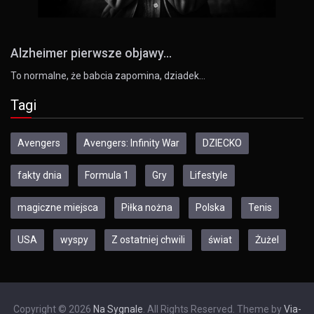
Alzheimer pierwsze objawy...
To normalne, że babcia zapomina, dziadek…
Tagi
Avengers
Avengers: Infinity War
DZIECKO
fakty dnia
Formula 1
Gry
Lifestyle
magiczne miejsca
Piłka nożna
Polska
Tenis
USA
wyspy
Z ostatniej chwili
świat
Żużel
Copyright © 2026
Na Sygnale
. All Rights Reserved. Theme by
Via-