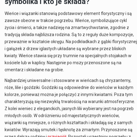
symbolika i kto je składa?
Wieńce i wiązanki stanowią podstawowy element florystyczny i są
zawsze obecne w trakcie pogrzebu. Wieńce, symbolizujące cykl
życia i śmierci, a także nadzieję na zmartwychwstanie, zgodnie z
tradycją składa najbliższa rodzina. Są to z reguły duże kompozycje,
przeważnie w kształcie okręgu. Na podkładkach z gąbki florystycznej
i gałązek z drzew iglastych układane są wybrane przez bliskich
kwiaty. Wieńce stawia się przy trumnie na specjalnych stojakach w
kościele lub w kaplicy. Następnie po mszy przenoszone są na
cmentarz i składane na grobie.
Najbardziej uniwersalne i stosowane w wieńcach są chryzantemy,
róże, lilie i goździki. Goździki są odpowiednie do wieńców w każdym
kolorze, ponieważ można je połączyć z innymi kwiatami. Poza tym
charakteryzują się niezwykłą trwałością na warunki atmosferyczne.
Z kolei wieniec z eleganckich, jasnych lilii wybierany jest na pogrzeb
młodych osób. W odróżnieniu od majestatycznych wieńców,
wiązanki są mniejsze, o różnych kształtach i składają się z samych
kwiatów. Wyrażają smutek i tęsknotę za zmarłym. Przynoszone są
przez dalszą rodzinę i
przyjaciół
. Pozostali uczestnicy pogrzebu z