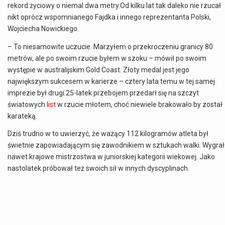
rekord życiowy o niemal dwa metry.Od kilku lat tak daleko nie rzucał
nikt oprócz wspomnianego Fajdka i innego reprezentanta Polski,
Wojciecha Nowickiego.
– To niesamowite uczucie. Marzyłem o przekroczeniu granicy 80
metrów, ale po swoim rzucie byłem w szoku – mówił po swoim
występie w australijskim Gold Coast. Złoty medal jest jego
największym sukcesem w karierze – cztery lata temu w tej samej
imprezie był drugi.25-latek przebojem przedarł się na szczyt
światowych
list
w rzucie młotem, choć niewiele brakowało by został
karateką.
Dziś trudno w to uwierzyć, że ważący 112 kilogramów atleta był
świetnie zapowiadającym się zawodnikiem w sztukach walki. Wygrał
nawet krajowe mistrzostwa w juniorskiej kategorii wiekowej. Jako
nastolatek próbował też swoich sił w innych dyscyplinach.