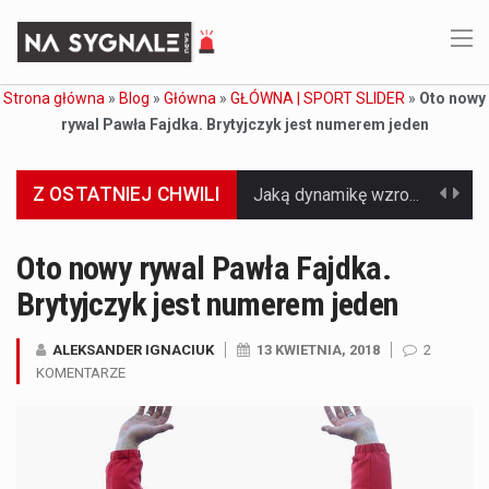
Strona główna
»
Blog
»
Główna
»
GŁÓWNA | SPORT SLIDER
»
Oto nowy
rywal Pawła Fajdka. Brytyjczyk jest numerem jeden
Z OSTATNIEJ CHWILI
Jaką dynamikę wzrostu PKB przewidują prognozy gospodarcze dla Polski w 2026 roku? Prognozy dotyczące gospodarki Polski na rok 2026 sugerują, że Produkt Krajowy Brutto (PKB)…
Co to jest prognoza pogody na 14 dni? Prognoza pogody na 14 dni to niezwykle cenne narzędzie, które dostarcza szczegółowych informacji o długoterminowych warunkach atmosferycznych…
Oto nowy rywal Pawła Fajdka.
Brytyjczyk jest numerem jeden
Co to jest serwis Aktualności Polska dzisiaj? Serwis Aktualności Polska dzisiaj to żywy i nowoczesny portal, który dostarcza najświeższe wieści z kraju i zagranicy. Obejmuje…
Co to jest cyberbezpieczeństwo w sieci? Cyberbezpieczeństwo w Internecie stanowi istotny element ochrony systemów informacyjnych. Jego zasadniczym celem jest zabezpieczenie przed różnorodnymi cyberzagrożeniami oraz ryzykiem,…
ALEKSANDER IGNACIUK
13 KWIETNIA, 2018
2
KOMENTARZE
Czym były starożytne igrzyska olimpijskie w Grecji? Starożytne igrzyska olimpijskie odgrywały kluczową rolę w dziejach Grecji. Co cztery lata, w pięknej Olimpii, odbywały się te…
Co to jest globalne ocieplenie? Globalne ocieplenie to proces, który trwa od dłuższego czasu i prowadzi do podnoszenia się średnich temperatur zarówno na naszej planecie,…