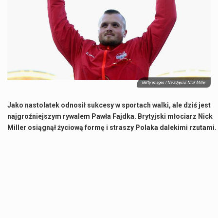
Co to jest NATO? NATO, czyli Organizacja Traktatu Północnoatlantyckiego, to międzynarodowy sojusz wojskowy, który powstał 4 kwietnia 1949 roku. Jego głównym celem jest zapewnienie wolności…
Estetyka i styl: Elegancja vs Minimalizm Główną różnicą, którą widać na pierwszy rzut oka, jest sposób pracy materiału. Rolety rzymskie to produkt typu "2 w 1"…
Co charakteryzuje wojnę na Ukrainie w 2026 roku? W 2026 roku wojna na Ukrainie trwa już pięć lat, a jej przebieg charakteryzuje się intensywnymi działaniami…
Czym jest Organizacja Traktatu Północnoatlantyckiego? Organizacja Traktatu Północnoatlantyckiego, powszechnie znana jako NATO, to międzynarodowy sojusz polityczno-wojskowy, który powstał 4 kwietnia 1949 roku. Został założony przez…
Getty Images / Na zdjęciu: Nick Miller
Jako nastolatek odnosił sukcesy w sportach walki, ale dziś jest
najgroźniejszym rywalem Pawła Fajdka. Brytyjski młociarz Nick
Miller osiągnął życiową formę i straszy Polaka dalekimi rzutami.