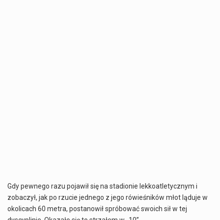
Gdy pewnego razu pojawił się na stadionie lekkoatletycznym i
zobaczył, jak po rzucie jednego z jego rówieśników młot ląduje w
okolicach 60 metra, postanowił spróbować swoich sił w tej
dyscyplinie. Okazało się to strzałem w „10”.