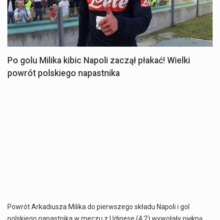
Po golu Milika kibic Napoli zaczął płakać! Wielki
powrót polskiego napastnika
Powrót Arkadiusza Milika do pierwszego składu Napoli i gol
polskiego napastnika w meczu z Udinese (4:2) wywołały piękną