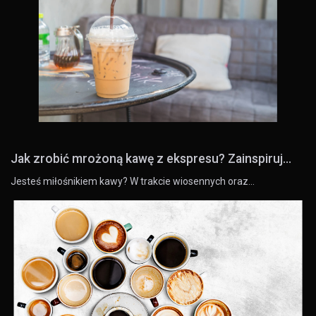
Jak zrobić mrożoną kawę z ekspresu? Zainspiruj...
Jesteś miłośnikiem kawy? W trakcie wiosennych oraz…