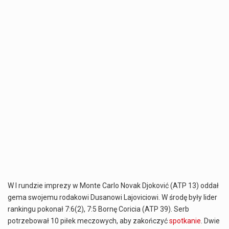
W I rundzie imprezy w Monte Carlo Novak Djoković (ATP 13) oddał
gema swojemu rodakowi Dusanowi Lajoviciowi. W środę były lider
rankingu pokonał 7:6(2), 7:5 Bornę Coricia (ATP 39). Serb
potrzebował 10 piłek meczowych, aby zakończyć
spotkanie
. Dwie