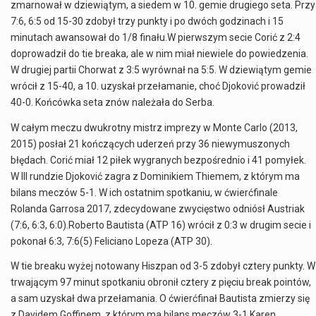
zmarnował w dziewiątym, a siedem w 10. gemie drugiego seta. Przy
7:6, 6:5 od 15-30 zdobył trzy punkty i po dwóch godzinach i 15
minutach awansował do 1/8 finału.W pierwszym secie Corić z 2:4
doprowadził do tie breaka, ale w nim miał niewiele do powiedzenia.
W drugiej partii Chorwat z 3:5 wyrównał na 5:5. W dziewiątym gemie
wrócił z 15-40, a 10. uzyskał przełamanie, choć Djoković prowadził
40-0. Końcówka seta znów należała do Serba.
W całym meczu dwukrotny mistrz imprezy w Monte Carlo (2013,
2015) posłał 21 kończących uderzeń przy 36 niewymuszonych
błędach. Corić miał 12 piłek wygranych bezpośrednio i 41 pomyłek.
W III rundzie Djoković zagra z Dominikiem Thiemem, z którym ma
bilans meczów 5-1. W ich ostatnim spotkaniu, w ćwierćfinale
Rolanda Garrosa 2017, zdecydowane zwycięstwo odniósł Austriak
(7:6, 6:3, 6:0).Roberto Bautista (ATP 16) wrócił z 0:3 w drugim secie i
pokonał 6:3, 7:6(5) Feliciano Lopeza (ATP 30).
W tie breaku wyżej notowany Hiszpan od 3-5 zdobył cztery punkty. W
trwającym 97 minut spotkaniu obronił cztery z pięciu break pointów,
a sam uzyskał dwa przełamania. O ćwierćfinał Bautista zmierzy się
z Davidem Goffinem, z którym ma bilans meczów 3-1.Karen