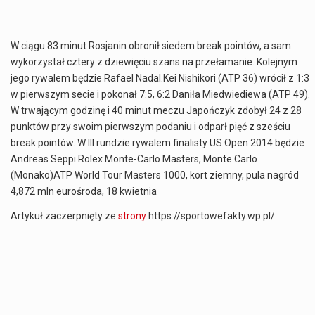
W ciągu 83 minut Rosjanin obronił siedem break pointów, a sam
wykorzystał cztery z dziewięciu szans na przełamanie. Kolejnym
jego rywalem będzie Rafael Nadal.Kei Nishikori (ATP 36) wrócił z 1:3
w pierwszym secie i pokonał 7:5, 6:2 Daniła Miedwiediewa (ATP 49).
W trwającym godzinę i 40 minut meczu Japończyk zdobył 24 z 28
punktów przy swoim pierwszym podaniu i odparł pięć z sześciu
break pointów. W III rundzie rywalem finalisty US Open 2014 będzie
Andreas Seppi.Rolex Monte-Carlo Masters, Monte Carlo
(Monako)ATP World Tour Masters 1000, kort ziemny, pula nagród
4,872 mln eurośroda, 18 kwietnia
Artykuł zaczerpnięty ze
strony
https://sportowefakty.wp.pl/