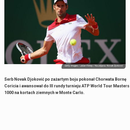
Co charakteryzuje wojnę na Ukrainie w 2026 roku? W 2026 roku wojna na Ukrainie trwa już pięć lat, a jej przebieg charakteryzuje się intensywnymi działaniami…
Czym jest Organizacja Traktatu Północnoatlantyckiego? Organizacja Traktatu Północnoatlantyckiego, powszechnie znana jako NATO, to międzynarodowy sojusz polityczno-wojskowy, który powstał 4 kwietnia 1949 roku. Został założony przez…
Jaką dynamikę wzrostu PKB przewidują prognozy gospodarcze dla Polski w 2026 roku? Prognozy dotyczące gospodarki Polski na rok 2026 sugerują, że Produkt Krajowy Brutto (PKB)…
Co to jest prognoza pogody na 14 dni? Prognoza pogody na 14 dni to niezwykle cenne narzędzie, które dostarcza szczegółowych informacji o długoterminowych warunkach atmosferycznych…
Getty Images / Julian Finney / Na zdjęciu: Novak Djoković
Serb Novak Djoković po zażartym boju pokonał Chorwata Bornę
Coricia i awansował do III rundy turnieju ATP World Tour Masters
1000 na kortach ziemnych w Monte Carlo.