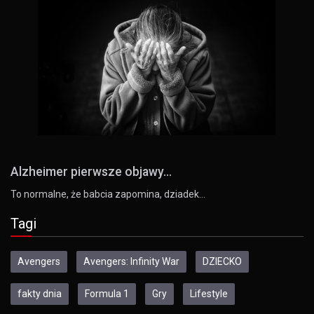
Alzheimer pierwsze objawy...
To normalne, że babcia zapomina, dziadek…
Tagi
Avengers
Avengers: Infinity War
DZIECKO
fakty dnia
Formula 1
Gry
Lifestyle