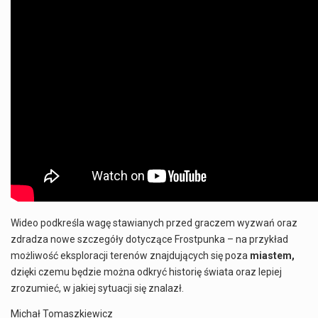
Wideo podkreśla wagę stawianych przed graczem wyzwań oraz
zdradza nowe szczegóły dotyczące Frostpunka – na przykład
możliwość eksploracji terenów znajdujących się poza
miastem,
dzięki czemu będzie można odkryć historię świata oraz lepiej
zrozumieć, w jakiej sytuacji się znalazł.
Michał Tomaszkiewicz