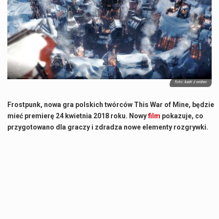
Co charakteryzuje wojnę na Ukrainie w 2026 roku? W 2026 roku wojna na Ukrainie trwa już pięć lat, a jej przebieg charakteryzuje się intensywnymi działaniami…
Czym jest Organizacja Traktatu Północnoatlantyckiego? Organizacja Traktatu Północnoatlantyckiego, powszechnie znana jako NATO, to międzynarodowy sojusz polityczno-wojskowy, który powstał 4 kwietnia 1949 roku. Został założony przez…
Jaką dynamikę wzrostu PKB przewidują prognozy gospodarcze dla Polski w 2026 roku? Prognozy dotyczące gospodarki Polski na rok 2026 sugerują, że Produkt Krajowy Brutto (PKB)…
Co to jest prognoza pogody na 14 dni? Prognoza pogody na 14 dni to niezwykle cenne narzędzie, które dostarcza szczegółowych informacji o długoterminowych warunkach atmosferycznych…
foto: kadr z wideo
Frostpunk, nowa gra polskich twórców This War of Mine, będzie
mieć premierę 24 kwietnia 2018 roku. Nowy
film
pokazuje, co
przygotowano dla graczy i zdradza nowe elementy rozgrywki.