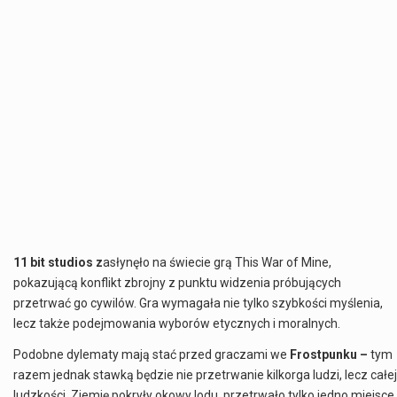
11 bit studios z
asłynęło na świecie grą This War of Mine,
pokazującą konflikt zbrojny z punktu widzenia próbujących
przetrwać go cywilów. Gra wymagała nie tylko szybkości myślenia,
lecz także podejmowania wyborów etycznych i moralnych.
Podobne dylematy mają stać przed graczami we
Frostpunku –
tym
razem jednak stawką będzie nie przetrwanie kilkorga ludzi, lecz całej
ludzkości. Ziemię pokryły okowy lodu, przetrwało tylko jedno miejsce,