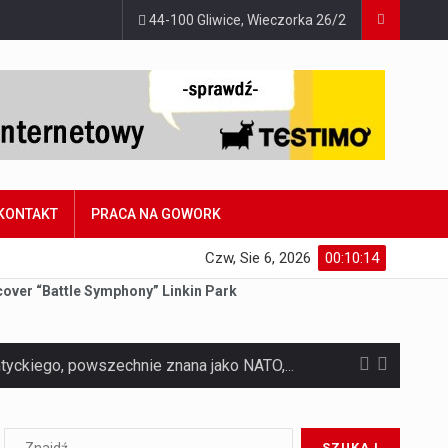
44-100 Gliwice, Wieczorka 26/2
KONTAKT
PRACA NA GOWORK
Czw, Sie 6, 2026
00:10:15
cover “Battle Symphony” Linkin Park
Czym jest Organizacja Traktatu Północnoatlantyckiego? Organizacja Traktatu Północnoatlantyckiego, powszechnie znana jako NATO, to międzynarodowy sojusz polityczno-wojskowy, który powstał 4 kwietnia 1949 roku. Został założony przez…
Jaką dynamikę wzrostu PKB przewidują prognozy gospodarcze dla Polski w 2026 roku? Prognozy dotyczące gospodarki Polski na rok 2026 sugerują, że Produkt Krajowy Brutto (PKB)…