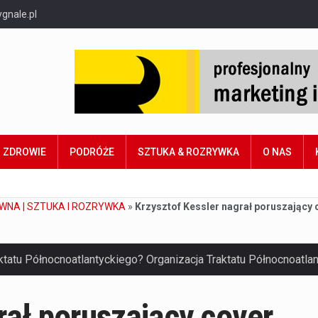
gnale.pl
ZDROWIE
PODRÓŻE
SZTUKA & ROZRYWKA
O NAS
WNA | SZTUKA I ROZRYWKA
»
Krzysztof Kessler nagrał poruszający 
rał poruszający cover