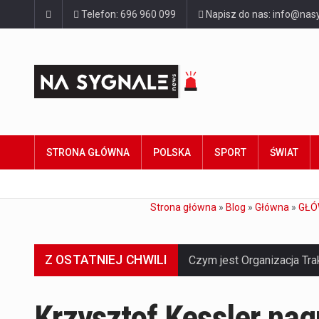
Telefon: 696 960 099
Napisz do nas: info@nasy
STRONA GŁÓWNA
POLSKA
SPORT
ŚWIAT
Strona główna
»
Blog
»
Główna
»
GŁÓ
Z OSTATNIEJ CHWILI
Krzysztof Kessler nag