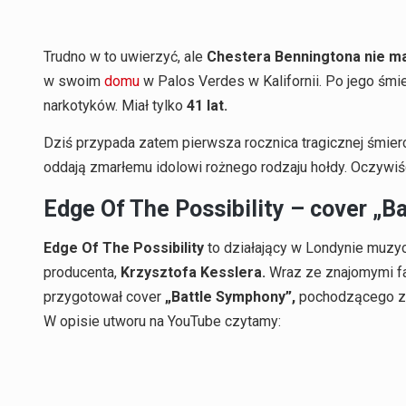
Trudno w to uwierzyć, ale
Chestera Benningtona nie ma 
w swoim
domu
w Palos Verdes w Kalifornii. Po jego śmie
narkotyków. Miał tylko
41 lat.
Dziś przypada zatem pierwsza rocznica tragicznej śmierc
oddają zmarłemu idolowi rożnego rodzaju hołdy. Oczywiśc
Edge Of The Possibility – cover „B
Edge Of The Possibility
to działający w Londynie muzycz
producenta,
Krzysztofa Kesslera.
Wraz ze znajomymi fa
przygotował cover
„Battle Symphony”,
pochodzącego z 
W opisie utworu na YouTube czytamy: