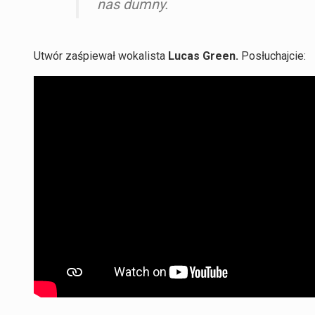
nas dumny.
Utwór zaśpiewał wokalista
Lucas Green.
Posłuchajcie: