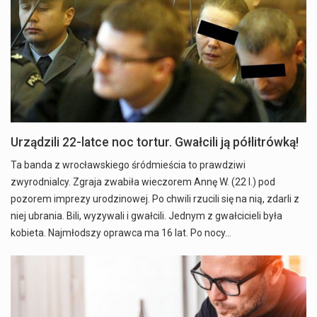
Urządzili 22-latce noc tortur. Gwałcili ją półlitrówką!
Ta banda z wrocławskiego śródmieścia to prawdziwi
zwyrodnialcy. Zgraja zwabiła wieczorem Annę W. (22 l.) pod
pozorem imprezy urodzinowej. Po chwili rzucili się na nią, zdarli z
niej ubrania. Bili, wyzywali i gwałcili. Jednym z gwałcicieli była
kobieta. Najmłodszy oprawca ma 16 lat. Po nocy…