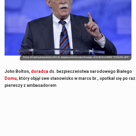
Co to jest NATO? NATO, czyli Organizacja Traktatu Północnoatlantyckiego, to międzynarodowy sojusz wojskowy, który powstał 4 kwietnia 1949 roku. Jego głównym celem jest zapewnienie wolności…
Estetyka i styl: Elegancja vs Minimalizm Główną różnicą, którą widać na pierwszy rzut oka, jest sposób pracy materiału. Rolety rzymskie to produkt typu "2 w 1"…
Co charakteryzuje wojnę na Ukrainie w 2026 roku? W 2026 roku wojna na Ukrainie trwa już pięć lat, a jej przebieg charakteryzuje się intensywnymi działaniami…
Czym jest Organizacja Traktatu Północnoatlantyckiego? Organizacja Traktatu Północnoatlantyckiego, powszechnie znana jako NATO, to międzynarodowy sojusz polityczno-wojskowy, który powstał 4 kwietnia 1949 roku. Został założony przez…
Nowy doradca prezydenta USA ds. bezpieczeństwa narodowego John Bolton/MIKE THEILER /AFP
John Bolton,
doradca
ds. bezpieczeństwa narodowego Białego
Domu
, który objął swe stanowisko w marcu br., spotkał się po raz
pierwszy z ambasadorem