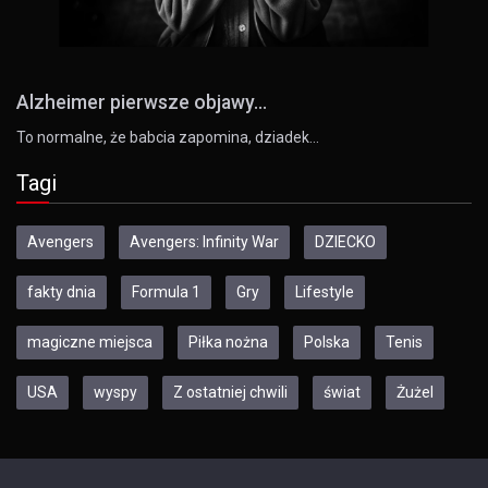
Alzheimer pierwsze objawy...
To normalne, że babcia zapomina, dziadek…
Tagi
Avengers
Avengers: Infinity War
DZIECKO
fakty dnia
Formula 1
Gry
Lifestyle
magiczne miejsca
Piłka nożna
Polska
Tenis
USA
wyspy
Z ostatniej chwili
świat
Żużel