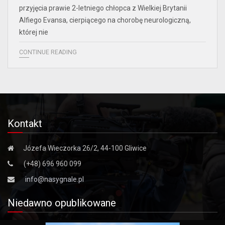
przyjęcia prawie 2-letniego chłopca z Wielkiej Brytanii
Alfiego Evansa, cierpiącego na chorobę neurologiczną,
której nie
CONTINUE READING
Kontakt
Józefa Wieczorka 26/2, 44-100 Gliwice
(+48) 696 960 099
info@nasygnale.pl
Niedawno opublikowane