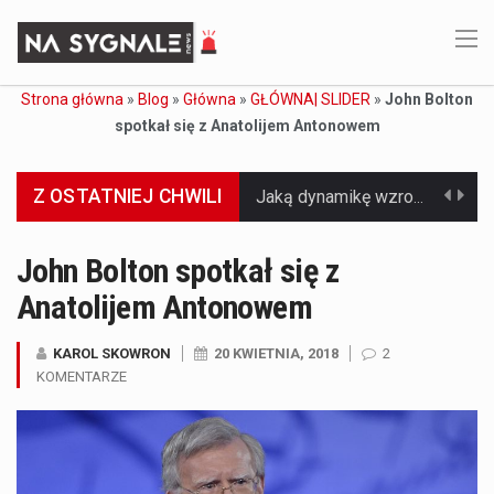
Strona główna
»
Blog
»
Główna
»
GŁÓWNA| SLIDER
»
John Bolton
spotkał się z Anatolijem Antonowem
Z OSTATNIEJ CHWILI
Jaką dynamikę wzrostu PKB przewidują prognozy gospodarcze dla Polski w 2026 roku? Prognozy dotyczące gospodarki Polski na rok 2026 sugerują, że Produkt Krajowy Brutto (PKB)…
Co to jest prognoza pogody na 14 dni? Prognoza pogody na 14 dni to niezwykle cenne narzędzie, które dostarcza szczegółowych informacji o długoterminowych warunkach atmosferycznych…
John Bolton spotkał się z
Anatolijem Antonowem
Co to jest serwis Aktualności Polska dzisiaj? Serwis Aktualności Polska dzisiaj to żywy i nowoczesny portal, który dostarcza najświeższe wieści z kraju i zagranicy. Obejmuje…
Co to jest cyberbezpieczeństwo w sieci? Cyberbezpieczeństwo w Internecie stanowi istotny element ochrony systemów informacyjnych. Jego zasadniczym celem jest zabezpieczenie przed różnorodnymi cyberzagrożeniami oraz ryzykiem,…
KAROL SKOWRON
20 KWIETNIA, 2018
2
KOMENTARZE
Czym były starożytne igrzyska olimpijskie w Grecji? Starożytne igrzyska olimpijskie odgrywały kluczową rolę w dziejach Grecji. Co cztery lata, w pięknej Olimpii, odbywały się te…
Co to jest globalne ocieplenie? Globalne ocieplenie to proces, który trwa od dłuższego czasu i prowadzi do podnoszenia się średnich temperatur zarówno na naszej planecie,…