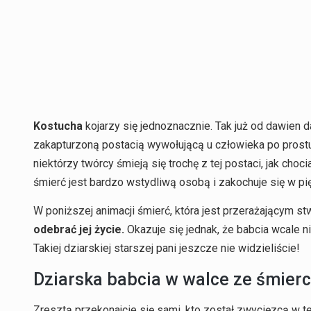
Kostucha
kojarzy się jednoznacznie. Tak już od dawien d
zakapturzoną postacią wywołującą u człowieka po prostu 
niektórzy twórcy śmieją się trochę z tej postaci, jak choc
śmierć jest bardzo wstydliwą osobą i zakochuje się w pi
W poniższej animacji śmierć, która jest przerażającym 
odebrać jej życie.
Okazuje się jednak, że babcia wcale 
Takiej dziarskiej starszej pani jeszcze nie widzieliście!
Dziarska babcia w walce ze śmierc
Zresztą przekonajcie się sami, kto został zwycięzcą w tej