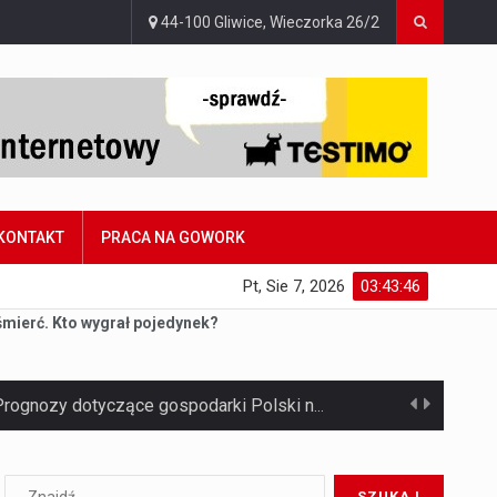
44-100 Gliwice, Wieczorka 26/2
KONTAKT
PRACA NA GOWORK
Pt, Sie 7, 2026
03:43:47
śmierć. Kto wygrał pojedynek?
Jaką dynamikę wzrostu PKB przewidują prognozy gospodarcze dla Polski w 2026 roku? Prognozy dotyczące gospodarki Polski na rok 2026 sugerują, że Produkt Krajowy Brutto (PKB)…
Co to jest prognoza pogody na 14 dni? Prognoza pogody na 14 dni to niezwykle cenne narzędzie, które dostarcza szczegółowych informacji o długoterminowych warunkach atmosferycznych…