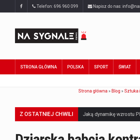
Telefon: 696 960 099
Napisz do nas: info@na
STRONA GŁÓWNA
POLSKA
SPORT
ŚWIAT
Strona główna
»
Blog
»
Sztuka 
Z OSTATNIEJ CHWILI
Dziarska babcia kontr