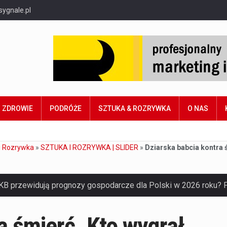
sygnale.pl
ZDROWIE
PODRÓŻE
SZTUKA & ROZRYWKA
O NAS
i Rozrywka
»
SZTUKA I ROZRYWKA | SLIDER
»
Dziarska babcia kontra 
a śmierć. Kto wygrał