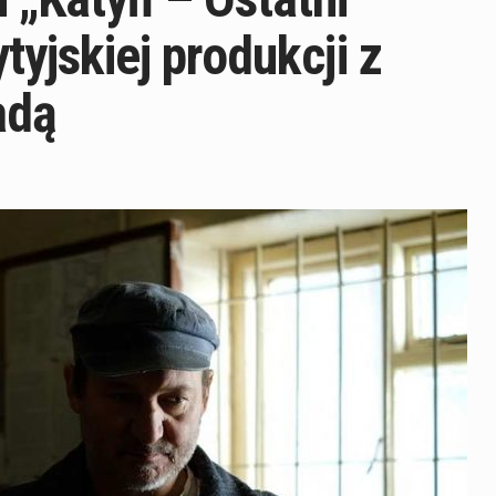
yjskiej produkcji z
adą