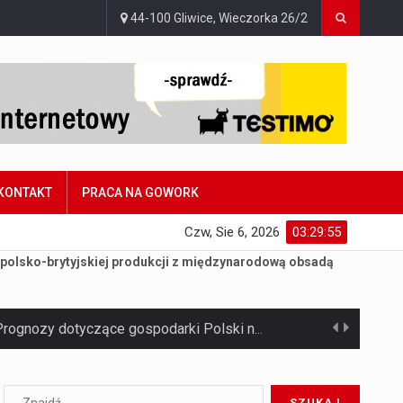
44-100 Gliwice, Wieczorka 26/2
KONTAKT
PRACA NA GOWORK
Czw, Sie 6, 2026
03:29:57
– polsko-brytyjskiej produkcji z międzynarodową obsadą
Jaką dynamikę wzrostu PKB przewidują prognozy gospodarcze dla Polski w 2026 roku? Prognozy dotyczące gospodarki Polski na rok 2026 sugerują, że Produkt Krajowy Brutto (PKB)…
Co to jest prognoza pogody na 14 dni? Prognoza pogody na 14 dni to niezwykle cenne narzędzie, które dostarcza szczegółowych informacji o długoterminowych warunkach atmosferycznych…