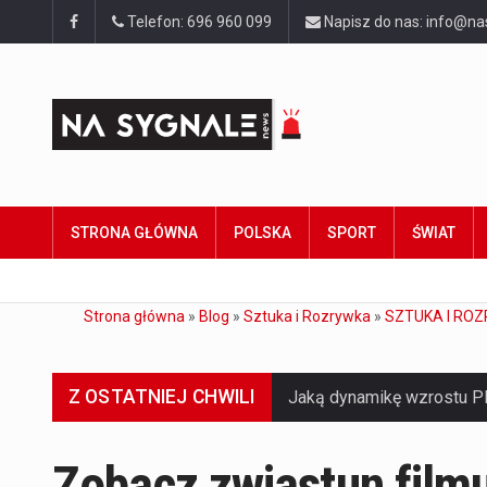
Telefon: 696 960 099
Napisz do nas: info@na
STRONA GŁÓWNA
POLSKA
SPORT
ŚWIAT
Strona główna
»
Blog
»
Sztuka i Rozrywka
»
SZTUKA I ROZ
Z OSTATNIEJ CHWILI
Zobacz zwiastun filmu