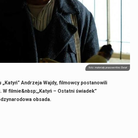
foto: materiały prasowe Kino Świat
 „Katyń” Andrzeja Wajdy, filmowcy postanowili
. W filmie&nbsp;„Katyń – Ostatni świadek”
międzynarodowa obsada.