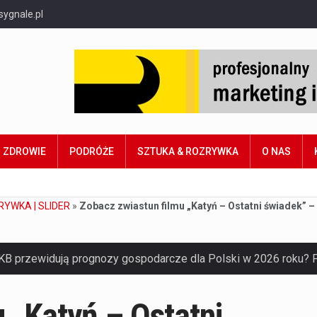
sygnale.pl
ZDROWIE
PODRÓŻE
SZTUKA & ROZRYWKA
O NAS
RYWKA | SLIDER
»
Zobacz zwiastun filmu „Katyń – Ostatni świadek” 
 „Katyń – Ostatni