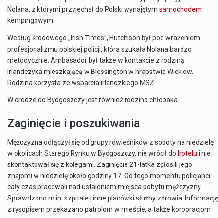
Nolana, z którymi przyjechał do Polski wynajętym
samochodem
kempingowym.
Według środowego „Irish Times”, Hutchison był pod wrażeniem
profesjonalizmu polskiej policji, która szukała Nolana bardzo
metodycznie. Ambasador był także w kontakcie z rodziną
Irlandczyka mieszkającą w Blessington w hrabstwie Wicklow.
Rodzina korzysta ze wsparcia irlandzkiego MSZ.
W drodze do Bydgoszczy jest również rodzina chłopaka.
Zaginięcie i poszukiwania
Mężczyzna odłączył się od grupy rówieśników z soboty na niedzielę
w okolicach Starego Rynku w Bydgoszczy, nie wrócił do
hotelu
i nie
skontaktował się z kolegami. Zaginięcie 21-latka zgłosili jego
znajomi w niedzielę około godziny 17. Od tego momentu policjanci
cały czas pracowali nad ustaleniem miejsca pobytu mężczyzny.
Sprawdzono m.in. szpitale i inne placówki służby zdrowia. Informację
z rysopisem przekazano patrolom w mieście, a także korporacjom