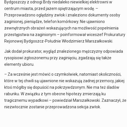
Bydgoszczy z odnogi Brdy niedaleko niewielkiej elektrowni w
centrum miasta, przed jazem spiętrzającym wodę. –
Przeprowadzono oględziny zwłok i znaleziono dokumenty osoby
zaginionej, pieniądze, telefon komórkowy. Nie ujawniono
zewnętrznych obrażeń wskazujących na możliwość popełnienia
przestępstwa na zaginionym – poinformował wiceszef Prokuratury
Rejonowej Bydgoszcz-Południe Włodzimierz Marszałkowski.
Jak dodał prokurator, wygląd znalezionego mężczyzny odpowiada
rysopisowi zgłoszonemu przy zaginięciu, zgadzają się także
elementy ubioru.
– Za wcześnie jest mówić o czymkolwiek, natomiast okoliczności,
które w tej chwili są ujawnione nie wskazują żadnej przemocy, jakiej
ktoś mógłby się dopuścić na pokrzywdzonym. Nie ma też śladów
rabunku. W związku z tym obecne hipotezy zmierzają ku
tragicznemu wypadkowi – powiedział Marszałkowski. Zaznaczył, że
niezwłocznie zostanie przeprowadzona sekcja zwłok.