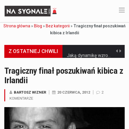
Strona główna
»
Blog
»
Bez kategorii
»
Tragiczny finał poszukiwań
kibica z Irlandii
Z OSTATNIEJ CHWILI
Jaką dynamikę wzrostu PKB przewidują prognozy gospodarcze dla Polski w 2026 roku? Prognozy dotyczące gospodarki Polski na rok 2026 sugerują, że Produkt Krajowy Brutto (PKB)…
Co to jest prognoza pogody na 14 dni? Prognoza pogody na 14 dni to niezwykle cenne narzędzie, które dostarcza szczegółowych informacji o długoterminowych warunkach atmosferycznych…
Tragiczny finał poszukiwań kibica z
Irlandii
Co to jest serwis Aktualności Polska dzisiaj? Serwis Aktualności Polska dzisiaj to żywy i nowoczesny portal, który dostarcza najświeższe wieści z kraju i zagranicy. Obejmuje…
Co to jest cyberbezpieczeństwo w sieci? Cyberbezpieczeństwo w Internecie stanowi istotny element ochrony systemów informacyjnych. Jego zasadniczym celem jest zabezpieczenie przed różnorodnymi cyberzagrożeniami oraz ryzykiem,…
BARTOSZ WIZNER
20 CZERWCA, 2012
2
KOMENTARZE
Czym były starożytne igrzyska olimpijskie w Grecji? Starożytne igrzyska olimpijskie odgrywały kluczową rolę w dziejach Grecji. Co cztery lata, w pięknej Olimpii, odbywały się te…
Co to jest globalne ocieplenie? Globalne ocieplenie to proces, który trwa od dłuższego czasu i prowadzi do podnoszenia się średnich temperatur zarówno na naszej planecie,…