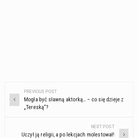
PREVIOUS POST
Post
Mogła być sławną aktorką… – co się dzieje z
navigation
„Tereską”?
NEXT POST
Uczył ją religii, a po lekcjach molestował!