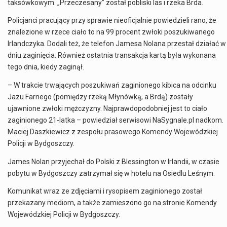
taksówkowym. „Przeczesany” został pobliski las i rzeka Brda.
Policjanci pracujący przy sprawie nieoficjalnie powiedzieli rano, że
znalezione w rzece ciało to na 99 procent zwłoki poszukiwanego
Irlandczyka. Dodali też, że telefon Jamesa Nolana przestał działać w
dniu zaginięcia. Również ostatnia transakcja kartą była wykonana
tego dnia, kiedy zaginął.
– W trakcie trwających poszukiwań zaginionego kibica na odcinku
Jazu Farnego (pomiędzy rzeką Młynówką, a Brdą) zostały
ujawnione zwłoki mężczyzny. Najprawdopodobniej jest to ciało
zaginionego 21-latka – powiedział serwisowi NaSygnale.pl nadkom.
Maciej Daszkiewicz z zespołu prasowego Komendy Wojewódzkiej
Policji w Bydgoszczy.
James Nolan przyjechał do Polski z Blessington w Irlandii, w czasie
pobytu w Bydgoszczy zatrzymał się w hotelu na Osiedlu Leśnym.
Komunikat wraz ze zdjęciami i rysopisem zaginionego został
przekazany mediom, a także zamieszono go na stronie Komendy
Wojewódzkiej Policji w Bydgoszczy.