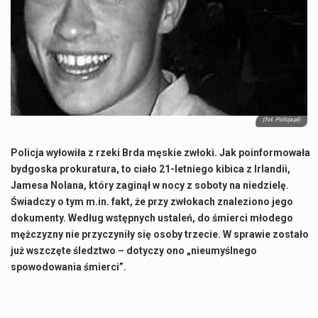
Co to jest NATO? NATO, czyli Organizacja Traktatu Północnoatlantyckiego, to międzynarodowy sojusz wojskowy, który powstał 4 kwietnia 1949 roku. Jego głównym celem jest zapewnienie wolności…
Estetyka i styl: Elegancja vs Minimalizm Główną różnicą, którą widać na pierwszy rzut oka, jest sposób pracy materiału. Rolety rzymskie to produkt typu "2 w 1"…
Co charakteryzuje wojnę na Ukrainie w 2026 roku? W 2026 roku wojna na Ukrainie trwa już pięć lat, a jej przebieg charakteryzuje się intensywnymi działaniami…
Czym jest Organizacja Traktatu Północnoatlantyckiego? Organizacja Traktatu Północnoatlantyckiego, powszechnie znana jako NATO, to międzynarodowy sojusz polityczno-wojskowy, który powstał 4 kwietnia 1949 roku. Został założony przez…
(fot. Policja.pl)
Policja wyłowiła z rzeki Brda męskie zwłoki. Jak poinformowała
bydgoska prokuratura, to ciało 21-letniego kibica z Irlandii,
Jamesa Nolana, który zaginął w nocy z soboty na niedzielę.
Świadczy o tym m.in. fakt, że przy zwłokach znaleziono jego
dokumenty. Według wstępnych ustaleń, do śmierci młodego
mężczyzny nie przyczyniły się osoby trzecie. W sprawie zostało
już wszczęte śledztwo – dotyczy ono „nieumyślnego
spowodowania śmierci”.