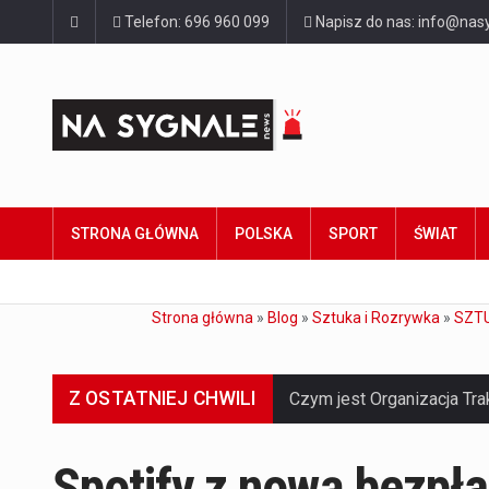
Telefon: 696 960 099
Napisz do nas: info@nasy
STRONA GŁÓWNA
POLSKA
SPORT
ŚWIAT
Strona główna
»
Blog
»
Sztuka i Rozrywka
»
SZTU
Z OSTATNIEJ CHWILI
Spotify z nową bezpła