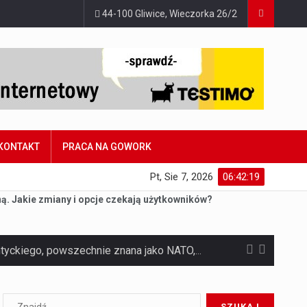
44-100 Gliwice, Wieczorka 26/2
KONTAKT
PRACA NA GOWORK
Pt, Sie 7, 2026
06:42:20
ną. Jakie zmiany i opcje czekają użytkowników?
Czym jest Organizacja Traktatu Północnoatlantyckiego? Organizacja Traktatu Północnoatlantyckiego, powszechnie znana jako NATO, to międzynarodowy sojusz polityczno-wojskowy, który powstał 4 kwietnia 1949 roku. Został założony przez…
Jaką dynamikę wzrostu PKB przewidują prognozy gospodarcze dla Polski w 2026 roku? Prognozy dotyczące gospodarki Polski na rok 2026 sugerują, że Produkt Krajowy Brutto (PKB)…