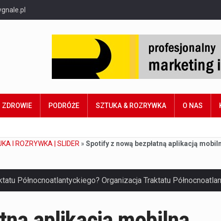
gnale.pl
ZDROWIE
PODRÓŻE
SZTUKA & ROZRYWKA
O NAS
KA I ROZRYWKA | SLIDER
»
Spotify z nową bezpłatną aplikacją mobil
tną aplikacją mobilną.