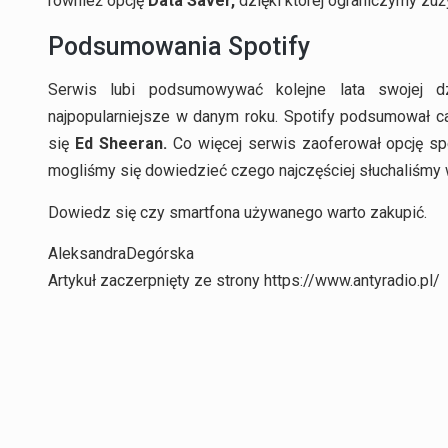
również opcję
Data Saver,
dzięki której ograniczymy zuż
Podsumowania Spotify
Serwis lubi podsumowywać kolejne lata swojej dzi
najpopularniejsze w danym roku. Spotify podsumował c
się
Ed Sheeran.
Co więcej serwis zaoferował opcję s
mogliśmy się dowiedzieć czego najczęściej słuchaliśmy 
Dowiedz się czy smartfona używanego warto zakupić.
AleksandraDegórska
Artykuł zaczerpnięty ze strony https://www.antyradio.pl/