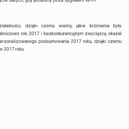
ycie danych, gdy jesteśmy poza sygnałem Wi-Fi.
ałalności, dzięki czemu wiemy, jakie brzmienia były
ałościowo rok 2017 i bezkonkurencyjnym zwycięzcą okazał
personalizowanego podsumowania 2017 roku, dzięki czemu
w 2017 roku.