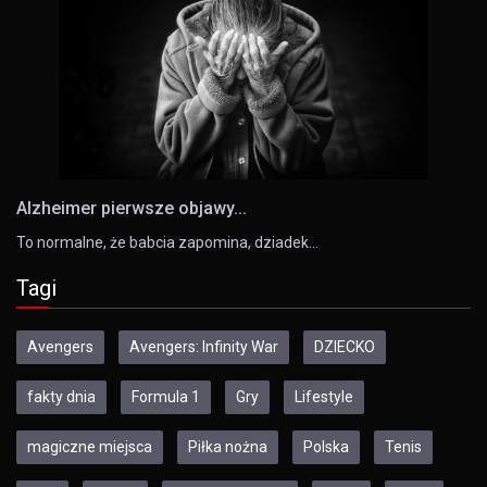
Alzheimer pierwsze objawy...
To normalne, że babcia zapomina, dziadek…
Tagi
Avengers
Avengers: Infinity War
DZIECKO
fakty dnia
Formula 1
Gry
Lifestyle
magiczne miejsca
Piłka nożna
Polska
Tenis