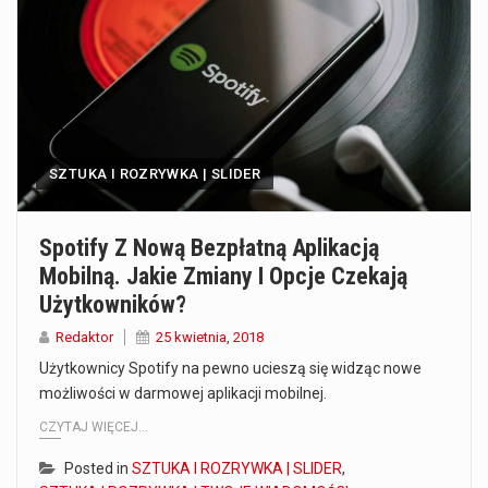
Co to jest prognoza pogody na 14 dni? Prognoza pogody na 14 dni to niezwykle cenne narzędzie, które dostarcza szczegółowych informacji o długoterminowych warunkach atmosferycznych…
Co to jest serwis Aktualności Polska dzisiaj? Serwis Aktualności Polska dzisiaj to żywy i nowoczesny portal, który dostarcza najświeższe wieści z kraju i zagranicy. Obejmuje…
Co to jest cyberbezpieczeństwo w sieci? Cyberbezpieczeństwo w Internecie stanowi istotny element ochrony systemów informacyjnych. Jego zasadniczym celem jest zabezpieczenie przed różnorodnymi cyberzagrożeniami oraz ryzykiem,…
SZTUKA I ROZRYWKA | SLIDER
Czym były starożytne igrzyska olimpijskie w Grecji? Starożytne igrzyska olimpijskie odgrywały kluczową rolę w dziejach Grecji. Co cztery lata, w pięknej Olimpii, odbywały się te…
Co to jest globalne ocieplenie? Globalne ocieplenie to proces, który trwa od dłuższego czasu i prowadzi do podnoszenia się średnich temperatur zarówno na naszej planecie,…
Spotify Z Nową Bezpłatną Aplikacją
Mobilną. Jakie Zmiany I Opcje Czekają
Co to jest NATO? NATO, czyli Organizacja Traktatu Północnoatlantyckiego, to międzynarodowy sojusz wojskowy, który powstał 4 kwietnia 1949 roku. Jego głównym celem jest zapewnienie wolności…
Użytkowników?
Estetyka i styl: Elegancja vs Minimalizm Główną różnicą, którą widać na pierwszy rzut oka, jest sposób pracy materiału. Rolety rzymskie to produkt typu "2 w 1"…
Redaktor
25 kwietnia, 2018
Użytkownicy Spotify na pewno ucieszą się widząc nowe
Co charakteryzuje wojnę na Ukrainie w 2026 roku? W 2026 roku wojna na Ukrainie trwa już pięć lat, a jej przebieg charakteryzuje się intensywnymi działaniami…
możliwości w darmowej aplikacji mobilnej.
CZYTAJ WIĘCEJ...
Posted in
SZTUKA I ROZRYWKA | SLIDER
,