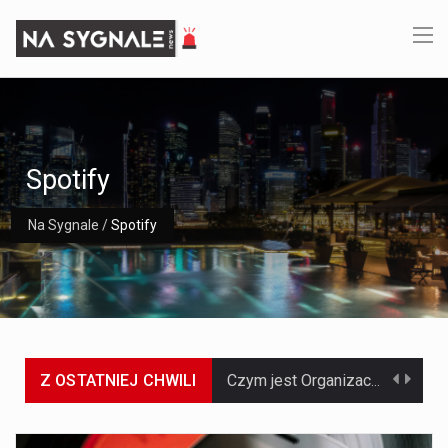
Spotify
Na Sygnale
/
Spotify
Z OSTATNIEJ CHWILI
Czym jest Organizacja Traktatu Północnoatlantyckiego? Organizacja Traktatu Północnoatlantyckiego, powszechnie znana jako NATO, to międzynarodowy sojusz polityczno-wojskowy, który powstał 4 kwietnia 1949 roku. Został założony przez…
Jaką dynamikę wzrostu PKB przewidują prognozy gospodarcze dla Polski w 2026 roku? Prognozy dotyczące gospodarki Polski na rok 2026 sugerują, że Produkt Krajowy Brutto (PKB)…