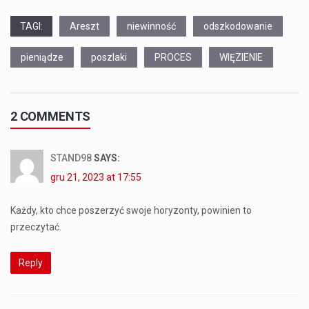
TAGI:
Areszt
niewinność
odszkodowanie
pieniądze
poszlaki
PROCES
WIĘZIENIE
2 COMMENTS
STAND98
SAYS:
gru 21, 2023 at 17:55
Każdy, kto chce poszerzyć swoje horyzonty, powinien to
przeczytać.
Reply