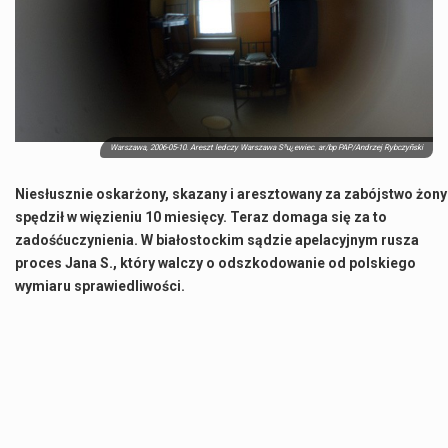
Co to jest NATO? NATO, czyli Organizacja Traktatu Północnoatlantyckiego, to międzynarodowy sojusz wojskowy, który powstał 4 kwietnia 1949 roku. Jego głównym celem jest zapewnienie wolności…
Estetyka i styl: Elegancja vs Minimalizm Główną różnicą, którą widać na pierwszy rzut oka, jest sposób pracy materiału. Rolety rzymskie to produkt typu "2 w 1"…
Co charakteryzuje wojnę na Ukrainie w 2026 roku? W 2026 roku wojna na Ukrainie trwa już pięć lat, a jej przebieg charakteryzuje się intensywnymi działaniami…
Czym jest Organizacja Traktatu Północnoatlantyckiego? Organizacja Traktatu Północnoatlantyckiego, powszechnie znana jako NATO, to międzynarodowy sojusz polityczno-wojskowy, który powstał 4 kwietnia 1949 roku. Został założony przez…
Warszawa, 2006-05-10. Areszt ledczy Warszawa S³u¿ewiec. ar/bp PAP/Andrzej Rybczyñski
Niesłusznie oskarżony, skazany i aresztowany za zabójstwo żony
spędził w więzieniu 10 miesięcy. Teraz domaga się za to
zadośćuczynienia. W białostockim sądzie apelacyjnym rusza
proces Jana S., który walczy o odszkodowanie od polskiego
wymiaru sprawiedliwości.