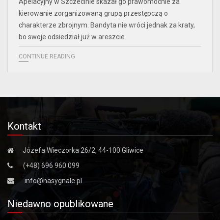
Apelacyjny w Szczecinie skazał go prawomocnie za
kierowanie zorganizowaną grupą przestępczą o
charakterze zbrojnym. Bandyta nie wróci jednak za kraty,
bo swoje odsiedział już w areszcie.
CONTINUE READING
Kontakt
Józefa Wieczorka 26/2, 44-100 Gliwice
(+48) 696 960 099
info@nasygnale.pl
Niedawno opublikowane