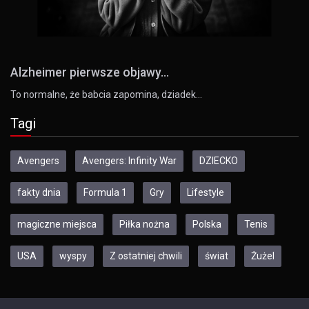
Alzheimer pierwsze objawy...
To normalne, że babcia zapomina, dziadek…
Tagi
Avengers
Avengers: Infinity War
DZIECKO
fakty dnia
Formula 1
Gry
Lifestyle
magiczne miejsca
Piłka nożna
Polska
Tenis
USA
wyspy
Z ostatniej chwili
świat
Żużel