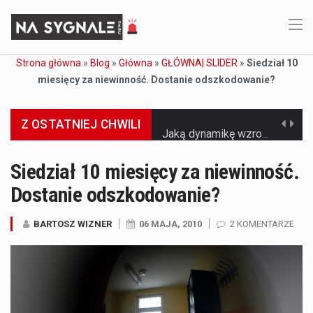
Strona główna
»
Blog
»
Główna
»
GŁÓWNA| SLIDER
»
Siedział 10
miesięcy za niewinność. Dostanie odszkodowanie?
Z OSTATNIEJ CHWILI
Jaką dynamikę wzrostu PKB przewidują prognozy gospodarcze dla Polski w 2026 roku? Prognozy dotyczące gospodarki Polski na rok 2026 sugerują, że Produkt Krajowy Brutto (PKB)…
Co to jest prognoza pogody na 14 dni? Prognoza pogody na 14 dni to niezwykle cenne narzędzie, które dostarcza szczegółowych informacji o długoterminowych warunkach atmosferycznych…
Siedział 10 miesięcy za niewinność.
Dostanie odszkodowanie?
Co to jest serwis Aktualności Polska dzisiaj? Serwis Aktualności Polska dzisiaj to żywy i nowoczesny portal, który dostarcza najświeższe wieści z kraju i zagranicy. Obejmuje…
Co to jest cyberbezpieczeństwo w sieci? Cyberbezpieczeństwo w Internecie stanowi istotny element ochrony systemów informacyjnych. Jego zasadniczym celem jest zabezpieczenie przed różnorodnymi cyberzagrożeniami oraz ryzykiem,…
BARTOSZ WIZNER
06 MAJA, 2010
2 KOMENTARZE
Czym były starożytne igrzyska olimpijskie w Grecji? Starożytne igrzyska olimpijskie odgrywały kluczową rolę w dziejach Grecji. Co cztery lata, w pięknej Olimpii, odbywały się te…
Co to jest globalne ocieplenie? Globalne ocieplenie to proces, który trwa od dłuższego czasu i prowadzi do podnoszenia się średnich temperatur zarówno na naszej planecie,…