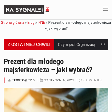
Strona główna
»
Blog
»
INNE
»
Prezent dla młodego majsterkowicza
– jaki wybrać?
Z OSTATNIEJ CHWILI
Jaką dynamikę wzrostu PKB przewidują prognozy gospodarcze dla Polski w 2026 roku? Prognozy dotyczące gospodarki Polski na rok 2026 sugerują, że Produkt Krajowy Brutto (PKB)…
Co to jest prognoza pogody na 14 dni? Prognoza pogody na 14 dni to niezwykle cenne narzędzie, które dostarcza szczegółowych informacji o długoterminowych warunkach atmosferycznych…
Prezent dla młodego
majsterkowicza – jaki wybrać?
Co to jest serwis Aktualności Polska dzisiaj? Serwis Aktualności Polska dzisiaj to żywy i nowoczesny portal, który dostarcza najświeższe wieści z kraju i zagranicy. Obejmuje…
Co to jest cyberbezpieczeństwo w sieci? Cyberbezpieczeństwo w Internecie stanowi istotny element ochrony systemów informacyjnych. Jego zasadniczym celem jest zabezpieczenie przed różnorodnymi cyberzagrożeniami oraz ryzykiem,…
TEOSTO@0115
27 STYCZNIA, 2023
SKOMENTUJ
Czym były starożytne igrzyska olimpijskie w Grecji? Starożytne igrzyska olimpijskie odgrywały kluczową rolę w dziejach Grecji. Co cztery lata, w pięknej Olimpii, odbywały się te…
Co to jest globalne ocieplenie? Globalne ocieplenie to proces, który trwa od dłuższego czasu i prowadzi do podnoszenia się średnich temperatur zarówno na naszej planecie,…