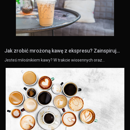
Jak zrobić mrożoną kawę z ekspresu? Zainspiruj...
Jesteś miłośnikiem kawy? W trakcie wiosennych oraz…