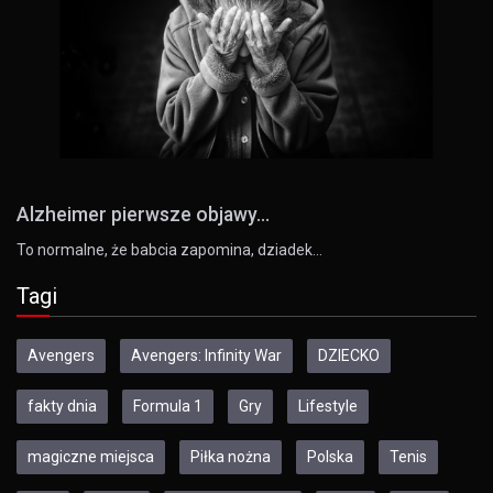
Alzheimer pierwsze objawy...
To normalne, że babcia zapomina, dziadek…
Tagi
Avengers
Avengers: Infinity War
DZIECKO
fakty dnia
Formula 1
Gry
Lifestyle
magiczne miejsca
Piłka nożna
Polska
Tenis