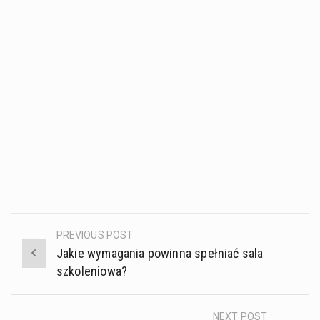
PREVIOUS POST
Post
Jakie wymagania powinna spełniać sala
navigation
szkoleniowa?
NEXT POST