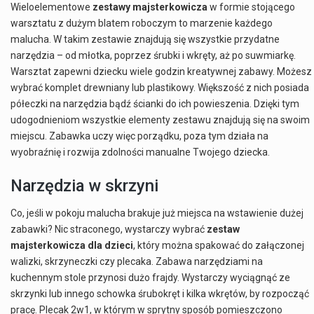
Wieloelementowe
zestawy majsterkowicza
w formie stojącego
warsztatu z dużym blatem roboczym to marzenie każdego
malucha. W takim zestawie znajdują się wszystkie przydatne
narzędzia – od młotka, poprzez śrubki i wkręty, aż po suwmiarkę.
Warsztat zapewni dziecku wiele godzin kreatywnej zabawy. Możesz
wybrać komplet drewniany lub plastikowy. Większość z nich posiada
półeczki na narzędzia bądź ścianki do ich powieszenia. Dzięki tym
udogodnieniom wszystkie elementy zestawu znajdują się na swoim
miejscu. Zabawka uczy więc porządku, poza tym działa na
wyobraźnię i rozwija zdolności manualne Twojego dziecka.
Narzędzia w skrzyni
Co, jeśli w pokoju malucha brakuje już miejsca na wstawienie dużej
zabawki? Nic straconego, wystarczy wybrać
zestaw
majsterkowicza dla dzieci
, który można spakować do załączonej
walizki, skrzyneczki czy plecaka. Zabawa narzędziami na
kuchennym stole przynosi dużo frajdy. Wystarczy wyciągnąć ze
skrzynki lub innego schowka śrubokręt i kilka wkrętów, by rozpocząć
pracę. Plecak 2w1, w którym w sprytny sposób pomieszczono