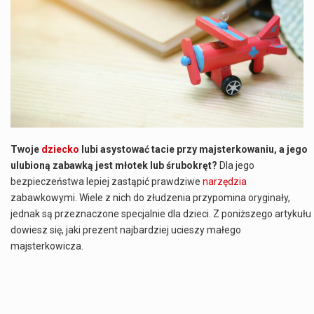
Co to jest NATO? NATO, czyli Organizacja Traktatu Północnoatlantyckiego, to międzynarodowy sojusz wojskowy, który powstał 4 kwietnia 1949 roku. Jego głównym celem jest zapewnienie wolności…
Estetyka i styl: Elegancja vs Minimalizm Główną różnicą, którą widać na pierwszy rzut oka, jest sposób pracy materiału. Rolety rzymskie to produkt typu "2 w 1"…
Co charakteryzuje wojnę na Ukrainie w 2026 roku? W 2026 roku wojna na Ukrainie trwa już pięć lat, a jej przebieg charakteryzuje się intensywnymi działaniami…
Czym jest Organizacja Traktatu Północnoatlantyckiego? Organizacja Traktatu Północnoatlantyckiego, powszechnie znana jako NATO, to międzynarodowy sojusz polityczno-wojskowy, który powstał 4 kwietnia 1949 roku. Został założony przez…
Twoje
dziecko
lubi asystować tacie przy majsterkowaniu, a jego
ulubioną zabawką jest młotek lub śrubokręt?
Dla jego
bezpieczeństwa lepiej zastąpić prawdziwe
narzędzia
zabawkowymi. Wiele z nich do złudzenia przypomina oryginały,
jednak są przeznaczone specjalnie dla dzieci. Z poniższego artykułu
dowiesz się, jaki prezent najbardziej ucieszy małego
majsterkowicza.