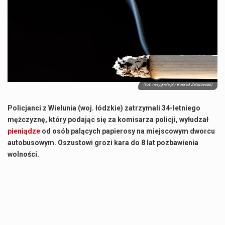
Co to jest NATO? NATO, czyli Organizacja Traktatu Północnoatlantyckiego, to międzynarodowy sojusz wojskowy, który powstał 4 kwietnia 1949 roku. Jego głównym celem jest zapewnienie wolności…
Estetyka i styl: Elegancja vs Minimalizm Główną różnicą, którą widać na pierwszy rzut oka, jest sposób pracy materiału. Rolety rzymskie to produkt typu "2 w 1"…
Co charakteryzuje wojnę na Ukrainie w 2026 roku? W 2026 roku wojna na Ukrainie trwa już pięć lat, a jej przebieg charakteryzuje się intensywnymi działaniami…
Czym jest Organizacja Traktatu Północnoatlantyckiego? Organizacja Traktatu Północnoatlantyckiego, powszechnie znana jako NATO, to międzynarodowy sojusz polityczno-wojskowy, który powstał 4 kwietnia 1949 roku. Został założony przez…
(fot. nasygnale.pl / Konrad Żelazowski)
Policjanci z Wielunia (woj. łódzkie) zatrzymali 34-letniego
mężczyznę, który podając się za komisarza policji, wyłudzał
pieniądze
od osób palących papierosy na miejscowym dworcu
autobusowym. Oszustowi grozi kara do 8 lat pozbawienia
wolności.