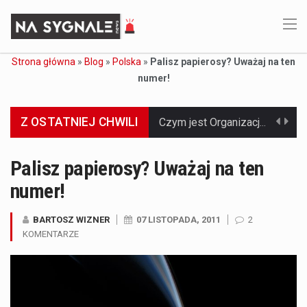
Strona główna
»
Blog
»
Polska
»
Palisz papierosy? Uważaj na ten
numer!
Z OSTATNIEJ CHWILI
Jaką dynamikę wzrostu PKB przewidują prognozy gospodarcze dla Polski w 2026 roku? Prognozy dotyczące gospodarki Polski na rok 2026 sugerują, że Produkt Krajowy Brutto (PKB)…
Co to jest prognoza pogody na 14 dni? Prognoza pogody na 14 dni to niezwykle cenne narzędzie, które dostarcza szczegółowych informacji o długoterminowych warunkach atmosferycznych…
Palisz papierosy? Uważaj na ten
numer!
Co to jest serwis Aktualności Polska dzisiaj? Serwis Aktualności Polska dzisiaj to żywy i nowoczesny portal, który dostarcza najświeższe wieści z kraju i zagranicy. Obejmuje…
Co to jest cyberbezpieczeństwo w sieci? Cyberbezpieczeństwo w Internecie stanowi istotny element ochrony systemów informacyjnych. Jego zasadniczym celem jest zabezpieczenie przed różnorodnymi cyberzagrożeniami oraz ryzykiem,…
BARTOSZ WIZNER
07 LISTOPADA, 2011
2
KOMENTARZE
Czym były starożytne igrzyska olimpijskie w Grecji? Starożytne igrzyska olimpijskie odgrywały kluczową rolę w dziejach Grecji. Co cztery lata, w pięknej Olimpii, odbywały się te…
Co to jest globalne ocieplenie? Globalne ocieplenie to proces, który trwa od dłuższego czasu i prowadzi do podnoszenia się średnich temperatur zarówno na naszej planecie,…