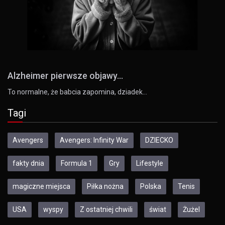
Alzheimer pierwsze objawy...
To normalne, że babcia zapomina, dziadek…
Tagi
Avengers
Avengers: Infinity War
DZIECKO
fakty dnia
Formula 1
Gry
Lifestyle
magiczne miejsca
Piłka nożna
Polska
Tenis
USA
wyspy
Z ostatniej chwili
świat
Żużel