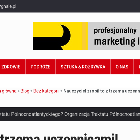
gnale.pl
ZDROWIE
PODRÓŻE
SZTUKA & ROZRYWKA
O NAS
a główna
»
Blog
»
Bez kategorii
»
Nauczyciel zrobił to z trzema uczenn
z trzema uczennicami!