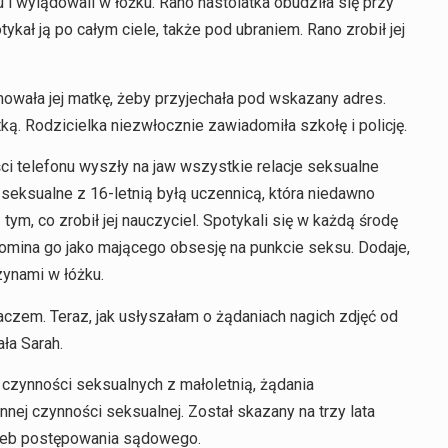
u i wylądowali w łóżku. Rano nastolatka obudziła się przy
ykał ją po całym ciele, także pod ubraniem. Rano zrobił jej
mowała jej matkę, żeby przyjechała pod wskazany adres.
tką. Rodzicielka niezwłocznie zawiadomiła szkołę i policję.
ci telefonu wyszły na jaw wszystkie relacje seksualne
seksualne z 16-letnią byłą uczennicą, która niedawno
ym, co zrobił jej nauczyciel. Spotykali się w każdą środę
pomina go jako mającego obsesję na punkcie seksu. Dodaje,
zynami w łóżku.
czem. Teraz, jak usłyszałam o żądaniach nagich zdjęć od
ła Sarah.
 czynności seksualnych z małoletnią, żądania
nej czynności seksualnej. Został skazany na trzy lata
rzeb postępowania sądowego.