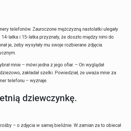
mery telefonów. Zauroczone mężczyzną nastolatki ulegały
 14-latka i 15-latka przyznały, że doszło między nimi do
ał je, żeby wysyłały mu swoje rozbierane zdjęcia.
tycznym.
rał mnie – mówi jedna z jego ofiar. – On wyglądał
odzieżowo, zakładał szelki. Powiedział, że uważa mnie za
mer telefonu – wyznaje.
letnią dziewczynkę.
śby – o zdjęcia w samej bieliźnie. W zamian za to obiecał