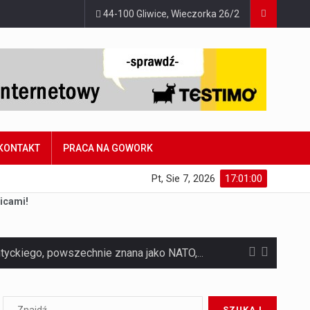
44-100 Gliwice, Wieczorka 26/2
KONTAKT
PRACA NA GOWORK
Pt, Sie 7, 2026
17:01:01
icami!
Czym jest Organizacja Traktatu Północnoatlantyckiego? Organizacja Traktatu Północnoatlantyckiego, powszechnie znana jako NATO, to międzynarodowy sojusz polityczno-wojskowy, który powstał 4 kwietnia 1949 roku. Został założony przez…
Jaką dynamikę wzrostu PKB przewidują prognozy gospodarcze dla Polski w 2026 roku? Prognozy dotyczące gospodarki Polski na rok 2026 sugerują, że Produkt Krajowy Brutto (PKB)…
Co to jest prognoza pogody na 14 dni? Prognoza pogody na 14 dni to niezwykle cenne narzędzie, które dostarcza szczegółowych informacji o długoterminowych warunkach atmosferycznych…