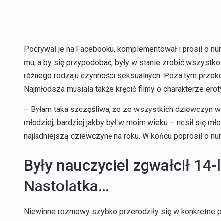
Podrywał je na Facebooku, komplementował i prosił o nu
mu, a by się przypodobać, były w stanie zrobić wszystko.
różnego rodzaju czynności seksualnych. Poza tym przekon
Najmłodsza musiała także kręcić filmy o charakterze ero
– Byłam taka szczęśliwa, że ze wszystkich dziewczyn wyb
młodziej, bardziej jakby był w moim wieku – nosił się mł
najładniejszą dziewczynę na roku. W końcu poprosił o nu
Były nauczyciel zgwałcił 14-
Nastolatka…
Niewinne rozmowy szybko przerodziły się w konkretne pro