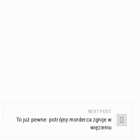
NEXT POST
To już pewne: potrójny morderca zgnije w
więzieniu