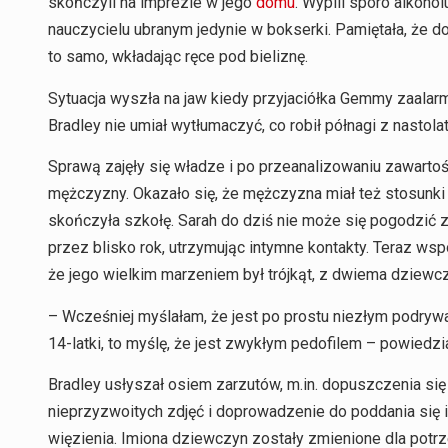
skończyli na imprezie w jego
domu
. Wypili sporo alkohol
nauczycielu ubranym jedynie w bokserki. Pamiętała, że dot
to samo, wkładając ręce pod bieliznę.
Sytuacja wyszła na jaw kiedy przyjaciółka Gemmy zaalar
Bradley nie umiał wytłumaczyć, co robił półnagi z nastola
Sprawą zajęły się władze i po przeanalizowaniu zawartoś
mężczyzny. Okazało się, że mężczyzna miał też stosunki 
skończyła szkołę. Sarah do dziś nie może się pogodzić z t
przez blisko rok, utrzymując intymne kontakty. Teraz ws
że jego wielkim marzeniem był trójkąt, z dwiema dziewc
– Wcześniej myślałam, że jest po prostu niezłym podrywa
14-latki, to myślę, że jest zwykłym pedofilem – powiedzia
Bradley usłyszał osiem zarzutów, m.in. dopuszczenia się
nieprzyzwoitych zdjęć i doprowadzenie do poddania się in
więzienia. Imiona dziewczyn zostały zmienione dla pot