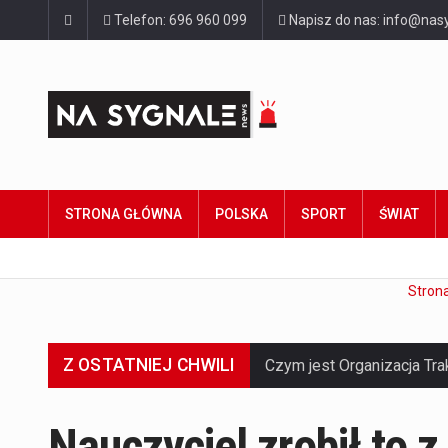
Telefon: 696 960 099
Napisz do nas: info@nasy
STRONA GŁÓWNA
POLSKA
SPORT
ŚWIAT
Stron
Z OSTATNIEJ CHWILI
Nauczyciel zrobił to 