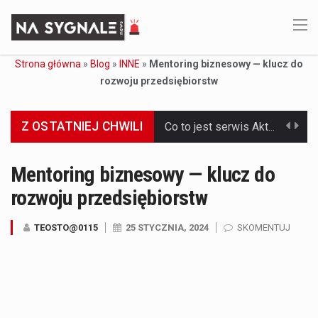
Strona główna
»
Blog
»
INNE
»
Mentoring biznesowy — klucz do
rozwoju przedsiębiorstw
Z OSTATNIEJ CHWILI
Co to jest serwis Aktualności Polska dzisiaj? Serwis Aktualności Polska dzisiaj to żywy i nowoczesny portal, który dostarcza najświeższe wieści z kraju i zagranicy. Obejmuje…
Co to jest cyberbezpieczeństwo w sieci? Cyberbezpieczeństwo w Internecie stanowi istotny element ochrony systemów informacyjnych. Jego zasadniczym celem jest zabezpieczenie przed różnorodnymi cyberzagrożeniami oraz ryzykiem,…
Mentoring biznesowy — klucz do
rozwoju przedsiębiorstw
Czym były starożytne igrzyska olimpijskie w Grecji? Starożytne igrzyska olimpijskie odgrywały kluczową rolę w dziejach Grecji. Co cztery lata, w pięknej Olimpii, odbywały się te…
Co to jest globalne ocieplenie? Globalne ocieplenie to proces, który trwa od dłuższego czasu i prowadzi do podnoszenia się średnich temperatur zarówno na naszej planecie,…
TEOSTO@0115
25 STYCZNIA, 2024
SKOMENTUJ
Co to jest NATO? NATO, czyli Organizacja Traktatu Północnoatlantyckiego, to międzynarodowy sojusz wojskowy, który powstał 4 kwietnia 1949 roku. Jego głównym celem jest zapewnienie wolności…
Estetyka i styl: Elegancja vs Minimalizm Główną różnicą, którą widać na pierwszy rzut oka, jest sposób pracy materiału. Rolety rzymskie to produkt typu "2 w 1"…