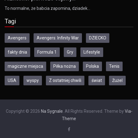
To normalne, że babcia zapomina, dziadek…
Tagi
Avengers
Avengers: Infinity War
DZIECKO
fakty dnia
Formula 1
Gry
Lifestyle
magiczne miejsca
Piłka nożna
Polska
Tenis
USA
wyspy
Z ostatniej chwili
świat
Żużel
Copyright © 2026
Na Sygnale
. All Rights Reserved. Theme by
Via-
Theme