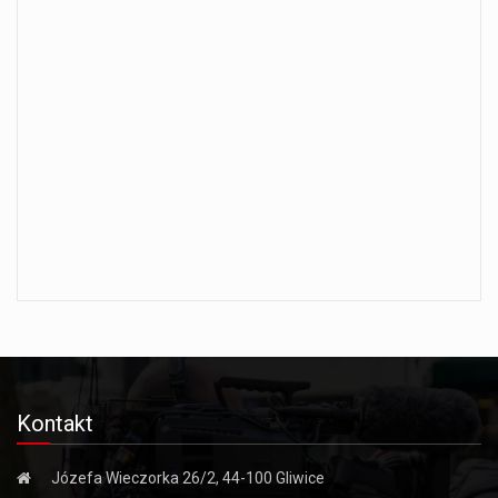
Kontakt
Józefa Wieczorka 26/2, 44-100 Gliwice