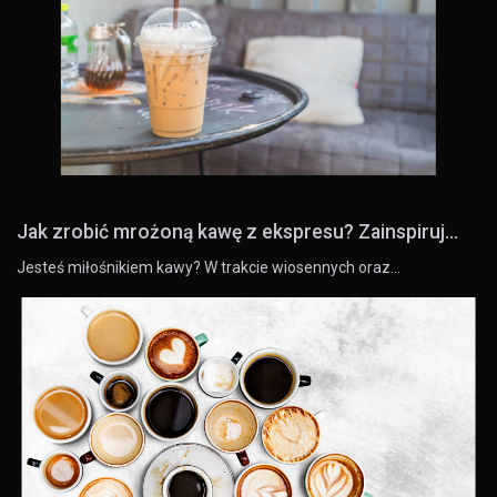
Jak zrobić mrożoną kawę z ekspresu? Zainspiruj...
Jesteś miłośnikiem kawy? W trakcie wiosennych oraz…