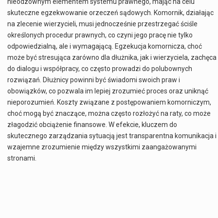
nieodzownym elementem systemu prawnego, mając na celu
skuteczne egzekwowanie orzeczeń sądowych. Komornik, działając
na zlecenie wierzycieli, musi jednocześnie przestrzegać ściśle
określonych procedur prawnych, co czyni jego pracę nie tylko
odpowiedzialną, ale i wymagającą. Egzekucja komornicza, choć
może być stresująca zarówno dla dłużnika, jak i wierzyciela, zachęca
do dialogu i współpracy, co często prowadzi do polubownych
rozwiązań. Dłużnicy powinni być świadomi swoich praw i
obowiązków, co pozwala im lepiej zrozumieć proces oraz uniknąć
nieporozumień. Koszty związane z postępowaniem komorniczym,
choć mogą być znaczące, można często rozłożyć na raty, co może
złagodzić obciążenie finansowe. W efekcie, kluczem do
skutecznego zarządzania sytuacją jest transparentna komunikacja i
wzajemne zrozumienie między wszystkimi zaangażowanymi
stronami.