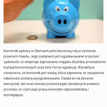
Co to jest NATO? NATO, czyli Organizacja Traktatu Północnoatlantyckiego, to międzynarodowy sojusz wojskowy, który powstał 4 kwietnia 1949 roku. Jego głównym celem jest zapewnienie wolności…
Estetyka i styl: Elegancja vs Minimalizm Główną różnicą, którą widać na pierwszy rzut oka, jest sposób pracy materiału. Rolety rzymskie to produkt typu "2 w 1"…
Co charakteryzuje wojnę na Ukrainie w 2026 roku? W 2026 roku wojna na Ukrainie trwa już pięć lat, a jej przebieg charakteryzuje się intensywnymi działaniami…
Czym jest Organizacja Traktatu Północnoatlantyckiego? Organizacja Traktatu Północnoatlantyckiego, powszechnie znana jako NATO, to międzynarodowy sojusz polityczno-wojskowy, który powstał 4 kwietnia 1949 roku. Został założony przez…
Komornik sądowy w Gliwicach pełni kluczową rolę w systemie
prawnym miasta. Jego zadaniem jest egzekwowanie orzeczeń
sądowych, co obejmuje zajmowanie majątku dłużnika, prowadzenie
licytacji komorniczych oraz inne formy egzekucji. W praktyce
oznacza to, że komornik jest osobą, która zapewnia, że zasądzone
należności zostaną wyegzekwowane. Działa on na zlecenie
wierzycieli, ale musi również przestrzegać określonych prawem
procedur, co czyni jego pracę niezwykle odpowiedzialną i
wymagającą.