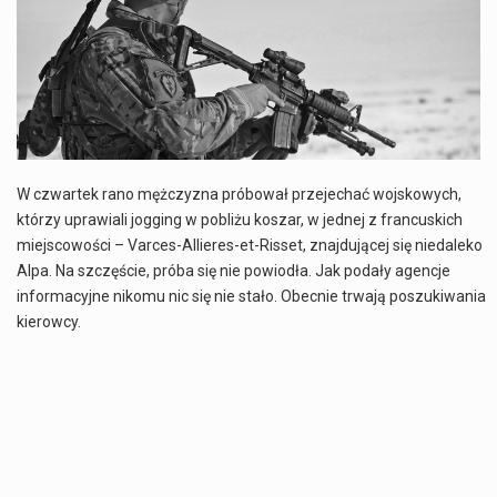
Co to jest NATO? NATO, czyli Organizacja Traktatu Północnoatlantyckiego, to międzynarodowy sojusz wojskowy, który powstał 4 kwietnia 1949 roku. Jego głównym celem jest zapewnienie wolności…
Estetyka i styl: Elegancja vs Minimalizm Główną różnicą, którą widać na pierwszy rzut oka, jest sposób pracy materiału. Rolety rzymskie to produkt typu "2 w 1"…
Co charakteryzuje wojnę na Ukrainie w 2026 roku? W 2026 roku wojna na Ukrainie trwa już pięć lat, a jej przebieg charakteryzuje się intensywnymi działaniami…
Czym jest Organizacja Traktatu Północnoatlantyckiego? Organizacja Traktatu Północnoatlantyckiego, powszechnie znana jako NATO, to międzynarodowy sojusz polityczno-wojskowy, który powstał 4 kwietnia 1949 roku. Został założony przez…
W czwartek rano mężczyzna próbował przejechać wojskowych,
którzy uprawiali jogging w pobliżu koszar, w jednej z francuskich
miejscowości – Varces-Allieres-et-Risset, znajdującej się niedaleko
Alpa. Na szczęście, próba się nie powiodła. Jak podały agencje
informacyjne nikomu nic się nie stało. Obecnie trwają poszukiwania
kierowcy.