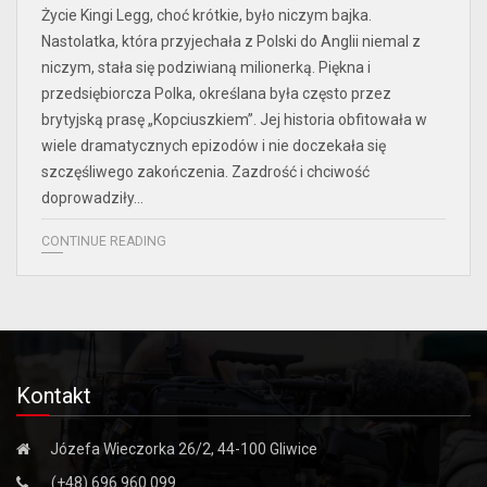
Życie Kingi Legg, choć krótkie, było niczym bajka.
Nastolatka, która przyjechała z Polski do Anglii niemal z
niczym, stała się podziwianą milionerką. Piękna i
przedsiębiorcza Polka, określana była często przez
brytyjską prasę „Kopciuszkiem”. Jej historia obfitowała w
wiele dramatycznych epizodów i nie doczekała się
szczęśliwego zakończenia. Zazdrość i chciwość
doprowadziły…
CONTINUE READING
Kontakt
Józefa Wieczorka 26/2, 44-100 Gliwice
(+48) 696 960 099