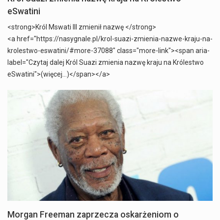
eSwatini
<strong>Król Mswati III zmienił nazwę </strong>
<a href="https://nasygnale.pl/krol-suazi-zmienia-nazwe-kraju-na-
krolestwo-eswatini/#more-37088" class="more-link"><span aria-
label="Czytaj dalej Król Suazi zmienia nazwę kraju na Królestwo
eSwatini">(więcej…)</span></a>
Morgan Freeman zaprzecza oskarżeniom o