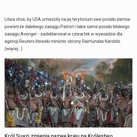
Litwa chce, by USA umieściły na jej terytorium swe pociski ziemia-
powietrze dalekiego zasięgu Patriot i takie same pociski bliskiego
zasięgu Avenger - zadeklarował w czwartek w wywiadzie dla
agencji Reuters litewski minister obrony Raimundas Karoblis.
(więcej…)
Król Suazi zmienia nazwę kraju na Królestwo