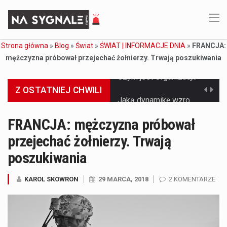
Strona główna
»
Blog
»
Świat
»
ŚWIAT | INFORMACJE DNIA
»
FRANCJA:
mężczyzna próbował przejechać żołnierzy. Trwają poszukiwania
Z OSTATNIEJ CHWILI
Jaką dynamikę wzrostu PKB przewidują prognozy gospodarcze dla Polski w 2026 roku? Prognozy dotyczące gospodarki Polski na rok 2026 sugerują, że Produkt Krajowy Brutto (PKB)…
Co to jest prognoza pogody na 14 dni? Prognoza pogody na 14 dni to niezwykle cenne narzędzie, które dostarcza szczegółowych informacji o długoterminowych warunkach atmosferycznych…
FRANCJA: mężczyzna próbował
przejechać żołnierzy. Trwają
Co to jest serwis Aktualności Polska dzisiaj? Serwis Aktualności Polska dzisiaj to żywy i nowoczesny portal, który dostarcza najświeższe wieści z kraju i zagranicy. Obejmuje…
poszukiwania
Co to jest cyberbezpieczeństwo w sieci? Cyberbezpieczeństwo w Internecie stanowi istotny element ochrony systemów informacyjnych. Jego zasadniczym celem jest zabezpieczenie przed różnorodnymi cyberzagrożeniami oraz ryzykiem,…
KAROL SKOWRON
29 MARCA, 2018
2 KOMENTARZE
Czym były starożytne igrzyska olimpijskie w Grecji? Starożytne igrzyska olimpijskie odgrywały kluczową rolę w dziejach Grecji. Co cztery lata, w pięknej Olimpii, odbywały się te…
Co to jest globalne ocieplenie? Globalne ocieplenie to proces, który trwa od dłuższego czasu i prowadzi do podnoszenia się średnich temperatur zarówno na naszej planecie,…