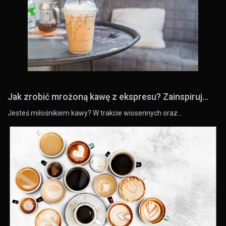
Jak zrobić mrożoną kawę z ekspresu? Zainspiruj...
Jesteś miłośnikiem kawy? W trakcie wiosennych oraz…