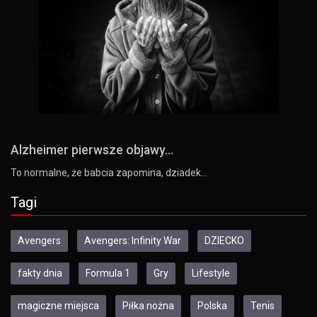
Alzheimer pierwsze objawy...
To normalne, że babcia zapomina, dziadek…
Tagi
Avengers
Avengers: Infinity War
DZIECKO
fakty dnia
Formula 1
Gry
Lifestyle
magiczne miejsca
Piłka nożna
Polska
Tenis