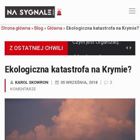
Strona główna
»
Blog
»
Główna
»
Ekologiczna katastrofa na Krymie?
Z OSTATNIEJ CHWILI
Jaką dynamikę wzrostu PKB przewidują prognozy gospodarcze dla Polski w 2026 roku? Prognozy dotyczące gospodarki Polski na rok 2026 sugerują, że Produkt Krajowy Brutto (PKB)…
Co to jest prognoza pogody na 14 dni? Prognoza pogody na 14 dni to niezwykle cenne narzędzie, które dostarcza szczegółowych informacji o długoterminowych warunkach atmosferycznych…
Ekologiczna katastrofa na Krymie?
Co to jest serwis Aktualności Polska dzisiaj? Serwis Aktualności Polska dzisiaj to żywy i nowoczesny portal, który dostarcza najświeższe wieści z kraju i zagranicy. Obejmuje…
KAROL SKOWRON
05 WRZEŚNIA, 2018
2
KOMENTARZE
Co to jest cyberbezpieczeństwo w sieci? Cyberbezpieczeństwo w Internecie stanowi istotny element ochrony systemów informacyjnych. Jego zasadniczym celem jest zabezpieczenie przed różnorodnymi cyberzagrożeniami oraz ryzykiem,…
Czym były starożytne igrzyska olimpijskie w Grecji? Starożytne igrzyska olimpijskie odgrywały kluczową rolę w dziejach Grecji. Co cztery lata, w pięknej Olimpii, odbywały się te…
Co to jest globalne ocieplenie? Globalne ocieplenie to proces, który trwa od dłuższego czasu i prowadzi do podnoszenia się średnich temperatur zarówno na naszej planecie,…
Co to jest NATO? NATO, czyli Organizacja Traktatu Północnoatlantyckiego, to międzynarodowy sojusz wojskowy, który powstał 4 kwietnia 1949 roku. Jego głównym celem jest zapewnienie wolności…