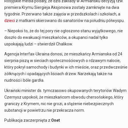
Rosyjskie media podały, że dziś zakłady w Armiansku decyzją tzw.
premiera Krymu Siergieja Aksjonowa zostały zamknięte na dwa
tygodnie. Przerwano także zajęcia w przedszkolach i szkołach, a
dzieci
z matkami skierowano do sanatoriów na południu półwyspu.
– Niepokoi to, że do tej pory nie ogłoszono stanu wyjątkowego, nie
doszło do ewakuacji mieszkańców, a okupanci nadal tylko
uspokajają ludzi – stwierdził Chalikow.
Agencja Interfax-Ukraina donosi, że mieszkańcy Armianska od 24
sierpnia piszą w sieciach społecznościowych o rdzawym nalocie,
który pokrył samochody i budynki w ich mieście, oraz przedwcześnie
żółknących i opadających liściach drzew. Narzekają także na
nudności i bóle gardła.
Ukraiński minister ds. tymczasowo okupowanych terytoriów Wadym
Czernysz uspokoił, że mieszkańcom obwodu chersońskiego, który
graniczy z Krymem, nic nie grozi, a stężenie niebezpiecznych
substancji w powietrzu nie przekracza norm.
Publikacja zaczerpnięta z:
Onet