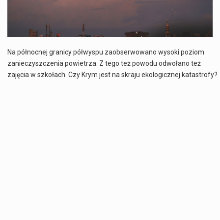
Estetyka i styl: Elegancja vs Minimalizm Główną różnicą, którą widać na pierwszy rzut oka, jest sposób pracy materiału. Rolety rzymskie to produkt typu "2 w 1"…
Co charakteryzuje wojnę na Ukrainie w 2026 roku? W 2026 roku wojna na Ukrainie trwa już pięć lat, a jej przebieg charakteryzuje się intensywnymi działaniami…
Na północnej granicy półwyspu zaobserwowano wysoki poziom
Czym jest Organizacja Traktatu Północnoatlantyckiego? Organizacja Traktatu Północnoatlantyckiego, powszechnie znana jako NATO, to międzynarodowy sojusz polityczno-wojskowy, który powstał 4 kwietnia 1949 roku. Został założony przez…
zanieczyszczenia powietrza. Z tego też powodu odwołano też
zajęcia w szkołach. Czy Krym jest na skraju ekologicznej katastrofy?