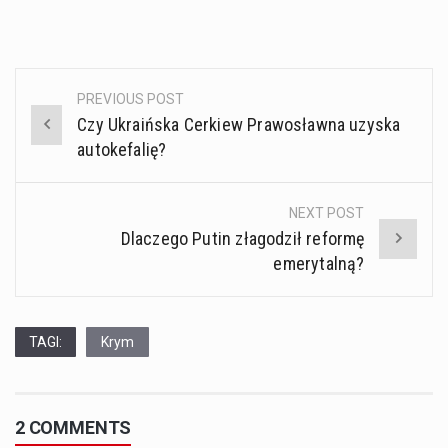
PREVIOUS POST
Post
Czy Ukraińska Cerkiew Prawosławna uzyska
navigation
autokefalię?
NEXT POST
Dlaczego Putin złagodził reformę
emerytalną?
TAGI:
Krym
2 COMMENTS