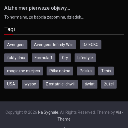
Alzheimer pierwsze objawy...
To normalne, że babcia zapomina, dziadek…
Tagi
Avengers
Avengers: Infinity War
DZIECKO
fakty dnia
Formula 1
Gry
Lifestyle
magiczne miejsca
Piłka nożna
Polska
Tenis
USA
wyspy
Z ostatniej chwili
świat
Żużel
Copyright © 2026
Na Sygnale
. All Rights Reserved. Theme by
Via-
Theme