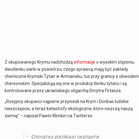
Z okupowanego Krymu nadchodzą
informacje
o wysokim stężeniu
dwutlenku siarki w powietrzu, czego sprawcą mają być zakłady
chemiczne Krymski Tytan w Armiansku, tuż przy granicy z obwodem
chersońskim. Specjalizują się one w
produkcji
tlenku tytanu i są
kontrolowane przez ukraińskiego oligarchę Dmytra Firtasza.
„Rosyjscy okupanci najpierw przynieśli na Krym i Donbas ludzkie
nieszczęście, a teraz katastrofy ekologiczne, które niszczą naszą
ziemię” – napisał Pawło Klimkin na Twitterze.
Спочатку російські окупанти