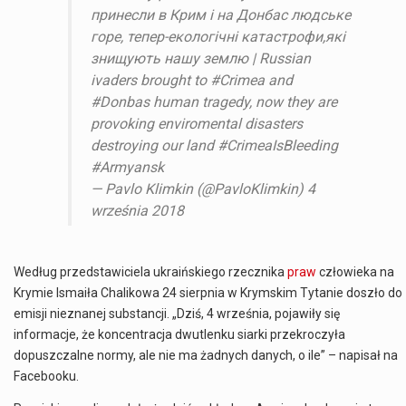
принесли в Крим і на Донбас людське
горе, тепер-екологічні катастрофи,які
знищують нашу землю | Russian
ivaders brought to #Crimea and
#Donbas human tragedy, now they are
provoking enviromental disasters
destroying our land #CrimeaIsBleeding
#Armyansk
— Pavlo Klimkin (@PavloKlimkin) 4
września 2018
Według przedstawiciela ukraińskiego rzecznika
praw
człowieka na
Krymie Ismaiła Chalikowa 24 sierpnia w Krymskim Tytanie doszło do
emisji nieznanej substancji. „Dziś, 4 września, pojawiły się
informacje, że koncentracja dwutlenku siarki przekroczyła
dopuszczalne normy, ale nie ma żadnych danych, o ile” – napisał na
Facebooku.