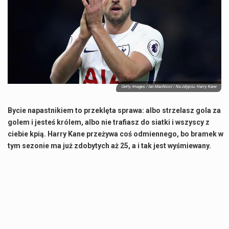
Co to jest NATO? NATO, czyli Organizacja Traktatu Północnoatlantyckiego, to międzynarodowy sojusz wojskowy, który powstał 4 kwietnia 1949 roku. Jego głównym celem jest zapewnienie wolności…
Estetyka i styl: Elegancja vs Minimalizm Główną różnicą, którą widać na pierwszy rzut oka, jest sposób pracy materiału. Rolety rzymskie to produkt typu "2 w 1"…
Co charakteryzuje wojnę na Ukrainie w 2026 roku? W 2026 roku wojna na Ukrainie trwa już pięć lat, a jej przebieg charakteryzuje się intensywnymi działaniami…
Czym jest Organizacja Traktatu Północnoatlantyckiego? Organizacja Traktatu Północnoatlantyckiego, powszechnie znana jako NATO, to międzynarodowy sojusz polityczno-wojskowy, który powstał 4 kwietnia 1949 roku. Został założony przez…
Getty Images / Ian MacNicol / Na zdjęciu: Harry Kane
Bycie napastnikiem to przeklęta sprawa: albo strzelasz gola za
golem i jesteś królem, albo nie trafiasz do siatki i wszyscy z
ciebie kpią. Harry Kane przeżywa coś odmiennego, bo bramek w
tym sezonie ma już zdobytych aż 25, a i tak jest wyśmiewany.