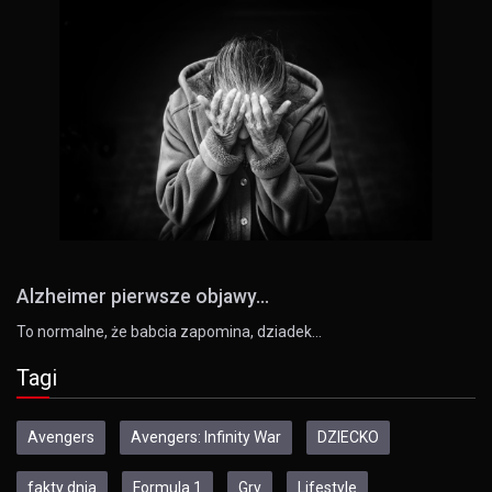
Alzheimer pierwsze objawy...
To normalne, że babcia zapomina, dziadek…
Tagi
Avengers
Avengers: Infinity War
DZIECKO
fakty dnia
Formula 1
Gry
Lifestyle