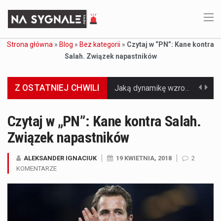
Strona główna
»
Blog
»
Bez kategorii
»
Czytaj w “PN”: Kane kontra
Salah. Związek napastników
Z OSTATNIEJ CHWILI
Jaką dynamikę wzrostu PKB przewidują prognozy gospodarcze dla Polski w 2026 roku? Prognozy dotyczące gospodarki Polski na rok 2026 sugerują, że Produkt Krajowy Brutto (PKB)…
Co to jest prognoza pogody na 14 dni? Prognoza pogody na 14 dni to niezwykle cenne narzędzie, które dostarcza szczegółowych informacji o długoterminowych warunkach atmosferycznych…
Czytaj w „PN”: Kane kontra Salah.
Związek napastników
Co to jest serwis Aktualności Polska dzisiaj? Serwis Aktualności Polska dzisiaj to żywy i nowoczesny portal, który dostarcza najświeższe wieści z kraju i zagranicy. Obejmuje…
Co to jest cyberbezpieczeństwo w sieci? Cyberbezpieczeństwo w Internecie stanowi istotny element ochrony systemów informacyjnych. Jego zasadniczym celem jest zabezpieczenie przed różnorodnymi cyberzagrożeniami oraz ryzykiem,…
ALEKSANDER IGNACIUK
19 KWIETNIA, 2018
2
KOMENTARZE
Czym były starożytne igrzyska olimpijskie w Grecji? Starożytne igrzyska olimpijskie odgrywały kluczową rolę w dziejach Grecji. Co cztery lata, w pięknej Olimpii, odbywały się te…
Co to jest globalne ocieplenie? Globalne ocieplenie to proces, który trwa od dłuższego czasu i prowadzi do podnoszenia się średnich temperatur zarówno na naszej planecie,…