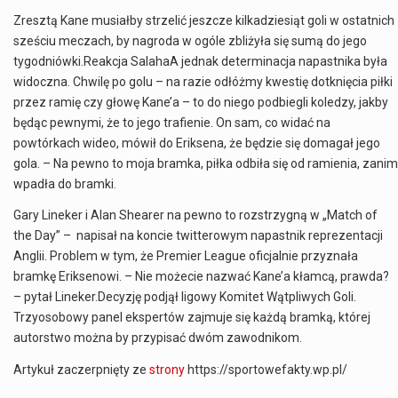
Zresztą Kane musiałby strzelić jeszcze kilkadziesiąt goli w ostatnich
sześciu meczach, by nagroda w ogóle zbliżyła się sumą do jego
tygodniówki.Reakcja SalahaA jednak determinacja napastnika była
widoczna. Chwilę po golu – na razie odłóżmy kwestię dotknięcia piłki
przez ramię czy głowę Kane’a – to do niego podbiegli koledzy, jakby
będąc pewnymi, że to jego trafienie. On sam, co widać na
powtórkach wideo, mówił do Eriksena, że będzie się domagał jego
gola. – Na pewno to moja bramka, piłka odbiła się od ramienia, zanim
wpadła do bramki.
Gary Lineker i Alan Shearer na pewno to rozstrzygną w „Match of
the Day” – napisał na koncie twitterowym napastnik reprezentacji
Anglii. Problem w tym, że Premier League oficjalnie przyznała
bramkę Eriksenowi. – Nie możecie nazwać Kane’a kłamcą, prawda?
– pytał Lineker.Decyzję podjął ligowy Komitet Wątpliwych Goli.
Trzyosobowy panel ekspertów zajmuje się każdą bramką, której
autorstwo można by przypisać dwóm zawodnikom.
Artykuł zaczerpnięty ze
strony
https://sportowefakty.wp.pl/