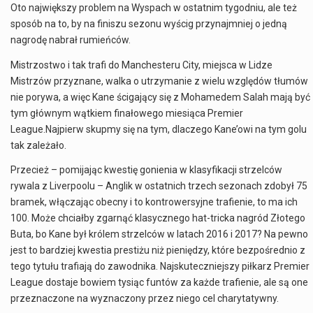
Oto największy problem na Wyspach w ostatnim tygodniu, ale też
sposób na to, by na finiszu sezonu wyścig przynajmniej o jedną
nagrodę nabrał rumieńców.
Mistrzostwo i tak trafi do Manchesteru City, miejsca w Lidze
Mistrzów przyznane, walka o utrzymanie z wielu względów tłumów
nie porywa, a więc Kane ścigający się z Mohamedem Salah mają być
tym głównym wątkiem finałowego miesiąca Premier
League.Najpierw skupmy się na tym, dlaczego Kane’owi na tym golu
tak zależało.
Przecież – pomijając kwestię gonienia w klasyfikacji strzelców
rywala z Liverpoolu – Anglik w ostatnich trzech sezonach zdobył 75
bramek, włączając obecny i to kontrowersyjne trafienie, to ma ich
100. Może chciałby zgarnąć klasycznego hat-tricka nagród Złotego
Buta, bo Kane był królem strzelców w latach 2016 i 2017? Na pewno
jest to bardziej kwestia prestiżu niż pieniędzy, które bezpośrednio z
tego tytułu trafiają do zawodnika. Najskuteczniejszy piłkarz Premier
League dostaje bowiem tysiąc funtów za każde trafienie, ale są one
przeznaczone na wyznaczony przez niego cel charytatywny.