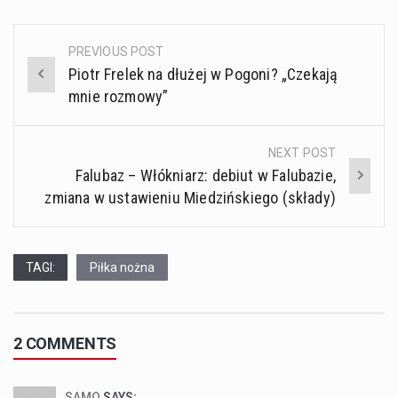
PREVIOUS POST
Post
Piotr Frelek na dłużej w Pogoni? „Czekają
navigation
mnie rozmowy”
NEXT POST
Falubaz – Włókniarz: debiut w Falubazie,
zmiana w ustawieniu Miedzińskiego (składy)
TAGI:
Piłka nożna
2 COMMENTS
SAMO
SAYS: