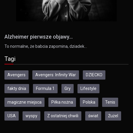
Alzheimer pierwsze objawy...
To normalne, że babcia zapomina, dziadek…
Tagi
Avengers
Avengers: Infinity War
DZIECKO
fakty dnia
Formula 1
Gry
Lifestyle
magiczne miejsca
Piłka nożna
Polska
Tenis
USA
wyspy
Z ostatniej chwili
świat
Żużel