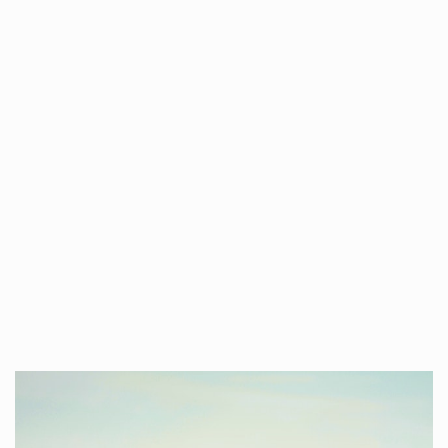
Co charakteryzuje wojnę na Ukrainie w 2026 roku? W 2026 roku wojna na Ukrainie trwa już pięć lat, a jej przebieg charakteryzuje się intensywnymi działaniami…
Czym jest Organizacja Traktatu Północnoatlantyckiego? Organizacja Traktatu Północnoatlantyckiego, powszechnie znana jako NATO, to międzynarodowy sojusz polityczno-wojskowy, który powstał 4 kwietnia 1949 roku. Został założony przez…
Jaką dynamikę wzrostu PKB przewidują prognozy gospodarcze dla Polski w 2026 roku? Prognozy dotyczące gospodarki Polski na rok 2026 sugerują, że Produkt Krajowy Brutto (PKB)…
Co to jest prognoza pogody na 14 dni? Prognoza pogody na 14 dni to niezwykle cenne narzędzie, które dostarcza szczegółowych informacji o długoterminowych warunkach atmosferycznych…