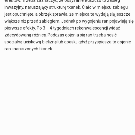
efektów. Trzeba zaznaczyć, że odsysanie tłuszczu to zabieg
inwazyjny, naruszający strukturę tkanek. Ciało w miejscu zabiegu
jest opuchnięte, a obrzęk sprawia, że miejsca te wydają się jeszcze
większe niż przed zabiegiem. Jednak po wygojeniu ran pojawiają się
pierwsze efekty. Po 3 – 4 tygodniach rekonwalescencji widać
zdecydowaną różnicę. Podczas gojenia się ran trzeba nosić
specjalną uciskową bieliznę lub opaski, gdyż przyspiesza to gojenie
ran i naruszonych tkanek.