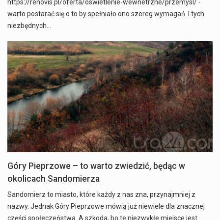
https://renovis.pl/oferta/oswietlenie-wewnetrzne/przemysl/ -
warto postarać się o to by spełniało ono szereg wymagań. I tych
niezbędnych…
Góry Pieprzowe – to warto zwiedzić, będąc w
okolicach Sandomierza
Sandomierz to miasto, które każdy z nas zna, przynajmniej z
nazwy. Jednak Góry Pieprzowe mówią już niewiele dla znacznej
części społeczeństwa. A szkoda, bo te niezwykłe miejsce jest