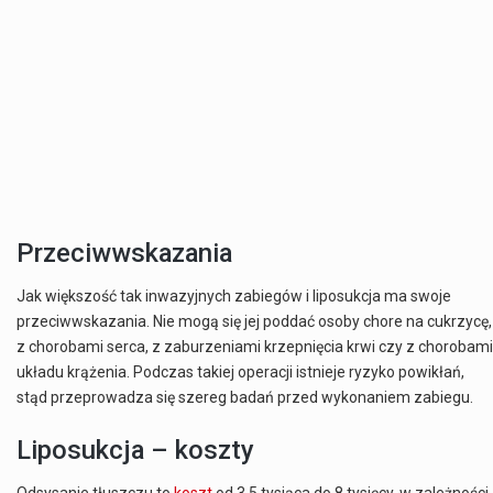
Przeciwwskazania
Jak większość tak inwazyjnych zabiegów i liposukcja ma swoje
przeciwwskazania. Nie mogą się jej poddać osoby chore na cukrzycę,
z chorobami serca, z zaburzeniami krzepnięcia krwi czy z chorobami
układu krążenia. Podczas takiej operacji istnieje ryzyko powikłań,
stąd przeprowadza się szereg badań przed wykonaniem zabiegu.
Liposukcja – koszty
Odsysanie tłuszczu to
koszt
od 3,5 tysiąca do 8 tysięcy, w zależności