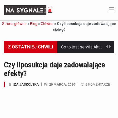
Strona główna
»
Blog
»
Główna
»
Czy liposukcja daje zadowalające
efekty?
Z OSTATNIEJ CHWILI
Co to jest serwis Aktualności Polska dzisiaj? Serwis Aktualności Polska dzisiaj to żywy i nowoczesny portal, który dostarcza najświeższe wieści z kraju i zagranicy. Obejmuje…
Co to jest cyberbezpieczeństwo w sieci? Cyberbezpieczeństwo w Internecie stanowi istotny element ochrony systemów informacyjnych. Jego zasadniczym celem jest zabezpieczenie przed różnorodnymi cyberzagrożeniami oraz ryzykiem,…
Czy liposukcja daje zadowalające
efekty?
Czym były starożytne igrzyska olimpijskie w Grecji? Starożytne igrzyska olimpijskie odgrywały kluczową rolę w dziejach Grecji. Co cztery lata, w pięknej Olimpii, odbywały się te…
Co to jest globalne ocieplenie? Globalne ocieplenie to proces, który trwa od dłuższego czasu i prowadzi do podnoszenia się średnich temperatur zarówno na naszej planecie,…
IZA JASKÓLSKA
20 MARCA, 2020
2 KOMENTARZE
Co to jest NATO? NATO, czyli Organizacja Traktatu Północnoatlantyckiego, to międzynarodowy sojusz wojskowy, który powstał 4 kwietnia 1949 roku. Jego głównym celem jest zapewnienie wolności…
Estetyka i styl: Elegancja vs Minimalizm Główną różnicą, którą widać na pierwszy rzut oka, jest sposób pracy materiału. Rolety rzymskie to produkt typu "2 w 1"…